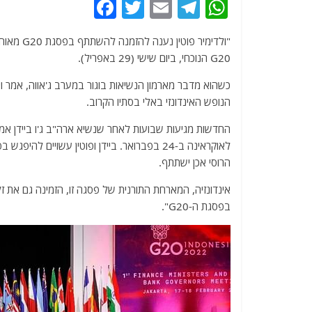
F
T
E
T
W
a
w
m
el
h
c
itt
ai
e
at
G20 הנוכחי, ביום שישי (29 באפריל).
e
er
l
g
s
b
ra
A
הנופש האינדונזי באלי בסתיו הקרוב.
o
m
p
o
p
לאוקראינה ב-24 בפברואר. ביידן ופוטין עשוי
k
הרוסי אכן ישתתף.
אינדונזיה, המארחת התורנית של פסגה זו, הזמינה גם את זל
בפסגת ה-G20".