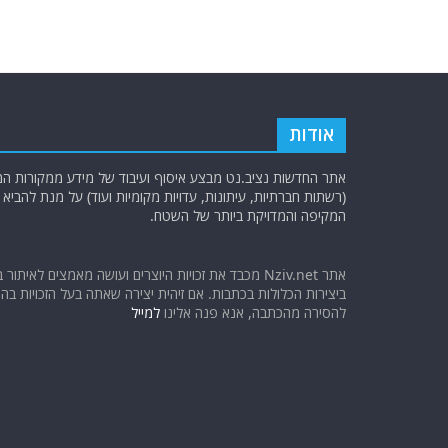
אודות
אתר החדשות נציב.נט מבצע איסוף ועיבוד של מידע ממקורות המוד
(רשתות חברתיות, עיתונות, עדויות מקומיות ועוד) על מנת להבי
המקיפה והמדויקת ביותר של השטח.
אתר Nziv.net מכבד את זכויות היוצרים ועושה מאמצים לאיתור 
ביצירות הכלולות בכתבות. אם זיהית יצירה שאתה בעל הזכויות בה ו
להסירה מהכתבה, אנא פנה אלינו
למייל