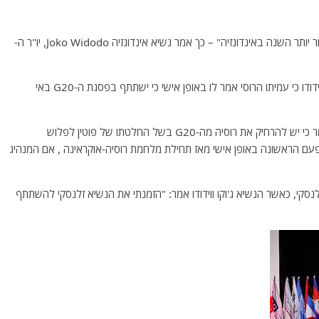
"ולדימיר פוטין נענה להזמנה להשתתף בפסגת G20 מאוחר יותר השנה באינדונזיה" – כך אמר נשיא אינדונזיה Joko Widodo, יו"ר ה-
כשהוא מדבר מארמון הנשיאות בוגור במערב ג'אווה, אמר וידודו כי עמיתו הרוסי אמר לו באופן אישי כי ישתתף בפסגת ה-G20 באי
החדשות מגיעות שבועות לאחר שנשיא ארה"ב ג'ו ביידן אמר כי יש להרחיק את רוסיה מה-G20 בשל החלטתו של פוטין לפלוש
ים להיפגש בפעם הראשונה באופן אישי מאז תחילת מלחמת רוסיה-אוקראינה , אם המנהיג
נסקי, כאשר הנשיא ג'וקו ווידודו אמר: "הזמנתי את הנשיא זלנסקי להשתתף