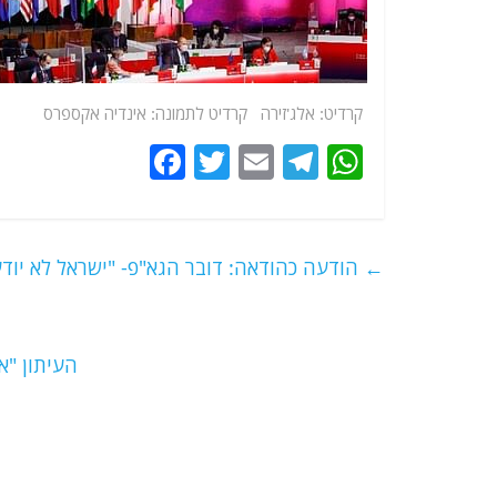
קרדיט: אלג'זירה קרדיט לתמונה: אינדיה אקספרס
F
T
E
T
W
a
w
m
el
h
c
itt
ai
e
at
e
er
l
g
s
←
הודעה כהודאה: דובר הגא"פ- "ישראל לא יוד
b
ra
A
o
m
p
o
p
העיתון "א
k