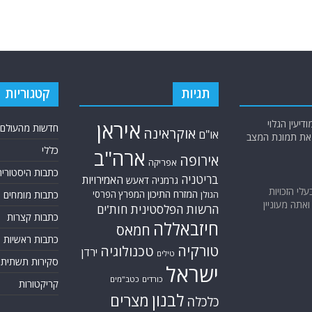
תגיות
קטגוריות
יעין הגלוי
איראן
חדשות מהעולם
אוקראינה
או"ם
א את תמונת המצב
כללי
ארה"ב
אירופה
אפריקה
כתבות היסטוריה
בריטניה
האמירויות
גרמניה
דאעש
בעלי הזכויות
המזרח התיכון
המפרץ הפרסי
כתבות מומחים
הגולן
אתה מעוניין
הרשות הפלסטינית
חות'ים
כתבות קצרות
חיזבאללה
חמאס
כתבות ראשיות
טורקיה
טכנולוגיה
ירדן
טילים
סקירות תשתית
ישראל
כורדים
כטב"מים
קריקטורות
לבנון
מצרים
כלכלה