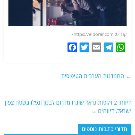
קרדיט: https://eldorar.com/
F
T
E
T
W
a
w
m
el
h
c
itt
ai
e
at
e
er
l
g
s
←
החמדנות הערבית הטיפוסית
b
ra
A
o
m
p
o
p
דיווח: 2 רקטות גראד שוגרו מדרום לבנון ונפלו בשטח צפון
ישראל. דיווחים
→
k
מדורי כתבות נוספים