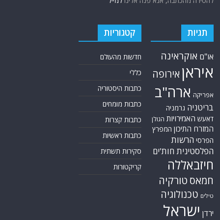
להסירה מהכתבה, אנא פנה אלינו
למייל
תגיות
קטגוריות
אוקראינה
או"ם
חדשות מהעולם
איראן
אירופה
כללי
ארה"ב
כתבות היסטוריה
אפריקה
כתבות מומחים
בריטניה
גרמניה
האמירויות
דאעש
הגולן
כתבות קצרות
המזרח התיכון
המפרץ
כתבות ראשיות
הרשות
הפרסי
הפלסטינית
חות'ים
סקירות תשתית
חיזבאללה
קריקטורות
טורקיה
חמאס
טכנולוגיה
טילים
ישראל
ירדן