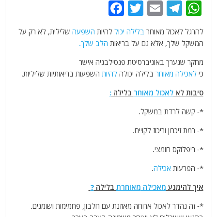
F
T
E
T
W
a
w
m
el
h
להרגל לאכול מאוחר
בלילה
יכול
להיות
השפעה
שלילית, לא רק על
c
itt
ai
e
at
המשקל שלך, אלא גם על בריאות
הלב שלך.
e
er
l
g
s
מחקר שנערך באוניברסיטת פנסילבניה אישר
b
ra
A
כי
לאכילה
מאוחר
בלילה יכולה
להיות
השפעות בריאותיות שליליות.
o
m
p
סיבות לא
לאכול
מאוחר
בלילה
:
o
p
k
*- קשה לרדת במשקל.
*- רמת זיכרון וריכוז לקויים.
*- ריפלוקס חומצי.
*- הפרעות
אכילה
.
איך להימנע
מאכילה
מאוחרת
בלילה
?
*- זה נהדר לאכול ארוחה מאוזנת עם חלבון, פחמימות ושומנים.