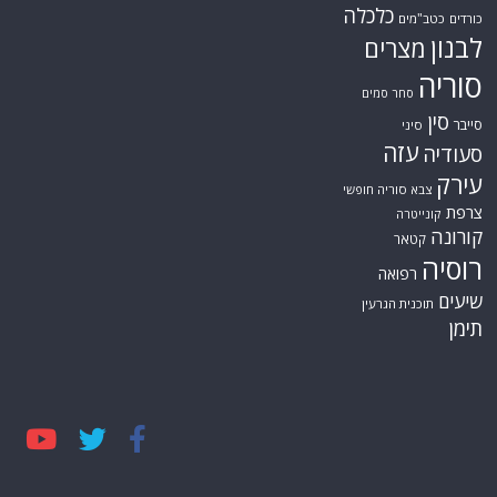
כלכלה
כורדים
כטב"מים
לבנון
מצרים
סוריה
סחר סמים
סין
סייבר
סיני
עזה
סעודיה
עירק
צבא סוריה חופשי
צרפת
קונייטרה
קורונה
קטאר
רוסיה
רפואה
שיעים
תוכנית הגרעין
תימן