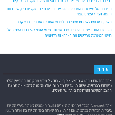
דו-קרב בשחקים: תיעוד של יירוט כטב"ם רוסי חדש עם מוקש נגד טנקים
הפדיחה של משמרות המהפכה האיראנים: זרעו מאות מוקשים בים, איבדו את
המפה ויצרו לעצמם מצור
מאבקת פרחים לאריכות ימים: התגלית שמאתגרת את חקר ההזדקנות
מלחמות האגו בצמרת הביטחונית נמשכות במלוא עוזם: כשקרבות היח"צ של
ראשי המערכת מחליפים את האחראיות הלאומית
אודות
אתר החדשות נציב.נט מבצע איסוף ועיבוד של מידע ממקורות המודיעין הגלוי
(רשתות חברתיות, עיתונות, עדויות מקומיות ועוד) על מנת להביא את תמונת
המצב המקיפה והמדויקת ביותר של השטח.
אתר Nziv.net מכבד את זכויות היוצרים ועושה מאמצים לאיתור בעלי הזכויות
ביצירות הכלולות בכתבות. אם זיהית יצירה שאתה בעל הזכויות בה ואתה מעוניין