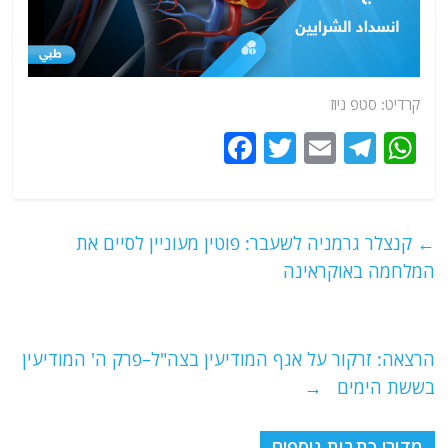
קרדיט: סטפ ניוז
F
T
E
T
W
a
w
m
el
h
c
itt
ai
e
at
e
er
l
g
s
←
קנצלר גרמניה לשעבר: פוטין מעוניין לסיים את
b
ra
A
המלחמה באוקראינה
o
m
p
o
p
הרצאה: זרקור על אגף המודיעין בצה"ל–פרק ה' המודיעין
k
בששת הימים
→
מדורי כתבות נוספים