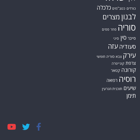
כלכלה
כורדים
כטב"מים
לבנון
מצרים
סוריה
סחר סמים
סין
סייבר
סיני
עזה
סעודיה
עירק
צבא סוריה חופשי
צרפת
קונייטרה
קורונה
קטאר
רוסיה
רפואה
שיעים
תוכנית הגרעין
תימן