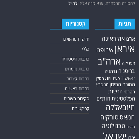
להסירה מהכתבה, אנא פנה אלינו
למייל
תגיות
קטגוריות
אוקראינה
או"ם
חדשות מהעולם
איראן
אירופה
כללי
ארה"ב
כתבות היסטוריה
אפריקה
כתבות מומחים
בריטניה
גרמניה
האמירויות
דאעש
הגולן
כתבות קצרות
המזרח התיכון
המפרץ
כתבות ראשיות
הרשות
הפרסי
הפלסטינית
חות'ים
סקירות תשתית
חיזבאללה
קריקטורות
טורקיה
חמאס
טכנולוגיה
טילים
ישראל
ירדן