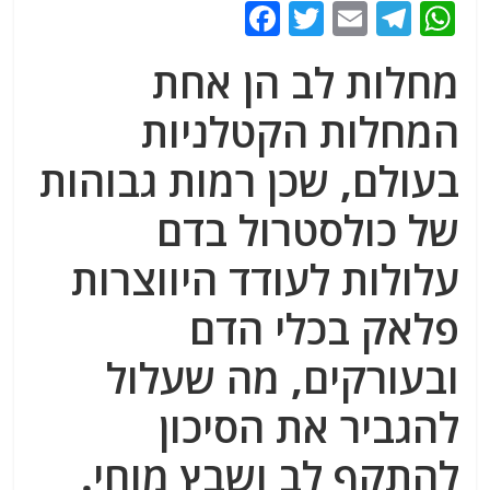
F
T
E
T
W
a
w
m
el
h
מחלות לב הן אחת
c
itt
ai
e
at
e
er
l
g
s
המחלות הקטלניות
b
ra
A
בעולם, שכן רמות גבוהות
o
m
p
של כולסטרול בדם
o
p
k
עלולות לעודד היווצרות
פלאק בכלי הדם
ובעורקים, מה שעלול
להגביר את הסיכון
להתקף לב ושבץ מוחי.