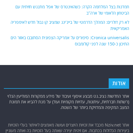
חמדנות בצל המלחמה הקרה: כשהאינטרס של אפל מתנגש חזיתית עם
הביטחון הלאומי של ארה"ב
לא רק דולרים: המהלך הדרמטי של בייג'ינג שמציב קו גבול חדש לאימפריה
האמריקאית
Cronica universalis: סיפורים על אמריקה הצפונית הסתובבו באזור הים
התיכון כ-150 שנה לפני קולומבוס
אודות
אתר החדשות נציב.נט מבצע איסוף ועיבוד של מידע ממקורות המודיעין הגלוי
(רשתות חברתיות, עיתונות, עדויות מקומיות ועוד) על מנת להביא את תמונת
המצב המקיפה והמדויקת ביותר של השטח.
אתר Nziv.net מכבד את זכויות היוצרים ועושה מאמצים לאיתור בעלי הזכויות
ביצירות הכלולות בכתבות. אם זיהית יצירה שאתה בעל הזכויות בה ואתה מעוניין