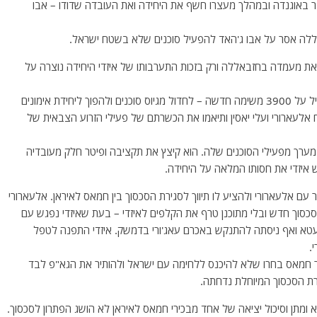
עצר באוגנדה ובמהלך מעצרו חשף את היחידה ואת העובדה שדודו – אבו
ללה אסר על אבו ג'האד להפעיל סוכנים שלא בשטח ישראל.
קבות זעמו של נצראללה על אבו-ג'האד איבדה 3900 את מעמדה בחזבאללה ורק בזכות התערבותו של איזדי היחידה נוצרה על
לאחר פרסום מעצרם של מספר סוכנים בישראל, איזדי הטיל על 3900 משימה חדשה – לחדול מגיוס סוכנים ולהפוך ליחידת אימונים
ח אלעארורי ועלי יאסין ותיאמו את הכשרתם של פעילי הזרוע הצבאית של
ללה החליט לסגור את 3900 ולפרק את מערך מפעילי הסוכנים שלה. הוא קיצץ את תקציבה ופיטר חלק מעובדיה
, החליט איזדי ליצור קשר עם אלעארורי ולהציע לו תיווך לסגירת הסכסוך בין חמאס לאיראן. אלעארורי
כסוך חדש ובלי מתוכנן טרף את הקלפים לאיזדי – בעת שאיזדי נפגש עם
עטא ואף ניסתה להתנקש באכרם עאג'ורי בדמשק. איזדי התפנה לטפל
.
ר חמאס בחרו שלא להיכנס ללחימה עם ישראל ולהותיר את הגא"פ לבד
ירת הסכסוך המיוחלת נדחתה.
 ומתן וסיכול יציאה של אחד מבכירי חמאס לאיראן לא הושג הפתרון לסכסוך.