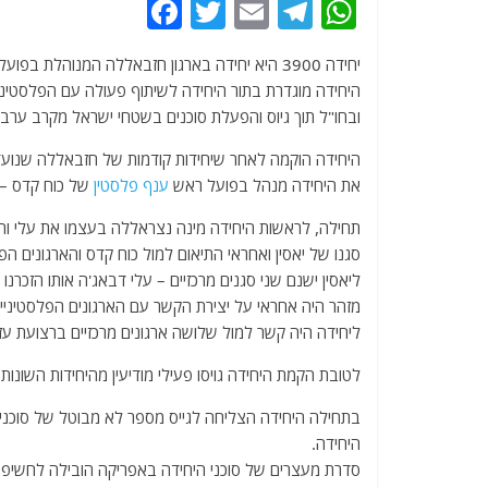
F
T
E
T
W
a
w
m
el
h
יחידה 3900 היא יחידה בארגון חזבאללה המנוהלת בפועל באופן משותף על ידי חזבאללה וענף פלסטין של
c
itt
ai
e
at
היחידה מוגדרת בתור היחידה לשיתוף פעולה עם הפלסטינ
e
er
l
g
s
ובחו"ל תוך גיוס והפעלת סוכנים בשטחי ישראל מקרב ערבי
b
ra
A
היחידה הוקמה לאחר שיחידות קודמות של חזבאללה שנועדו להוצ
o
m
p
את היחידה מנהל בפועל ראש
ענף פלסטין
של כוח קדס – ס
o
p
תחילה, לראשות היחידה מינה נצראללה בעצמו את עלי והיב
k
סגנו של יאסין ואחראי התיאום למול כוח קדס והארגונים הפ
ליאסין ישנם שני סגנים מרכזיים – עלי דבאג'ה אותו הזכרנו 
מזהר היה אחראי על יצירת הקשר עם הארגונים הפלסטיניים 
ליחידה היה קשר למול שלושה ארגונים מרכזיים ברצועת ע
לטובת הקמת היחידה גויסו פעילי מודיעין מהיחידות השונות של חזבאלל
בתחילה היחידה הצליחה לגייס מספר לא מבוטל של סוכנים
היחידה.
סדרת מעצרים של סוכני היחידה באפריקה הובילה לחשיפת