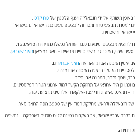
כוח קדס
.
ים למטרת מבצעי טרור ומטרתה לבצע פיגועים כנגד ישראלים בישראל
י ישראל והשטחים.
יא מבצעים ופיגועים כנגד ישראל נכשלו כמו יחידה 133/910.
עיד איזדי, המוכר גם בשני כינויים צבאיים – חאג' רמצ'אן ו
חאג' שעבאן
.
 יאסין המכונה אבו ג'האד או ה
חאג' אבראהי
ם.
לסטיניים הוא עלי דבאג'ה המכונה אבו מהדי.
כבר, ויוסף מזהר, המכונה אבו חידר.
וכמו כן היה אחראי על תחזוקת הקשר למול ארגוני הטרור הפלסטיניים.
זה – חמאס, גא"פ וגדודי עבד-אלקאדר אלחסיני מרצועת עזה.
ה ולראש מחלקת המודיעין של 3900 מונה החאג' נזאר.
 בקרב ערביי ישראל, אך בעקבות נסיונה לגייס סוכנים באפריקה – נחשפה
 היחידה.