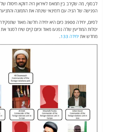
לבסוף, מה שקירב בין חמאס לאיראן היה דווקא חיסולו של
הפגישה של הניה עם ח'מינאי שינתה את התמונה והתניעה
לסיום, יחידה 3900 כיום היא יחידה חלשה מאוד שתפקידה היחיד הוא לסייע לבכירי ענף פלסטין להכשיר את ארגוני הטרור הפלסטיניים.
יכולות המודיעין שלה נפגעו מאוד וכיום קיים שיח לסגור א
מחדש את
יחידה 133
.