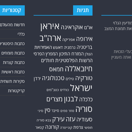
תגיות
קטגוריות
יעין הגלוי
איראן
חדשות מהעולם
אוקראינה
או"ם
א את תמונת המצב
כללי
ארה"ב
אירופה
אפריקה
כתבות היסטוריה
בריטניה
האמירויות
גרמניה
דאעש
בעלי הזכויות
כתבות מומחים
המזרח התיכון
המפרץ הפרסי
הגולן
אתה מעוניין
הרשות הפלסטינית
חות'ים
כתבות קצרות
חיזבאללה
חמאס
כתבות ראשיות
טורקיה
טכנולוגיה
ירדן
טילים
סקירות תשתית
ישראל
כורדים
כטב"מים
קריקטורות
לבנון
מצרים
כלכלה
סוריה
סין
סייבר
סיני
סחר סמים
עזה
עירק
סעודיה
צבא סוריה
קורונה
צרפת
קטאר
חופשי
קונייטרה