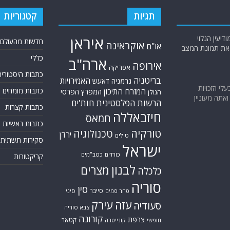
תגיות
קטגוריות
יעין הגלוי
איראן
חדשות מהעולם
אוקראינה
או"ם
א את תמונת המצב
כללי
ארה"ב
אירופה
אפריקה
כתבות היסטוריה
בריטניה
האמירויות
גרמניה
דאעש
בעלי הזכויות
כתבות מומחים
המזרח התיכון
המפרץ הפרסי
הגולן
אתה מעוניין
הרשות הפלסטינית
חות'ים
כתבות קצרות
חיזבאללה
חמאס
כתבות ראשיות
טורקיה
טכנולוגיה
ירדן
טילים
סקירות תשתית
ישראל
כורדים
כטב"מים
קריקטורות
לבנון
מצרים
כלכלה
סוריה
סין
סייבר
סיני
סחר סמים
עזה
עירק
סעודיה
צבא סוריה
קורונה
צרפת
קטאר
חופשי
קונייטרה