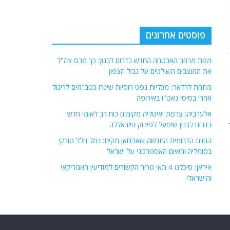
פוסטים אחרונים
מפת מרחב האבטחה החדש בדרום לבנון: כך פרס צה"ל
את המוצבים השולטים על גבול הצפון
מתחת לרדאר: מכליות נפט רוסיות שיגרו כטב"מים לריגול
אחרי בסיסי נאט"ו באירופה
אלערביה: צרפת ואיטליה מקימים כוח רב לאומי חדש
בדרום לבנון שיפעל לפירוק חיזבאללה
החזית הדרומית החדשה שארדואן מקים: נמל חלל טורקי
בסומליה והאיום האסטרטגי על ישראל
איראן: סיכלנו 4 תאי טרור הקשורים למודיעין האמריקאי
והישראלי