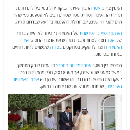
המגזין ציין כי
אסד
התכוון שעיתוי הביקור יחול במקביל ליום חגיגת
תחילת המהפכה הסורית, מסר שסורים רבים לא פספסו, כפי שהיה
היום לפני 11 שנים, עם תחילת ההפגנות בדרעא שבדרום סוריה.
העיתון הוסיף כי הפרשנות
של האמירויות לביקור לא הייתה ברורה,
שכן
אסד
רוצה לסחור ולבנות מחדש את ארצו ההרוסה,
ואיחוד
האמירויות
רוצה להשקיע בפרויקטים
בסוריה
שעשויים להיות רווחיים,
במיוחד בטרטוס.
היחסים בין משטר
אסד
למדינות
המפרץ
היו עדים לנתק מתמשך
במשך כמעט שבע שנים, אך מאז 2018, חלק מהמדינות החלו
לשקם את היחסים בהדרגה, והראשונה שבהן היא
איחוד האמירויות
הערביות
, שפתחה מחדש את שגרירותה בדמשק.