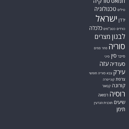
טורקיה
חמאס
טכנולוגיה
טילים
ישראל
ירדן
כלכלה
כורדים
כטב"מים
לבנון
מצרים
סוריה
סחר סמים
סין
סייבר
סיני
עזה
סעודיה
עירק
צבא סוריה חופשי
צרפת
קונייטרה
קורונה
קטאר
רוסיה
רפואה
שיעים
תוכנית הגרעין
תימן