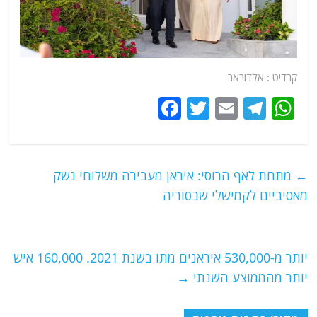
קרדיט : אלדוראר
F
T
E
T
W
a
w
m
el
h
c
itt
ai
e
at
e
er
l
g
s
←
מתחת לאף הרוסי: איראן מעבירה משלוחי נשק
b
ra
A
מאסיביים לקמישלי שבסוריה
o
m
p
o
p
יותר מ-530,000 איראנים מתו בשנת 2021. 160,000 איש
k
יותר מהממוצע השנתי
→