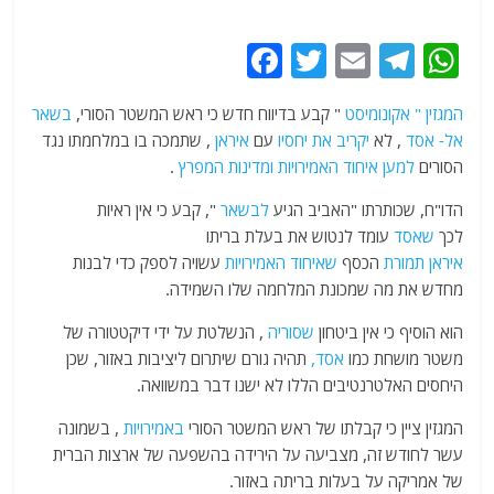
F
T
E
T
W
a
w
m
el
h
המגזין " אקונומיסט
" קבע בדיווח חדש כי ראש המשטר הסורי,
בשאר
c
itt
ai
e
at
אל-
אסד
, לא
יקריב
את יחסיו
עם
איראן
, שתמכה בו במלחמתו נגד
e
er
l
g
s
הסורים
למען
איחוד האמירויות
ומדינות
המפרץ
.
b
ra
A
הדו"ח, שכותרתו "האביב הגיע
לבשאר
", קבע כי אין ראיות
o
m
p
לכך
שאסד
עומד לנטוש את בעלת בריתו
o
p
איראן
תמורת
הכסף
שאיחוד האמירויות
עשויה לספק כדי לבנות
מחדש את מה שמכונת המלחמה שלו השמידה.
k
הוא הוסיף כי אין ביטחון
שסוריה
, הנשלטת על ידי דיקטטורה של
משטר מושחת כמו
אסד,
תהיה גורם שיתרום ליציבות באזור, שכן
היחסים האלטרנטיבים הללו לא ישנו דבר במשוואה.
המגזין ציין כי קבלתו של ראש המשטר הסורי
באמירויות
, בשמונה
עשר לחודש זה, מצביעה על הירידה בהשפעה של ארצות הברית
של אמריקה על בעלות בריתה באזור.