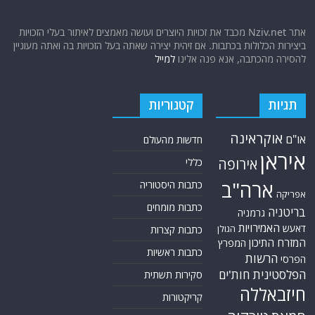
אתר Nziv.net מכבד את זכויות היוצרים ועושה מאמצים לאיתור בעלי הזכויות
ביצירות הכלולות בכתבות. אם זיהית יצירה שאתה בעל הזכויות בה ואתה מעוניין
להסירה מהכתבה, אנא פנה אלינו
למייל
תגיות
קטגוריות
אוקראינה
או"ם
חדשות מהעולם
איראן
אירופה
כללי
ארה"ב
כתבות היסטוריה
אפריקה
כתבות מומחים
בריטניה
גרמניה
האמירויות
דאעש
הגולן
כתבות קצרות
המזרח התיכון
המפרץ
כתבות ראשיות
הרשות
הפרסי
הפלסטינית
חות'ים
סקירות תשתית
חיזבאללה
קריקטורות