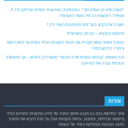
"משהו שלא מן העולם הזה": הטכנולוגיה האיראנית הסודית שריסקה F-15 .
ספויילר: לתשומת לב חיל האוויר הישראלי!
האם נראה בקרוב כטב"מים פקיסטנים בשמי ירדן ?
מלחמת הכוכבים – הגרסה הישראלית
המערב מאחד כוחות ומבריח את מפעל השבבים הגדול בעולם אל מחוץ לטווח
ציפורני הדרקון הסיני
בנט מאשים: 'הברחנו עשרות אלפי מכשירי סטארלינק לאיראן – אך הממשלה
הנוכחית עצרה את הפרויקט
אודות
אתר החדשות נציב.נט מבצע איסוף ועיבוד של מידע ממקורות המודיעין הגלוי
(רשתות חברתיות, עיתונות, עדויות מקומיות ועוד) על מנת להביא את תמונת
המצב המקיפה והמדויקת ביותר של השטח.