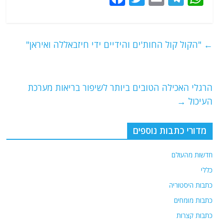
a
w
m
el
h
c
itt
ai
e
at
e
er
l
g
s
←
"הקול קול החות'ים והידיים ידי חיזבאללה ואיראן"
b
ra
A
o
m
p
o
p
הרגלי האכילה הטובים ביותר לשיפור בריאות מערכת
העיכול
→
k
מדורי כתבות נוספים
חדשות מהעולם
כללי
כתבות היסטוריה
כתבות מומחים
כתבות קצרות