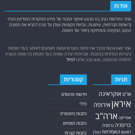
אודות
אתר החדשות נציב.נט מבצע איסוף ועיבוד של מידע ממקורות המודיעין הגלוי
(רשתות חברתיות, עיתונות, עדויות מקומיות ועוד) על מנת להביא את תמונת
המצב המקיפה והמדויקת ביותר של השטח.
אתר Nziv.net מכבד את זכויות היוצרים ועושה מאמצים לאיתור בעלי הזכויות
ביצירות הכלולות בכתבות. אם זיהית יצירה שאתה בעל הזכויות בה ואתה מעוניין
להסירה מהכתבה, אנא פנה אלינו
למייל
תגיות
קטגוריות
אוקראינה
או"ם
חדשות מהעולם
איראן
אירופה
כללי
ארה"ב
כתבות היסטוריה
אפריקה
כתבות מומחים
בריטניה
גרמניה
האמירויות
דאעש
הגולן
כתבות קצרות