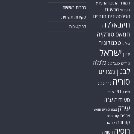
המזרח התיכון
המפרץ
כתבות ראשיות
הרשות
הפרסי
הפלסטינית
חות'ים
סקירות תשתית
חיזבאללה
קריקטורות
טורקיה
חמאס
טכנולוגיה
טילים
ישראל
ירדן
כלכלה
כורדים
כטב"מים
לבנון
מצרים
סוריה
סחר סמים
סין
סייבר
סיני
עזה
סעודיה
עירק
צבא סוריה חופשי
צרפת
קונייטרה
קורונה
קטאר
רוסיה
רפואה