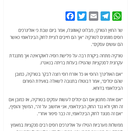
F
T
E
T
W
a
w
m
el
h
שר החוץ הטורקי, מבלוט קאווזוגלו, אמר ביום שבת כי אוליגרכים
c
itt
ai
e
at
רוסים מוזמנים לטורקיה "אך הם חייבים לציית לחוק הבינלאומי כאשר
e
er
l
g
s
הם עושים עסקים".
b
ra
A
טורקיה מתחה ביקורת רבה על פלישת רוסיה לאוקראינה אך מתנגדת
o
m
p
עקרונית לסנקציות שהטילו בעלות בריתה בנאט"ו.
o
p
"אם האוליגרך הרוסי או כל אזרח רוסי רוצה לבקר בטורקיה, כמובן
k
שהם יכולים", אמר דבוטולו בתגובה לשאלה בוועידת הפורום
הבינלאומי בדוחא.
"אם אתה מתכוון אם הם יכולים לעשות עסקים בטורקיה, אז כמובן אם
זה חוקי ולא נגד החוק הבינלאומי, אני אחשוב על זה", המשיך והוסיף,
"אם זה מנוגד לחוק הבינלאומי, זה כבר סיפור אחר".
ממשלות מערביות הטילו על אוליגרכים רוסים רבים סנקציות במאמץ