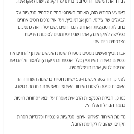
לבודד את המשטר הרוסי ובני בריתו על רקע פלישתו לאוקראינה.
באמצע החודש הזה, האיחוד האירופי החליט להטיל סנקציות על
הבעלים של צ'לסי, רומן אברמוביץ', ועל אוליגרכים רוסים אחרים
בחבילת הסנקציות האחרונה נגד רוסים ,שבריסל רואה כתומכים
בפלישה לאוקראינה, אמרו שני דיפלומטים לסוכנות הידיעות
הצרפתית ביום שני.
אברמוביץ' ואישים נוספים נוספו לרשימת האנשים שניתן להחרים את
נכסיהם באיחוד האירופי (כולל יאכטות ובתי יוקרה) ולאסור עליהם את
הכניסה לגוש, אמרו הדיפלומטים.
לפני כן, היו 862 אנשים ו-53 ישויות רוסיות ברשימה השחורה הזו
האוסרת כניסה לשטח האיחוד האירופי ומאפשרת החרמת רכושם.
כמו כן, חבילת הסנקציות הרביעית אוסרת על יבוא "סחורות חיוניות
במגזר הברזל והפלדה".
מדינות האיחוד האירופי אימצו סנקציות פיננסיות וכלכליות חסרות
תקדים, שהובילו לקריסת הרובל.