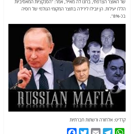
שר האוצר הצרפתי, ברונו לה מאייר, אמר: "הסנקציות המאסיביות
הללו יעילות. הן יובילו לירידה בתוצר המקומי הגולמי של רוסיה
בכ-8%".
קרדיט: אלחורה ורשתות חברתיות
F
T
E
T
W