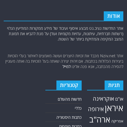
אודות
אתר החדשות נציב.נט מבצע איסוף ועיבוד של מידע ממקורות המודיעין הגלוי
(רשתות חברתיות, עיתונות, עדויות מקומיות ועוד) על מנת להביא את תמונת
המצב המקיפה והמדויקת ביותר של השטח.
אתר Nziv.net מכבד את זכויות היוצרים ועושה מאמצים לאיתור בעלי הזכויות
ביצירות הכלולות בכתבות. אם זיהית יצירה שאתה בעל הזכויות בה ואתה מעוניין
להסירה מהכתבה, אנא פנה אלינו
למייל
תגיות
קטגוריות
אוקראינה
או"ם
חדשות מהעולם
איראן
אירופה
כללי
ארה"ב
כתבות היסטוריה
אפריקה
כתבות מומחים