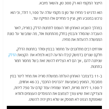
הייצור המקומי הוא רק 300 טון, והשאר מיובא.
הוא הדגיש כי מחירו של טון גז מקומי עולה על 1,100 דולר, וכי הוא
נרכש במטבע חוץ, וציין כי מחירים אלו התייקרו עוד.
במהלך השבוע האחרון חזר העומס לתחנות הדלק בסוריה, לאור
העובדה שהסולר והבנזין בחלק מהתחנות אזל, מה שמבשר על כוונת
הממשלה להעלות את מחירו.
אזרחים רבים מתלוננים על מחסור בבנזין וסולר בתחנות הדלק,
חלקם שגרים בדמשק קיבלו הודעה לבוא ולמלא את הקצאת
הדלק
שניתנה להם
, אך הם לא הצליחו להשיג זאת בשל מחסור חמור
בתחנות.
ב-11 בדצמבר האחרון העלתה ממשלת סוריה את מחיר ליטר בנזין
מסובסד, המופץ באמצעות "הכרטיס החכם", בכ-46 אחוזים,
ל-1,100 לירות סוריות, לאחר שמחירו עמד קודם על 750 לירות,
והצדיקה זאת שיש צורך לצמצם את ההפסדים העצומים ולוודא
שאספקת הנפט לא תופסק או שלא ניתן יהיה להשיגו.