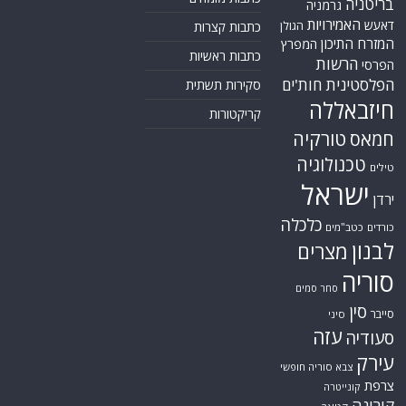
בריטניה
גרמניה
האמירויות
דאעש
הגולן
כתבות קצרות
המזרח התיכון
המפרץ
כתבות ראשיות
הרשות
הפרסי
הפלסטינית
חות'ים
סקירות תשתית
חיזבאללה
קריקטורות
טורקיה
חמאס
טכנולוגיה
טילים
ישראל
ירדן
כלכלה
כורדים
כטב"מים
לבנון
מצרים
סוריה
סחר סמים
סין
סייבר
סיני
עזה
סעודיה
עירק
צבא סוריה חופשי
צרפת
קונייטרה
קורונה