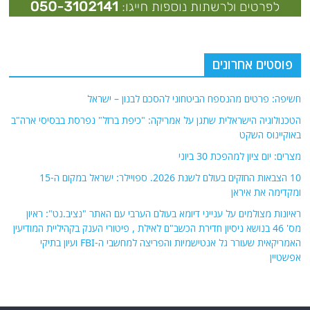
פוסטים אחרונים
חשיפה: פרטים מהנספח הביטחוני להסכם לבנון – ישראל
הטכנולוגיה הישראלית שתגן על אמריקה: "כיפת ברזל" נפרסת בבסיסי ארה"ב
באוקיינוס השקט
מצרים: יום ציון למהפכת 30 ביוני
10 הצבאות החזקים בעולם לשנת 2026. ספויילר: ישראל במקום ה-15
ומקדימה את איראן
ראיונות מצולמים על ענייני דיומא בעולם הערבי עם האתר "נציב.נט": ראיון
מס' 46 בנושא ניסיון חדירת הכשב"ם לאילת , פיטורי הענק בקהיליית המודיעין
האמריקאית שעורר גל אנטישמיות והפריצה למחשבי ה-FBI ועיון בתיקי
אפשטיין