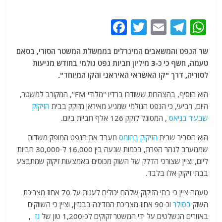
F
T
E
T
W
a
w
m
el
h
שר הנפט והמשאבים המינרלים בממשלת המשטר הסורי, בסאם
c
itt
ai
e
at
טעמה, חשף כי כ-3 מיליון חביות נפט גולמי בחודש מגיעות
e
er
l
g
s
לסוריה, דרך "קו האשראי האיראני והקו המיוחד".
b
ra
A
הוא הוסיף, בהצהרות ששודרו ברדיו "מלודי FM", המקורב למשטר,
o
m
p
היום, רביעי, כי הנפט הגולמי שמגיע מאיראן מזוקק בבית
הזיקוק
o
p
שבעיר בניאס
, המסוגל לזקק 126 אלף חביות ביום.
k
הוא הסביר שבית
הזיקוק בחומס
מעבד את הנפט המופק משדות
שממערב לנהר הפרת, בכמות שנעה בין 16,000 ל-30,000 חביות
ליום, וציין שצורכי הדלק של השוק מכוסים באמצעות זיקוק שמתבצע
בבתי זיקוק אלו בלבד.
טעמה ציין כי בתי הזיקוק שלהם יכולים לענות על 70 אחוז מצריכת
השוק
בסולר
וכ-90 אחוז מצריכת המדינה בבנזין, וציין כי השווקים
באזורים הנשלטים על ידי המשטר זקוקים לכ-1,200 טון של
גז
,