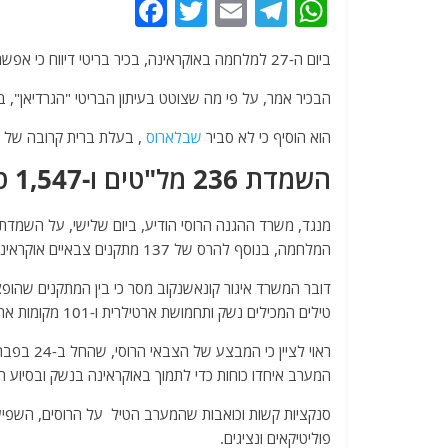
F
T
E
T
W
a
w
m
el
h
ביום ה-27 למלחמה באוקראינה, בכיר בריטי דיווח כי אפשר ו
c
itt
ai
e
at
e
er
l
g
s
הבכיר אמר, על פי מה שצוטט בעיתון הבריטי "הגרדיאן", ב
b
ra
A
הוא הוסיף כי לא סביר
שבלארוס
, בעלת ברית קרובה של 
o
m
p
השמדת 236 מל"טים ו-1,547 טנקים
o
p
k
המלחמה, בנוסף להרס של 137 מתקנים צבאיים אוקראינים, לרבות נקודות תצפית ומרכזי תקשורת.
טילים המכילים נשק ותחמושת ארטילרית ו-101 מקומות אחסון לציוד צבאי.
ראוי לציי
המערב איחדו כוחות כדי לתמוך באוקראינה בנשק ובסיוע הו
סנקציות קשות וכואבות שהמערב הטיל על הרוסים, השפיעו 
פוליטיקאים ונציגים.