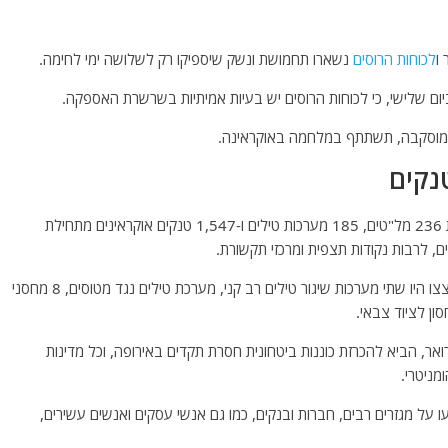
לכוחות הרוסים
נשארו תחמושת ונשק שיספיקו רק לשלושה ימי לחימה.
יום שלישי, כי לכוחות הרוסים יש בעיות אמיתיות בשרשרת האספקה.
מוסקבה, תשתתף במלחמה באוקראינה.
מנגד, משרד ההגנה הרוסי הודיע, ביום שלישי, על השמדת 236 מל"טים, 185 מערכות טילים ו-1,547 טנקים אוקראינים מתחילת
דובר המשרד איגור קונאשנקוב מסר כי בין המתקנים שהופצצו היו שתי מערכות שיגור טילים רב קני, מערכת טילים נגד מטוסים, 8 מחסני
ן כי המבצע של הצבאי הרוסי, שהחל ב-24 בפברואר, הביא להכרזת כוננות ביטחונית חסרת תקדים באירופה, וכל מדינות
מניטרי.
על מגזרים רבים, חברות ובנקים, כמו גם אנשי עסקים ואנשים עשירים,