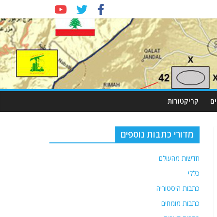
ם
קריקטורות
מדורי כתבות נוספים
חדשות מהעולם
כללי
כתבות היסטוריה
כתבות מומחים