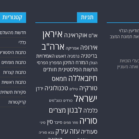
תגיות
קטגוריות
יעין הגלוי
איראן
חדשות מהעולם
אוקראינה
או"ם
א את תמונת המצב
כללי
ארה"ב
אירופה
אפריקה
כתבות היסטוריה
בריטניה
האמירויות
גרמניה
דאעש
בעלי הזכויות
המזרח התיכון
כתבות מומחים
המפרץ הפרסי
הגולן
אתה מעוניין
הרשות הפלסטינית
חות'ים
כתבות קצרות
חיזבאללה
חמאס
כתבות ראשיות
טורקיה
טכנולוגיה
ירדן
טילים
סקירות תשתית
ישראל
כורדים
כטב"מים
קריקטורות
לבנון
מצרים
כלכלה
סוריה
סין
סייבר
סיני
סחר סמים
עזה
עירק
סעודיה
צבא סוריה