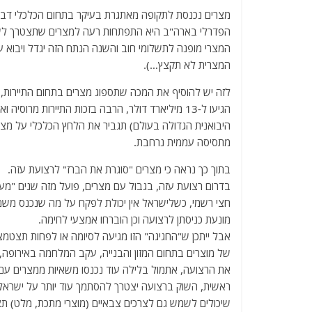
a
w
m
el
h
מצרים נכנסת לתקופה מאתגרת בעיקר בתחום הכלכלי דבר
c
itt
ai
e
at
הפדרלי בארה"ב היא התפתחות רעה למצרים שתצטרך לשלם
e
er
l
g
s
המצרי מופנה לתשלומי חוב והשנה הנתח הזה יגדל ויבוא ע
b
ra
A
המצרית לא תקצץ…).
o
m
p
לזה יש להוסיף את המכה שתספוג מצרים בתחום התיירות,
o
p
הגיעו ל-13 מיליארד דולר, הרבה בזכות התיירות מרו
היבואנית הגדולה בעולם) תגביר את הלחץ הכלכלי על מצרי
k
מתסיסה עממית נרחבת.
בתוך כך נראה כי מצרים "סוגרת את הברז" לרצועת עזה.
בדרום רצועת עזה, בגבול עם מצרים, פועל מזה שנים "
חצי רשמי, כשלישראל אין יכולת לפקח על מה שנכנס משם.
מונעת כניסתן לרצועה וכן הוברחו אמצעי לחימה.
אבל ייתכן ש"החגיגה" הזו מגיעה לסיומה או לפחות תצטמצם
של מוצרים בתחום המזון והבנייה, עקב המלחמה באירופה, ע
את הרצועה, אתמול בלילה עוד נכנסו משאיות ממצרים עם 
ראשית, השוק ברצועה יצטרך להסתמך עוד יותר על ישראל 
שיכולים לשמש גם לצרכים צבאיים (מוצרי מתכת, מלט) ת