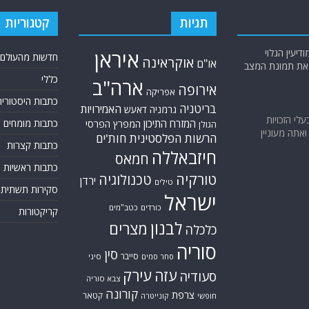
תגיות
קטגוריות
יעין הגלוי
איראן
חדשות מהעולם
אוקראינה
או"ם
א את תמונת המצב
כללי
ארה"ב
אירופה
אפריקה
כתבות היסטוריה
בריטניה
האמירויות
גרמניה
דאעש
בעלי הזכויות
המזרח התיכון
כתבות מומחים
המפרץ הפרסי
הגולן
אתה מעוניין
הרשות הפלסטינית
חות'ים
כתבות קצרות
חיזבאללה
חמאס
כתבות ראשיות
טורקיה
טכנולוגיה
ירדן
טילים
סקירות תשתית
ישראל
כורדים
כטב"מים
קריקטורות
לבנון
מצרים
כלכלה
סוריה
סין
סייבר
סיני
סחר סמים
עזה
עירק
סעודיה
צבא סוריה
קורונה
צרפת
קטאר
חופשי
קונייטרה