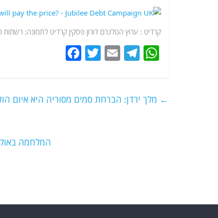
קרדיט : ערוץ הטלגרם דורון פסקין קרדיט לתמונה: רשתות 
F
T
E
T
W
a
w
m
el
h
c
itt
ai
e
at
e
er
l
g
s
←
מלך ירדן: הברחת סמים מסוריה היא איום הולך
b
ra
A
o
m
p
o
p
המלחמה באוקר
k