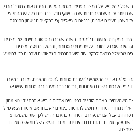
 שיכול להשפיע על המצב הפנימי. מגמת העלאת הריבית אותה מוביל הבנק
 יותר על תשלומי החובות שלה בשווקי חו"ל. כבר כיום כשליש מהתקציב
ל חשבון סעיפים אחרים, כנראה סוציאליים (כי בתקציב הביטחון ההנהגה
 אחד המקורות החשובים למט"ח. בשנה שעברה הכנסות התיירות של מצרים
סיה ואוקראינה שכרגע נמוגה. עליית מחירי הסחורות, ובראשן החיטה (מצרים
ם שתיאלץ כנראה לבקש עוד סיוע מגורמים בינלאומיים וערביים כדי להימנע
מעבר סלאח א-דין" המשמש להעברת סחורות לתוכה ממצרים. מדובר במעבר
 לפי הערכות בשנים האחרונות, נכנסו דרך המעבר הזה סחורות שישראל
 משמעותית. מצרים הודיעה לפני ימים אחדים כי היא אוסרת על יצוא מגוון
ליית מחירי הסחורות וחשש למחסור. בינתיים לא ברור אם איסור היצוא כולל
סחורות. אבל אם ייפסק זרם הסחורות במעבר זה יש לכך שתי משמעויות:
שתספק מוצרים במחירים גבוהים יותר. מנגד, הגישה של חמאס למוצרים
צטמצם.