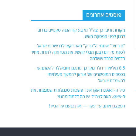
פוסטים אחרונים
מקורות זרים: כך צה"ל מקבע קווי הגנה טקטיים בדרום
לבנון לפני הפסקת האש
"מורחים" אותנו: ה"טריק" האמריקאי לדרישה מישראל
לסגת מדרום לבנון מבלי להשיג את מטרותיה למרות מחיר
הדמים הכבד ששלמה
8.5 מיליארד דולר נזק: כך מתכנן חיזבאללה להשתמש
בכספים המופשרים של איראן להמשך פעילויותיו
להשמדת ישראל
טיל ה-DART האוקראיני: פשטות טכנולוגית שמנצחת את
ה-GPS. האם לצה"ל יש מה ללמוד ממנו?
הפצצנו אותם עד עפר — ואז נכנענו על הנייר!