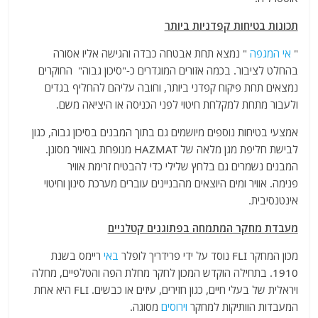
תכונות בטיחות קפדניות ביותר
"
אי
המגפה
" נמצא תחת אבטחה כבדה והגישה אליו אסורה
בהחלט לציבור. בכמה אזורים המוגדרים כ-"סיכון גבוה" החוקרים
נמצאים תחת פיקוח קפדני ביותר, וחובה עליהם להחליף בגדים
ולעבור מתחת למקלחת חיטוי לפני הכניסה או היציאה משם.
אמצעי בטיחות נוספים מיושמים גם בתוך המבנים בסיכון גבוה, כגון
לבישת חליפת מגן מלאה של HAZMAT מנופחת באוויר מסונן.
המבנים נשמרים גם בלחץ שלילי כדי להבטיח זרימת אוויר
פנימה. אוויר ומים היוצאים מהבניינים עוברים מערכת סינון וחיטוי
אינטנסיבית.
מעבדת מחקר המתמחה בפתוגנים קטלניים
מכון המחקר FLI נוסד על ידי פרידריך לופלר
באי
ריימס בשנת
1910. בתחילה הוקדש המכון לחקר מחלת הפה והטלפיים, מחלה
ויראלית של בעלי חיים, כגון חזירים, עיזים או כבשים. FLI היא אחת
המעבדות הוותיקות למחקר
וירוסים
מסוגה.