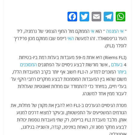
F
T
E
T
W
a
w
m
el
h
"
אי
המגפה
" הוא
אי
הממוקם מול החוף הצפוני של גרמניה, ליד
c
itt
ai
e
at
העיר גריפסוואלד. זהו למעשה
האי
ריימס שבו ממוקם מכון פרידריך
e
er
l
g
s
לופלר (FLI).
b
ra
A
(Riems FLI) היא אחת מ-59 מעבדות בעלות רמת ביו-בטיחות
o
m
p
4
בעולם
, אשר מורשות לבצע ניסויים על הפתוגנים
המסוכנים
o
p
ביותר
המוכרים למדע. ה-FLI חשוב אף יותר בקרב המעבדות הללו,
משום שהוא בין המעבדות המוסמכות לבצע מחקרים רחבי היקף על
k
בעלי חיים, במיוחד כדי להתמודד עם מחלות זואונוטיות שעלולות
לעבור ממין אחד למשנהו.
מטרת הניסויים הנערכים ב-FLI היא להבין את מקורן של מחלות, את
הגורמים המשפיעים על התפשטותן, ובעיקר למצוא דרכים למנוע
אותן. מלבד מעבדת FLI בריימס, רק שתי מעבדות נוספות יכולות
לבצע מחקר מסוג זה, האחת בוויניפג, קנדה, והשנייה בגילונג,
אוסטרליה.