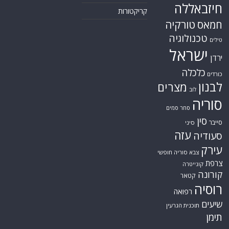
חיזבאללה
קריקטורות
חמאס
טורקיה
טכנולוגיה
טילים
ישראל
ירדן
כלכלה
כורדים
לבנון
מצרים
לוב
סוריה
סחר סמים
סין
סייבר
סיני
עזה
סעודיה
עירק
צבא סוריה חופשי
צרפת
קונייטרה
קורונה
קטאר
רוסיה
רפואה
שיעים
תוכנית הגרעין
תימן