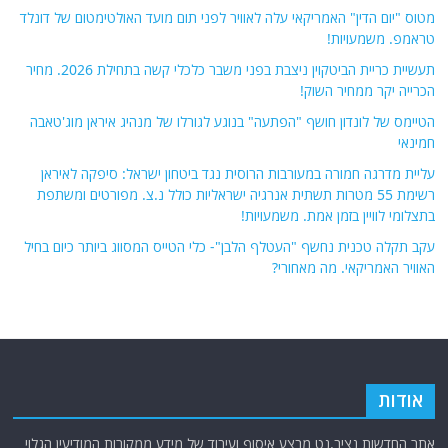
מטוס "יום הדין" האמריקאי עלה לאוויר לפני תום מועד האולטימטום של דונלד
טראמפ. משמעויות!
תעשיית כריית הביטקוין ניצבת בפני משבר כלכלי קשה בתחילת 2026. מחיר
הכרייה יקר ממחיר השוק!
הטיימס של לונדון חושף "הפתעה" בנוגע לגורלו של מנהיג איראן מוג'טאבה
חמינאי
עליית מדרגה חמורה במעורבות הרוסית נגד ביטחון ישראל: סיפקה לאיראן
רשימת 55 מטרות תשתית אנרגיה ישראליות כולל נ.צ. מפורטים ומשתפת
בתצלומי לוויין בזמן אמת. משמעויות!
עקב תקלה טכנית נחשף "העטלף הלבן"- כלי הטייס המסווג ביותר כיום בחיל
האוויר האמריקאי. מה מאחורי?
אודות
אתר החדשות נציב.נט מבצע איסוף ועיבוד של מידע ממקורות המודיעין הגלוי