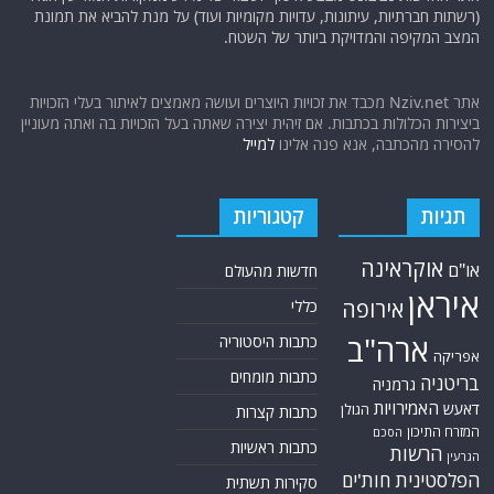
(רשתות חברתיות, עיתונות, עדויות מקומיות ועוד) על מנת להביא את תמונת
המצב המקיפה והמדויקת ביותר של השטח.
אתר Nziv.net מכבד את זכויות היוצרים ועושה מאמצים לאיתור בעלי הזכויות
ביצירות הכלולות בכתבות. אם זיהית יצירה שאתה בעל הזכויות בה ואתה מעוניין
להסירה מהכתבה, אנא פנה אלינו
למייל
תגיות
קטגוריות
אוקראינה
או"ם
חדשות מהעולם
איראן
אירופה
כללי
ארה"ב
כתבות היסטוריה
אפריקה
כתבות מומחים
בריטניה
גרמניה
האמירויות
דאעש
הגולן
כתבות קצרות
המזרח התיכון
הסכם
כתבות ראשיות
הרשות
הגרעין
הפלסטינית
חות'ים
סקירות תשתית