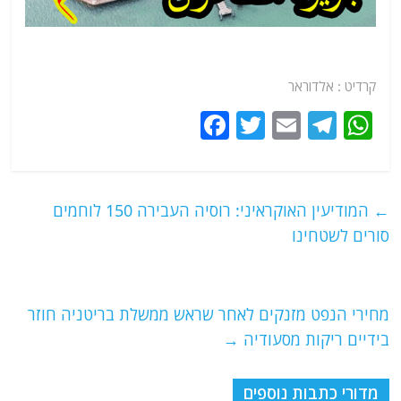
קרדיט : אלדוראר
F
T
E
T
W
a
w
m
el
h
c
itt
ai
e
at
e
er
l
g
s
←
המודיעין האוקראיני: רוסיה העבירה 150 לוחמים
b
ra
A
סורים לשטחינו
o
m
p
o
p
מחירי הנפט מזנקים לאחר שראש ממשלת בריטניה חוזר
k
בידיים ריקות מסעודיה
→
מדורי כתבות נוספים