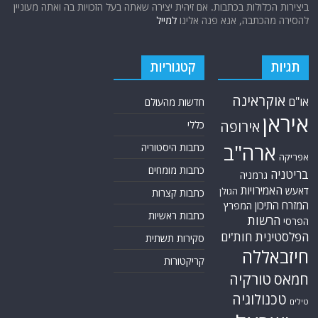
ביצירות הכלולות בכתבות. אם זיהית יצירה שאתה בעל הזכויות בה ואתה מעוניין
להסירה מהכתבה, אנא פנה אלינו
למייל
תגיות
קטגוריות
אוקראינה
או"ם
חדשות מהעולם
איראן
אירופה
כללי
ארה"ב
כתבות היסטוריה
אפריקה
כתבות מומחים
בריטניה
גרמניה
האמירויות
דאעש
הגולן
כתבות קצרות
המזרח התיכון
המפרץ
כתבות ראשיות
הרשות
הפרסי
הפלסטינית
חות'ים
סקירות תשתית
חיזבאללה
קריקטורות
טורקיה
חמאס
טכנולוגיה
טילים