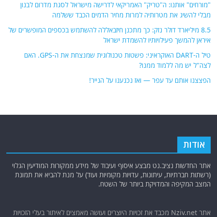
"מורחים" אותנו: ה"טריק" האמריקאי לדרישה מישראל לסגת מדרום לבנון
מבלי להשיג את מטרותיה למרות מחיר הדמים הכבד ששלמה
8.5 מיליארד דולר נזק: כך מתכנן חיזבאללה להשתמש בכספים המופשרים של
איראן להמשך פעילויותיו להשמדת ישראל
טיל ה-DART האוקראיני: פשטות טכנולוגית שמנצחת את ה-GPS. האם
לצה"ל יש מה ללמוד ממנו?
הפצצנו אותם עד עפר — ואז נכנענו על הנייר!
אודות
אתר החדשות נציב.נט מבצע איסוף ועיבוד של מידע ממקורות המודיעין הגלוי
(רשתות חברתיות, עיתונות, עדויות מקומיות ועוד) על מנת להביא את תמונת
המצב המקיפה והמדויקת ביותר של השטח.
אתר Nziv.net מכבד את זכויות היוצרים ועושה מאמצים לאיתור בעלי הזכויות