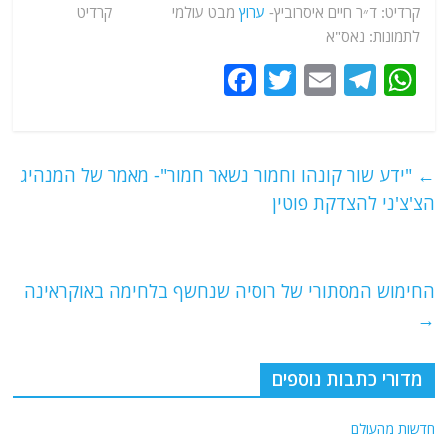
קרדיט: ד״ר חיים איסרוביץ-
ערוץ
מבט עולמי קרדיט
לתמונות: נאס"א
F
T
E
T
W
a
w
m
el
h
c
itt
ai
e
at
e
er
l
g
s
←
"ידע שור קונהו וחמור נשאר חמור"- מאמר של המנהיג
b
ra
A
הצ'צ'ני להצדקת פוטין
o
m
p
o
p
החימוש המסתורי של רוסיה שנחשף בלחימה באוקראינה
k
→
מדורי כתבות נוספים
חדשות מהעולם