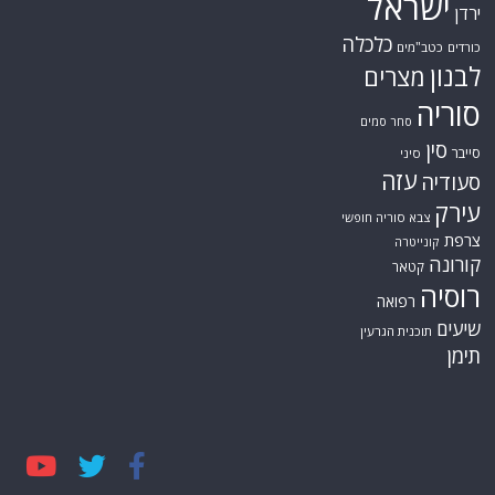
ישראל
ירדן
כלכלה
כורדים
כטב"מים
לבנון
מצרים
סוריה
סחר סמים
סין
סייבר
סיני
עזה
סעודיה
עירק
צבא סוריה חופשי
צרפת
קונייטרה
קורונה
קטאר
רוסיה
רפואה
שיעים
תוכנית הגרעין
תימן