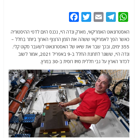
F
T
E
T
W
a
w
m
el
h
האסטרונאוט האמריקאי, מארק ונדה היי, נכנס היום לדפי ההיסטוריה
c
itt
ai
e
at
כאשר הפך לאמריקאי ששהה את הזמן הרצוף הארוך ביותר בחלל –
e
er
l
g
s
355 ימים, ובכך שבר את שיאו של האסטרונאוט לשעבר סקוט קלי.
b
ra
A
ונדה היי, ששוגר לתחנת החלל ב-9 באפריל 2021, אמור לשוב
לכדור הארץ על גבי חללית סויוז רוסית ב-30 במרץ.
o
m
p
o
p
k