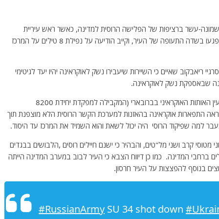
שמונה-עשר ברציפות של הפלישה הרוסית למדינה, כאשר ראש עיריית
"איבנו-פרנקיבסק" במזרח אוקראינה הודיע ​​שטילים רוסיים פגעו בשדה התעופה של העיר, וקייב הודיעה על נפילת 8 טילים על המרכז
גיי ריאבקוב שאיים כי השיירות שיעבירו נשק לאוקראינה יהיו יעד לגיטימי
סכנה שבאספקת נשק לאוקראינה.
משרד ההגנה הרוסי טען כי הושמד המרכז הראשי של מודיעין האותות האוקראיני בברובארי (המקבילה למפקדת יחידת 8200
נראה התפארות אוקראינה בהאזנות למערכת הקשר הרוסית הלא מוצפנת תוך
בר למה שפיקוד הרוסי היה יכול לשאת והוא השמיד את המרכז עד היסוד.
ני מטוסי קרב ושני מל"טים, והבהיר כי ישנם חיילים רוסים ,הלבושים בבגדים
ים ברחבי המדינה. כמו כן דיווח הצבא כי העיר לבוב במערב המדינה הייתה
צים בנוסף להפצצות על העיר חרסון.
#RussianArmy
SU 34 shot down
#Ukrai