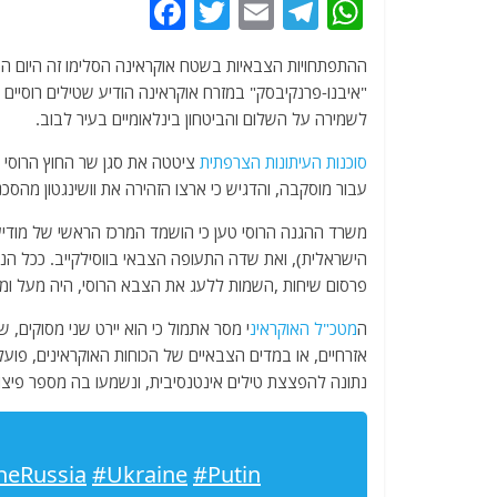
F
T
E
T
W
a
w
m
el
h
ההתפתחויות הצבאיות בשטח אוקראינה הסלימו זה היום ה
c
itt
ai
e
at
e
er
l
g
s
לשמירה על השלום והביטחון בינלאומיים בעיר לבוב.
b
ra
A
סוכנות העיתונות הצרפתית
ציטטה את סגן שר החוץ הרוסי סר
o
m
p
עבור מוסקבה, והדגיש כי ארצו הזהירה את וושינגטון מה
o
p
k
הישראלית), ואת שדה התעופה הצבאי בווסילקייב. ככל ה
פרסום שיחות ,השמות ללעג את הצבא הרוסי, היה מעל ומע
ה
מטכ"ל האוקראינ
י מסר אתמול כי הוא יירט שני מסוקים, ש
אזרחיים, או במדים הצבאיים של הכוחות האוקראינים, פועל
נתונה להפצצת טילים אינטנסיבית, ונשמעו בה מספר פיצו
neRussia
#Ukraine
#Putin