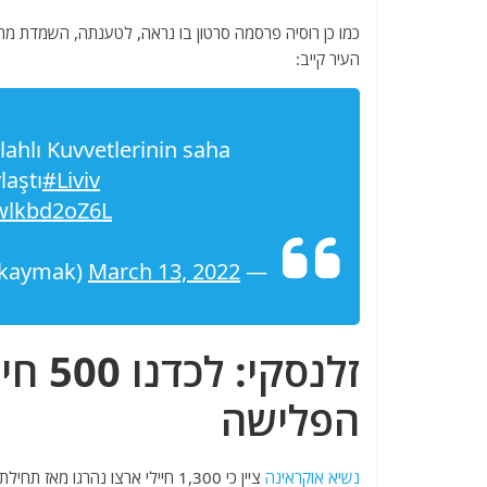
כמו כן רוסיה פרסמה סרטון בו נראה, לטענתה, השמדת מ
העיר קייב:
lahlı Kuvvetlerinin saha
laştı
#Liviv
/wlkbd2oZ6L
March 13, 2022
— Şifa Kaymak (@sifakaymak)
זלנסק
הפלישה
נשיא אוקראינה
ציין כי 1,300 חיילי ארצו נהרגו