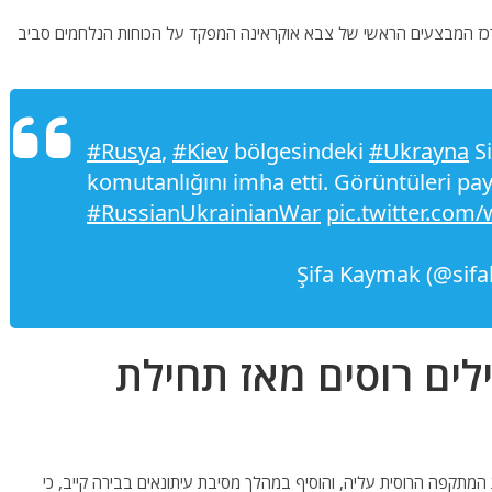
רכז המבצעים הראשי של צבא אוקראינה המפקד על הכוחות הנלחמים סביב
#Rusya
,
#Kiev
bölgesindeki
#Ukrayna
Si
komutanlığını imha etti. Görüntüleri pay
#RussianUkrainianWar
pic.twitter.com
י: לכדנו 500 חיילים רוסים מאז תחילת
 מאז תחילת המתקפה הרוסית עליה, והוסיף במהלך מסיבת עיתונאים בבירה קייב, כי