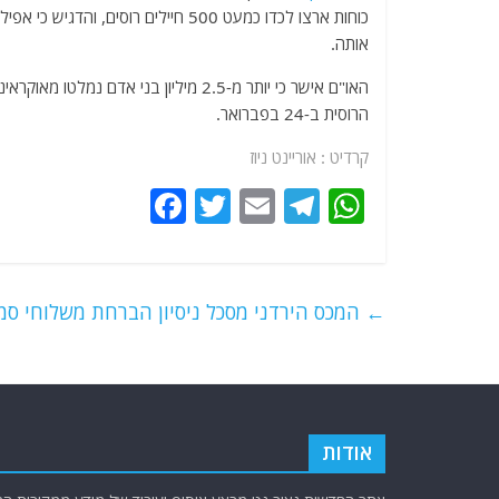
כוחות ארצו לכדו כמעט 500 חיילים רוס
אותה.
האו"ם אישר כי יותר מ-2.5 מיליון בני 
הרוסית ב-24 בפברואר.
קרדיט : אוריינט ניוז
F
T
E
T
W
a
w
m
el
h
c
itt
ai
e
at
e
er
l
g
s
←
המכס הירדני מסכל ניסיון הברחת משלוחי סמי
b
ra
A
o
m
p
o
p
k
אודות