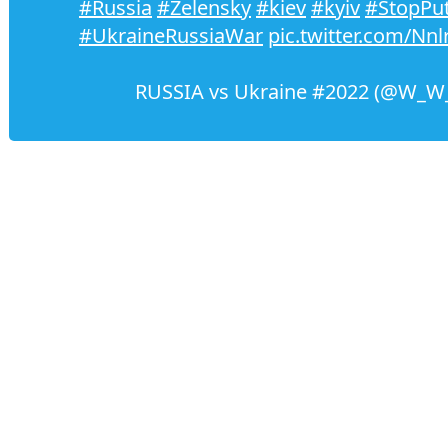
#Russia
#Zelensky
#kiev
#kyiv
#StopPu
#UkraineRussiaWar
pic.twitter.com/Nnl