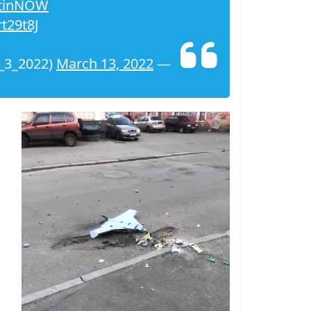
tinNOW
rt29t8J
March 13, 2022
— RUSSIA vs Ukraine #2022 (@W_W_3_2022)