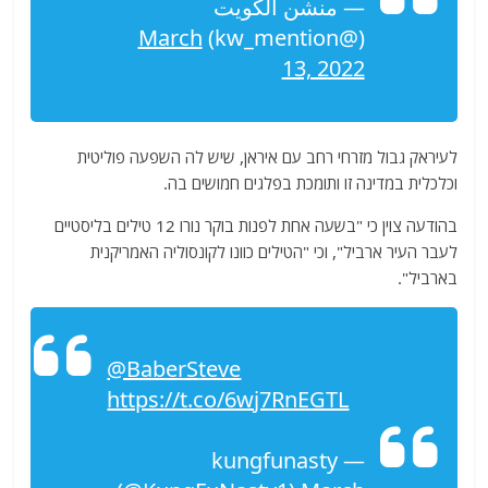
— منشن الكويت
March
(@kw_mention)
13, 2022
לעיראק גבול מזרחי רחב עם איראן, שיש לה השפעה פוליטית
וכלכלית במדינה זו ותומכת בפלגים חמושים בה.
בהודעה צוין כי "בשעה אחת לפנות בוקר נורו 12 טילים בליסטיים
לעבר העיר ארביל", וכי "הטילים כוונו לקונסוליה האמריקנית
בארביל".
@BaberSteve
https://t.co/6wj7RnEGTL
— kungfunasty