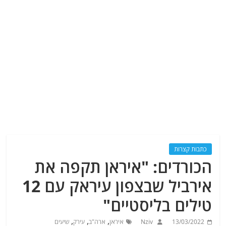
כתבות קצרות
הכורדים: "איראן תקפה את
אירביל שבצפון עיראק עם 12
טילים בליסטיים"
,
,
,
13/03/2022
Nziv
איראן
ארה"ב
עירק
שיעים