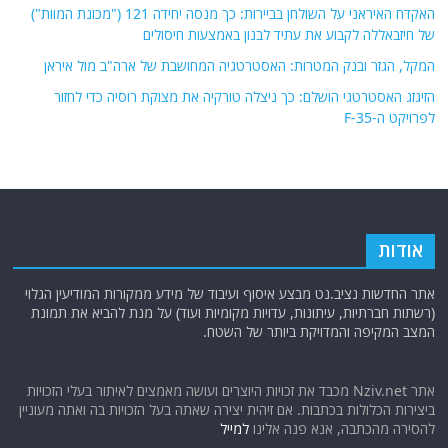
האקדח האיראני על השולחן בביירות: כך מנסה יחידה 121 ("מכונת המוות")
של חיזבאללה לקבוע את עתיד לבנון באמצעות חיסולים
המקל, הגזר ובנק המטרות: האסטרטגיה המחושבת של ארה"ב מול איראן
הזיגזג האסטרטגי הושלם: כך ניצלה טורקיה את מצוקת רוסיה כדי לחזור
לפרויקט ה-F-35
אודות
אתר החדשות נציב.נט מבצע איסוף ועיבוד של מידע ממקורות המודיעין הגלוי
(רשתות חברתיות, עיתונות, עדויות מקומיות ועוד) על מנת להביא את תמונת
המצב המקיפה והמדויקת ביותר של השטח.
אתר Nziv.net מכבד את זכויות היוצרים ועושה מאמצים לאיתור בעלי הזכויות
ביצירות הכלולות בכתבות. אם זיהית יצירה שאתה בעל הזכויות בה ואתה מעוניין
להסירה מהכתבה, אנא פנה אלינו
למייל