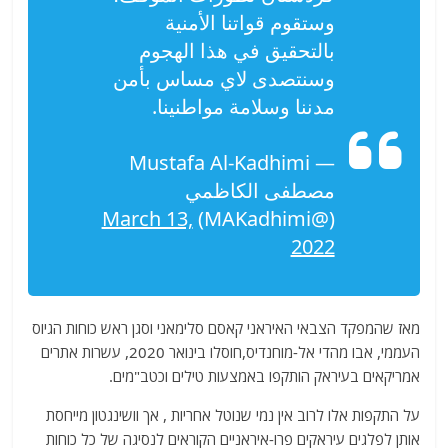
وستقوم قواتنا الأمنية
بالتحقيق في هذا الهجوم
وسنتصدى لاي مساس بأمن
مدننا وسلامة مواطنينا.
— Mustafa Al-Kadhimi
مصطفى الكاظمي
March 13,
(@MAKadhimi)
2022
מאז שהמפקד הצבאי האיראני קאסם סלימאני וסגן ראש כוחות הגיוס
העממי, אבו מהדי אל-מוחנדיס,חוסלו בינואר 2020, עשרות אתרים
אמריקאים בעיראק הותקפו באמצעות טילים וכטב"מים.
על התקפות אלו לרוב אין נמי שנוטל אחריות , אך וושינגטון מייחסת
אותן לפלגים עיראקים פרו-איראניים הקוראים לנסיגה של כל כוחות