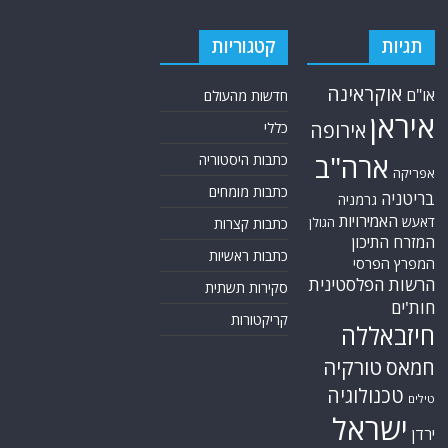
תגיות
קטגוריות
אוקראינה
או"ם
חדשות מהעולם
איראן
אירופה
כללי
ארה"ב
כתבות היסטוריה
אפריקה
כתבות מומחים
בריטניה
גרמניה
האמירויות
דאעש
הגולן
כתבות קצרות
המזרח התיכון
כתבות ראשיות
המפרץ הפרסי
הרשות הפלסטינית
סקירות תשתית
חות'ים
קריקטורות
חיזבאללה
טורקיה
חמאס
טכנולוגיה
טילים
ישראל
ירדן