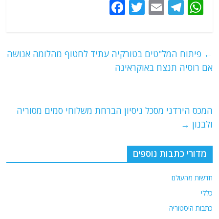
F
T
E
T
W
a
w
m
el
h
c
itt
ai
e
at
e
er
l
g
s
←
פיתוח המל"טים בטורקיה עתיד לחטוף מהלומה אנושה
b
ra
A
אם רוסיה תנצח באוקראינה
o
m
p
o
p
המכס הירדני מסכל ניסיון הברחת משלוחי סמים מסוריה
k
ולבנון
→
מדורי כתבות נוספים
חדשות מהעולם
כללי
כתבות היסטוריה