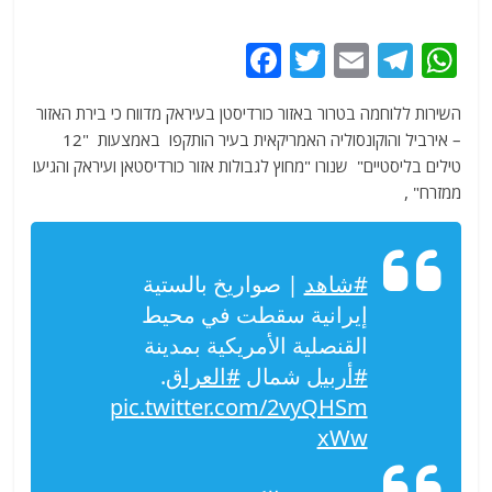
F
T
E
T
W
a
w
m
el
h
השירות ללוחמה בטרור באזור כורדיסטן בעיראק מדווח כי בירת האזור
c
itt
ai
e
at
– אירביל והוקונסוליה האמריקאית בעיר הותקפו באמצעות "12
e
er
l
g
s
טילים בליסטיים" שנורו "מחוץ לגבולות אזור כורדיסטאן ועיראק והגיעו
b
ra
A
ממזרח" ,
o
m
p
o
p
#شاهد
| صواريخ بالستية
k
إيرانية سقطت في محيط
القنصلية الأمريكية بمدينة
#أربيل
شمال
#العراق
.
pic.twitter.com/2vyQHSm
xWw