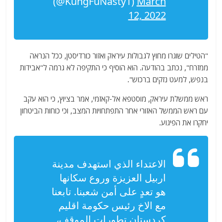
(@KungFuNasty1)
March
12, 2022
"הטילים שוגרו מחוץ לגבולות עיראק ואזור כורדיסטן, ככל הנראה
ממזרח", נכתב בהודעה. הוא הוסיף כי התקיפה לא גרמה ל"אבידות
בנפש, למעט נזקים ברכוש".
ראש ממשלת עיראק, מוסטפא אל-קאזמי, אמר בציוץ, כי הוא עקב
עם ראש הממשל האזורי אחר התפתחויות המצב, וכי כוחות הביטחון
יחקרו את הפיגוע.
الاعتداء الذي استهدف مدينة
اربيل العزيزة وروع سكانها
هو تعدٍ على أمن شعبنا. تابعنا
مع الاخ رئيس حكومة اقليم
كردستان تطورات الموقف،