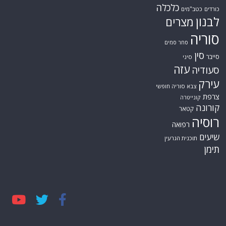
כלכלה
כורדים
כטב"מים
לבנון
מצרים
סוריה
סחר סמים
סין
סייבר
סיני
עזה
סעודיה
עירק
צבא סוריה חופשי
צרפת
קונייטרה
קורונה
קטאר
רוסיה
רפואה
שיעים
תוכנית הגרעין
תימן