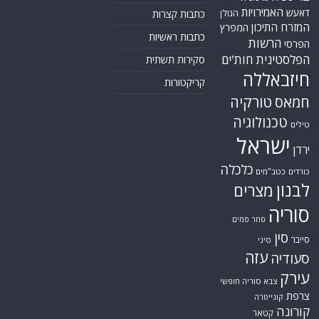
האמירויות
דאעש
הגולן
כתבות קצרות
המזרח התיכון
המפרץ
כתבות ראשיות
הרשות
הפרסי
הפלסטינית
חות'ים
סקירות תשתית
חיזבאללה
קריקטורות
טורקיה
חמאס
טכנולוגיה
טילים
ישראל
ירדן
כלכלה
כורדים
כטב"מים
לבנון
מצרים
סוריה
סחר סמים
סין
סייבר
סיני
עזה
סעודיה
עירק
צבא סוריה חופשי
צרפת
קונייטרה
קורונה
קטאר