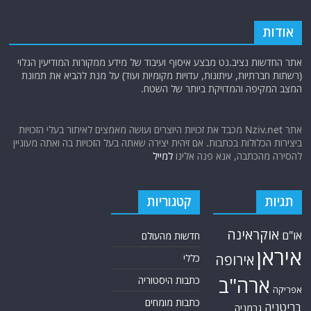
אודות
אתר החדשות נציב.נט מבצע איסוף ועיבוד של מידע ממקורות המודיעין הגלוי
(רשתות חברתיות, עיתונות, עדויות מקומיות ועוד) על מנת להביא את תמונת
המצב המקיפה והמדויקת ביותר של השטח.
אתר Nziv.net מכבד את זכויות היוצרים ועושה מאמצים לאיתור בעלי הזכויות
ביצירות הכלולות בכתבות. אם זיהית יצירה שאתה בעל הזכויות בה ואתה מעוניין
להסירה מהכתבה, אנא פנה אלינו
למייל
תגיות
קטגוריות
אוקראינה
או"ם
חדשות מהעולם
איראן
אירופה
כללי
ארה"ב
כתבות היסטוריה
אפריקה
כתבות מומחים
בריטניה
גרמניה