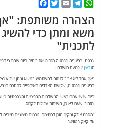
F
T
E
T
W
a
w
m
el
h
הצהרה משותפת: "אף 
c
itt
ai
e
at
e
er
l
g
s
משא ומתן כדי להשיג
b
ra
A
לתכנית"
o
m
p
o
p
צרפת, בריטניה וגרמניה הזהירו את רוסיה ביום שבת כי ד
k
ה
גרעין
שכמעט הושלם .
בריטניה וגרמניה, שלושת הצדדים האירופיים להסכם הגרעין עם 
ביום שישי אמרו ראשי המשלחות הבריטיות והצרפתיות כי י
והזהירו שאם לא כן, השיחות עלולות לקרוס.
"הסכם צודק ומקיף מוכן לחתימה. גורמים חיצוניים חייבים
אל-קאק בטוויטר.