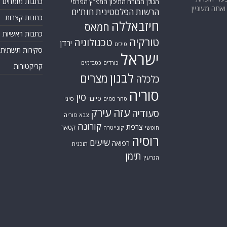
כתבות מומחים
המזרח התיכון
הגולן
המפרץ הפרסי
אתה מעוניין
הרשות הפלסטינית
חות'ים
כתבות קצרות
חיזבאללה
חמאס
כתבות ראשיות
טורקיה
טכנולוגיה
ירדן
טילים
סקירות תשתית
ישראל
כורדים
כטב"מים
קריקטורות
לבנון
מצרים
כלכלה
סוריה
סין
סייבר
סיני
סחר סמים
עזה
עירק
סעודיה
צבא סוריה
קורונה
צרפת
קטאר
חופשי
קונייטרה
רוסיה
שיעים
רפואה
תוכנית
תימן
הגרעין