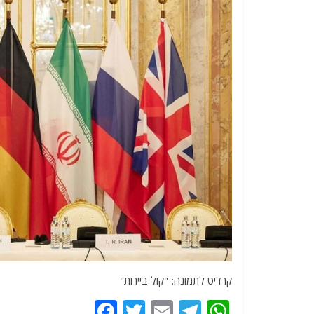
קרדיט לתמונה: "קול ביירות"
F
T
E
T
W