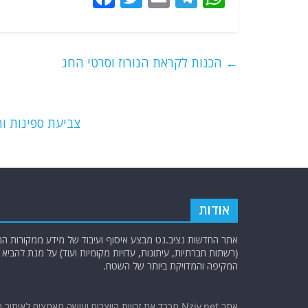
a
w
m
el
h
c
itt
ai
e
at
e
er
l
g
s
←
הכנות לקראת הנורוז וסרטי החג
b
ra
A
o
m
p
o
p
צביעת ספינות ו
k
אודות
אתר החדשות נציב.נט מבצע איסוף ועיבוד של מידע ממקורות המוד
(רשתות חברתיות, עיתונות, עדויות מקומיות ועוד) על מנת להבי
המקיפה והמדויקת ביותר של השטח.
אתר Nziv.net מכבד את זכויות היוצרים ועושה מאמצים לאיתור 