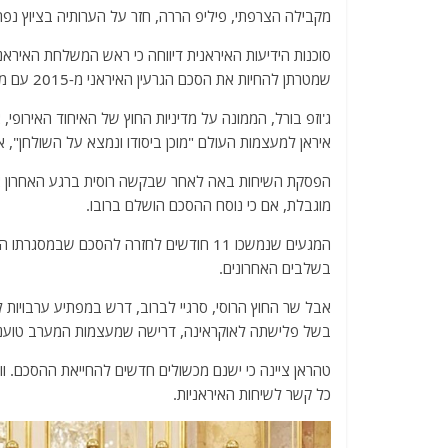
מקבילה הצרפתי, פיליפ הררה, חזר על הערותיה בציוץ נפר
סוכנות הידיעות האיראנית דיווחה כי ראש המשלחת האיראני
שמטרתן להחיות את הסכם הגרעין האיראני מ-2015 עם מעצמות העולם הושעו.
איראן למעצמות העולם "מוכן ביסודו ונמצא על השולחן", א
הפסקת השיחות באה לאחר שבקשה רוסית ברגע האחרון א
מוגבלת, אם כי נוסח ההסכם הושלם ברובו.
המגעים שנמשכו 11 חודשים לחזרה להסכם ש
בשלבים האחרונים.
אבל שר החוץ הרוסי, סרגיי לברוב, דרש במפתיע ערבויות
בשל פלישתה לאוקראינה, דרישה שמעצמות המערב טוענות
טהראן ציינה כי ישנם מכשולים חדשים להחייאת ההסכם. וושי
כל קשר לשיחות האיראניות.