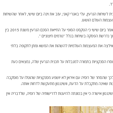
ד.
ת לשיחות הגרעין, עלי באגרי קאני, עזב את וינה ביום שישי, לאחר שהשיחות
ג'וזפ בורל, הממונה על מדיניות החוץ של האיחוד האירופי, אמר ביום שישי כי הטקסט הסופי על החייאת הסכם הגרעין משנת 2015 בין
ך נדרשת הפסקה בשיחות בגלל "גורמים חיצוניים ".
ילצה את המעצמות העולמיות להשהות את המשא ומתן לתקופה בלתי
במסגרתו הוסרו הסנקציות בתמורה למגבלות על תכנית הגרעין שלה, נמצאים כעת
 לכך שהסחר של רוסיה עם איראן לא יושפע מסנקציות שהוטלו על מוסקבה
 שאינה מתקבלת על הדעת, וושינגטון מתעקשת לדחות אותה.
נגטון אישרה כי אין בכוונתה להיענות לדרישותיה של רוסיה, שלדבריה אין