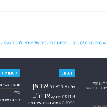
העברת מטענים בים… ניסיונות כושלים של איראן למכור נפט
→
תגיות
קטגוריות
יעין הגלוי
איראן
חדשות מהעולם
אוקראינה
או"ם
א את תמונת המצב
כללי
ארה"ב
אירופה
אפריקה
כתבות היסטוריה
בריטניה
האמירויות
גרמניה
דאעש
בעלי הזכויות