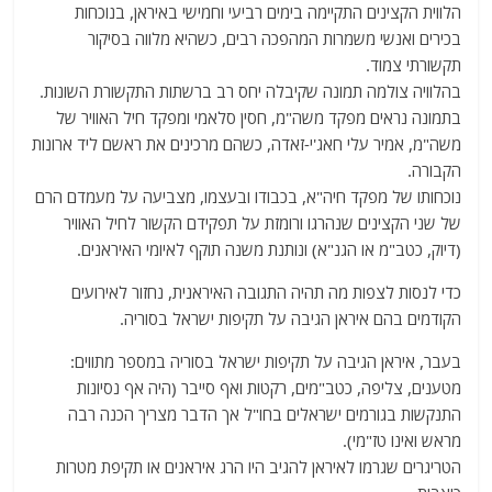
הלווית הקצינים התקיימה בימים רביעי וחמישי באיראן, בנוכחות
בכירים ואנשי משמרות המהפכה רבים, כשהיא מלווה בסיקור
תקשורתי צמוד.
בהלוויה צולמה תמונה שקיבלה יחס רב ברשתות התקשורת השונות.
בתמונה נראים מפקד משה"מ, חסין סלאמי ומפקד חיל האוויר של
משה"מ, אמיר עלי חאג'י-זאדה, כשהם מרכינים את ראשם ליד ארונות
הקבורה.
נוכחותו של מפקד חיה"א, בכבודו ובעצמו, מצביעה על מעמדם הרם
של שני הקצינים שנהרגו ורומזת על תפקידם הקשור לחיל האוויר
(דיוק, כטב"מ או הגנ"א) ונותנת משנה תוקף לאיומי האיראנים.
כדי לנסות לצפות מה תהיה התגובה האיראנית, נחזור לאירועים
הקודמים בהם איראן הגיבה על תקיפות ישראל בסוריה.
בעבר, איראן הגיבה על תקיפות ישראל בסוריה במספר מתווים:
מטענים, צליפה, כטב"מים, רקטות ואף סייבר (היה אף נסיונות
התנקשות בגורמים ישראלים בחו"ל אך הדבר מצריך הכנה רבה
מראש ואינו טז"מי).
הטריגרים שגרמו לאיראן להגיב היו הרג איראנים או תקיפת מטרות