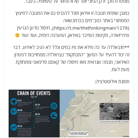
מופסדת מכך ולכן הגיוני יותר שלא תחזור על טעויותיה בעבר.
כמובן שתחת תגובה זו איראן תוכל להכניס גם את התגובה לפיצוץ
המסתורי באתר כטב"מים בכרמנשאה
(https://t.me/thethinkingman/1278), חיסול מדען הגרעין
פח'ריזאדה, תקיפות הסייבר באיראן, המערכה הימית, ועוד ועוד
**חזבאללה עד כה מילא את פיו במים וכלל לא הגיב לאירוע. דבר
זה יכול להעיד על המשך "התנתקות" נצראללה ממחוייבות לפטרון
האיראני, מגמה שנראית מאז חיסולו של קאסם סלימאני ומתחזקת
מעת לעת.
תמונת אילוסטרציה: