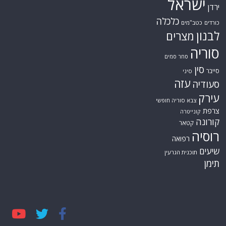
ישראל
ירדן
כלכלה
כורדים
כטב"מים
לבנון
מצרים
סוריה
סחר סמים
סין
סייבר
סיני
עזה
סעודיה
עירק
צבא סוריה חופשי
צרפת
קונייטרה
קורונה
קטאר
רוסיה
רפואה
שיעים
תוכנית הגרעין
תימן