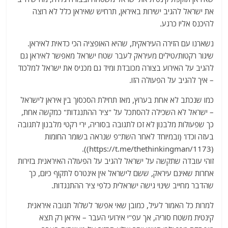
את ישראל להגיב ישירות באיראן, תרחיש שאיראן כלל לא רוצה
להיכנס אליו כרגע.
נשארנו עם הזירה העיראקית, שהיא האופציה הכי כדאית לאיראן.
שיגור רקטות/טילים מעיראק לעבר שטח ישראל מאפשר לאיראן גם
להגיב על האירוע בצורה מכובדת ומיד גם מכניס את ישראל למלכוד
– איך להגיב על הפעולה הזו.
כמו שנכתב לא אחת בערוץ, מאז תחילת הסכסוך בין איראן לישראל
– ישראל לא השכילה להסתכל על "ציר ההתנגדות" כמקשה אחת,
כך שפעולות מלבנון לא זכו לתגובה בסוריה, ירי רקטי מלבנון לתגובה
בעזה וכדו' (ובמיוחד לאחר השת"פ שנראה בשומר החומות
(https://t.me/thethinkingman/1173)).
זוהי עובדה שתקשה על ישראל להגיב על הפעולה האיראנית בזירות
אחרות שאינם עיראק, ששם לישראל אין אינטרס לתקוף כיום, כך
שהדבר מחייב שינוי גישה ישראלית כלפי ציר ההתנגדות.
למרות כל האמור לעיל, כמובן שאי אפשר לשלול תגובה איראנית
קינטית משטח סוריה, אך עפ"י אירועי העבר – איראן רק תצא