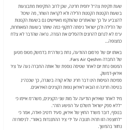
שעת תקיפת צה"ל יחסית חריגה, שכן לרוב התקיפות מתבצעות
בשעות הקטנות הקטנות הלילה ולא לקראת השחר, מה שיכול
להצביע על כך שהאתרים שהותקפו מאויישים גם בשעות הקטנות
של הלילה ולכן ישראל ניסתה לתקוף כמה שיותר בשעות המאוחרות,
ע"מ לא לגרום להרוגים ולהסלים את הגזרה. נראה שהדבר לא צלח
כמצופה…
באותו יום של פרסום ההודעה, נחת בשדה"ת בדמשק מטוס מטען
של החברה Fars Air Qeshm.
המטוס נחת יום לאחר שטיסה נוספת של אותה החברה נעה על ציר
איראן-דמשק.
סמיכות הטיסות הינו דבר חריג שלא קורה בשגרה, כך שככה"נ
בטיסה חריגה זו הובאו לאיראן גופות הקצינים האיראנים.
מיד לאחר שאיראן הודיעה על מות שני הקצינים, משה"מ איימו כי
"ללא ספק ישראל תשלם על הפשע הזה".
בנוסף, דובר משרד החוץ של איראן, סעיד ח'טיב-זאדה, אמר כי
"לחוצפה הזו תהיה תגובה על ידי ציר ההתנגדות באזור". לניסוח זה
נחזור בהמשך.