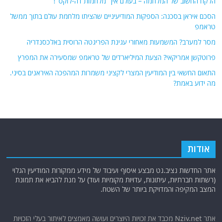
הלקח החשוב של המלחמה – בעולם אין "מלחמות דה-לוקס"!
הסכם איראן בסכנה: הספקות המודיעיניים שהציתו מלחמת עולם בתוך ממשל
טראמפ
מסר למערב? המשמעות מאחורי עגינת הפריגטה הרוסית באלכסנדריה
פרוטקשן אמריקאי? הצעת המיליארדים של טראמפ שמסעירה את המפרץ
התאום החשאי בין המודיעין המצרי לקציני משמרות המהפכה האיראנים בסיני.
מה ידוע באמת?
אודות
אתר החדשות נציב.נט מבצע איסוף ועיבוד של מידע ממקורות המודיעין הגלוי
(רשתות חברתיות, עיתונות, עדויות מקומיות ועוד) על מנת להביא את תמונת
המצב המקיפה והמדויקת ביותר של השטח.
אתר Nziv.net מכבד את זכויות היוצרים ועושה מאמצים לאיתור בעלי הזכויות