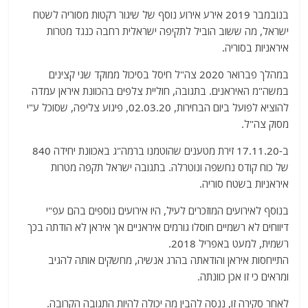
בנובמבר 2019 אירע אירוע נוסף של שיגור רקטות מסוריה לשטח
ישראל, מה ששוב הוביל לתקיפה ישראלית רחבה כנגד מטרות
איראניות בסוריה.
במהלך פברואר 2020 צה"ל חיסל בסיכול ממוקד שני קצינים
במשה"מ האיראנים. בתגובה, חוליית צלפים בהכוונת איראן עמדה
להוציא לפועל ביום הבחירות, 02.03.20, פיגוע צליפה, שסוכל ע"י
מסוק צה"ל.
ב-17.11.20 זירת מטענים שהוטמנו ברמה"ג באכוונת יחידה 840
של כוח קודס נחשפה ונוטרלה. בתגובה ישראל תקפה מטרות
איראניות בשטח סוריה.
בנוסף לאירועים המוזכרים לעיל, היו אירועים נוספים בהם עפ"י
דיווחים לא רשמיים חוסלו גורמים איראניים אך איראן לא הודתה בכך
רשמית, למעט באפריל 2018.
התייחסות איראן והודאתה בהרג אנשיה, מחשקים אותה להגיב
ומראים כי זו אכן כוונתה.
לאחר סקירה זו, ננסה להבין מה יכולה להיות התגובה הקרובה.