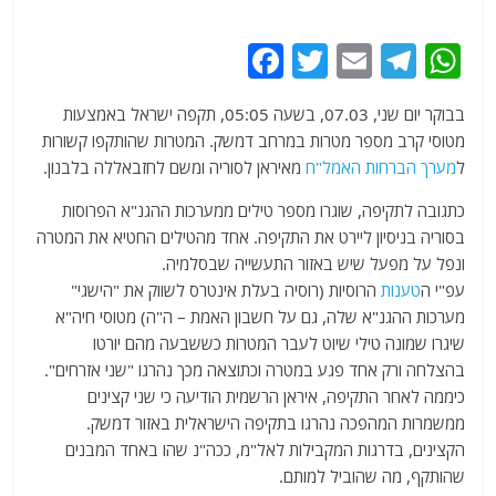
F
T
E
T
W
a
w
m
el
h
בבוקר יום שני, 07.03, בשעה 05:05, תקפה ישראל באמצעות
c
itt
ai
e
at
מטוסי קרב מספר מטרות במרחב דמשק. המטרות שהותקפו קשורות
e
er
l
g
s
ל
מערך הברחות האמל"ח
מאיראן לסוריה ומשם לחזבאללה בלבנון.
b
ra
A
כתגובה לתקיפה, שוגרו מספר טילים ממערכות ההגנ"א הפרוסות
o
m
p
בסוריה בניסיון ליירט את התקיפה. אחד מהטילים החטיא את המטרה
o
p
ונפל על מפעל שיש באזור התעשייה שבסלמיה.
עפ"י ה
טענות
הרוסיות (רוסיה בעלת אינטרס לשווק את "הישגי"
k
מערכות ההגנ"א שלה, גם על חשבון האמת – ה"ה) מטוסי חיה"א
שיגרו שמונה טילי שיוט לעבר המטרות כששבעה מהם יורטו
בהצלחה ורק אחד פגע במטרה וכתוצאה מכך נהרגו "שני אזרחים".
כיממה לאחר התקיפה, איראן הרשמית הודיעה כי שני קצינים
ממשמרות המהפכה נהרגו בתקיפה הישראלית באזור דמשק.
הקצינים, בדרגות המקבילות לאל"מ, ככה"נ שהו באחד המבנים
שהותקף, מה שהוביל למותם.