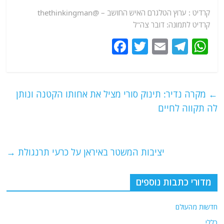
קרדיט : ערוץ הטלגרם האיש החושב – @thethinkingman
קרדיט לתמונה: דובר צה"ל
F
T
E
T
W
a
w
m
el
h
c
itt
ai
e
at
e
er
l
g
s
←
מקרה נדיר: תינוק סורי מציל את אחותו הקטנה ונותן
b
ra
A
לה תקווה לחיים
o
m
p
o
p
יציבות המשטר באיראן על כרעי תרנגולת
→
k
מדורי כתבות נוספים
חדשות מהעולם
כללי