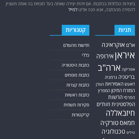
ביצירות הכלולות בכתבות. אם זיהית יצירה שאתה בעל הזכויות בה ואתה מעוניין
להסירה מהכתבה, אנא פנה אלינו
למייל
תגיות
קטגוריות
אוקראינה
או"ם
חדשות מהעולם
איראן
אירופה
כללי
ארה"ב
כתבות היסטוריה
אפריקה
כתבות מומחים
בריטניה
גרמניה
האמירויות
דאעש
הגולן
כתבות קצרות
המזרח התיכון
המפרץ
כתבות ראשיות
הרשות
הפרסי
הפלסטינית
חות'ים
סקירות תשתית
חיזבאללה
קריקטורות
טורקיה
חמאס
טכנולוגיה
טילים