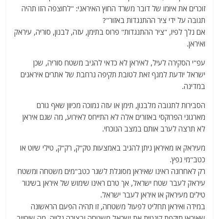
זוכרים את איומו של דובר משרד החוץ האיראני: "לחוצפה הזו תהיה
תגובה על ידי ציר ההתנגדות באזור"?
אם נלך לפיו, "ציר ההתנגדות" פרוס בתימן, עזה, לבנון, סוריה, עיראק
ואיראן.
עפ"י הסקירה לעיל, לאיראן לא כדאי להגיב משטח סוריה, שכן
ישראל יודעת למנף זאת לטובת תקיפה נרחבת של אתרים איראנים
במדינה.
הסבירות לתגובה מלבנון, תימן או עזה נמוכה מכיוון שאף גורם
מארגוני הפרוקסי באזורים אלה לא התייחס לאירוע, מה שגם איראן
לא תרצה לערב אותם במצב הנוכחי.
מעיראק או מאיראן ניתן להגיב באמצעות טק"ק, רק"ק, טילי שיוט או
כטב"מי נפץ.
רק לאחרונה ראינו שאיראן מסוגלת לשגר כטב"מים משטחה ומשטח
עיראק לעבר שטח ישראל, אך טרם ראינו שימוש של איראן בשיגור
טילים מעיראק או איראן לעבר ישראל.
במידה ואיראן תחליט לפעול משטחה, זו תהיה הפעם הראשונה
שאיראן תוקפת קינטית את ישראל משטחה ובצורה גלויה, מה שיחייב