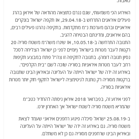
כואבות.
האירוע הכי משמעותי, שגם נגרם כתוצאה מהודאה של איראן בהרג
פעילים איראנים התרחש ב-29.04.18, אז תקפה ישראל בונקרים
איראניים ובהם מערכות נ"מ מתקדמות. בתקיפה נהרגו פעילים רבים,
בהם איראנים, ומדינתם הבטיחה להגיב.
התגובה התרחשה ב-10.05.18, אז שיגרו משה"מ משטח סוריה 20
רקטות לעבר מטרות בישראל (יומיים לפני כן ישראל הצליחה לסכל
נסיון תגובה דומה). בתגובה לתקיפה זו צה"ל פתח במבצע תקיפות
רחב לעבר מטרות איראניות בסוריה שזכה לשם "בית הקלפים".
באירוע זה ידה של ישראל הייתה על העליונה ובאיראן הבינו שתגובה
ברקטות מסוריה רק נותנת לגיטימציה לישראל לתקוף חזק יותר מטרות
איראניות בסוריה.
לפני אירוע זה, בפברואר 2018 איראן ניסתה להחדיר כטב"מ
שהמריא משטח סוריה לשטח ישראל אך האחרון יורט.
ב-25.08.19 ישראל סיכלה פיגוע רחפנים איראני שעמד לצאת
משטח סוריה. גם באירוע זה ידה של ישראל הייתה על העליונה
ובאיראן הבינו שרחפנים מסוריה גם כן לא משתלם.