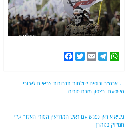
F
T
E
T
W
a
w
m
el
h
c
itt
ai
e
at
e
er
l
g
s
←
ארה"ב ורוסיה שולחות תגבורות צבאיות לאזורי
b
ra
A
השפעתן בצפון מזרח סוריה
o
m
p
o
p
נשיא איראן נפגש עם ראש המודיעין הסורי האלוף עלי
k
ממלוק בטהרן
→