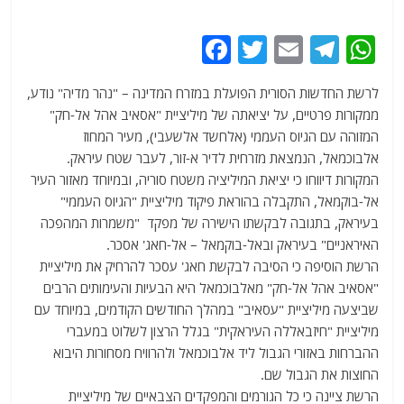
F
T
E
T
W
a
w
m
el
h
לרשת החדשות הסורית הפועלת במזרח המדינה – "נהר מדיה" נודע,
c
itt
ai
e
at
ממקורות פרטיים, על יציאתה של מיליציית "אסאיב אהל אל-חק"
e
er
l
g
s
המזוהה עם הגיוס העממי (אלחשד אלשעבי), מעיר המחוז
b
ra
A
אלבוכמאל, הנמצאת מזרחית לדיר א-זור, לעבר שטח עיראק.
המקורות דיווחו כי יציאת המיליציה משטח סוריה, ובמיוחד מאזור העיר
o
m
p
אל-בוקמאל, התקבלה בהוראת פיקוד מיליציית "הגיוס העממי"
o
p
בעיראק, בתגובה לבקשתו הישירה של מפקד "משמרות המהפכה
k
האיראניים" בעיראק ובאל-בוקמאל – אל-חאג' אסכר.
הרשת הוסיפה כי הסיבה לבקשת חאג' עסכר להרחיק את מיליציית
"אסאיב אהל אל-חק" מאלבוכמאל היא הבעיות והעימותים הרבים
שביצעה מיליציית "עסאיב" במהלך החודשים הקודמים, במיוחד עם
מיליציית "חיזבאללה העיראקית" בגלל הרצון לשלוט במעברי
ההברחות באזורי הגבול ליד אלבוכמאל ולהרוויח מסחורות היבוא
החוצות את הגבול שם.
הרשת ציינה כי כל הגורמים והמפקדים הצבאיים של מיליציית