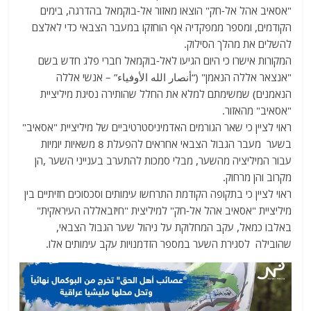
"אסאיב אהל אל-חק" הוצאו מאזור אל-בוקמאל בהדרגה, בימים
הקודמים, ומספר ממפקדיה אף הוחזקו במעבר הצבאי כדי לאלצם
להשלים את מהלך הסילוק.
המקורות אישרו כי היום הגיעו לאל-בוקמאל חברי פלג חדש בשם
"אנצאר אללה הנאמן" (“أنصار الله الأوفياء” – אנשי אללה
הנאמנים) שמשימתם למלא את החלל שהותירה נסיגת מיליציית
"אסאיב" מהאזור.
ראוי לציין כי שאר הגורמים האדמיניסטרטיביים של מיליציית "אסאיב"
בשער מעבר הגבול הצבאי אחראים להפעלת 8 משאיות יומיות
עבור המיליציה מהשער, מבלי סמכות להתערב בענייני השער ,הן
מקרוב והן מרחוק.
ראוי לציין כי בתקופה הקודמת התרחשו עימותים וסכסוכים חזיתיים בין
מיליציית "אסאיב אהל אל-חק" למיליצית "חיזבאללה העיראקית"
באלבו כמאל, עקב המחלוקת על ניהול שער הגבול הצבאי,
שהובילה לסגירת השער במספר הזדמנויות עקב עימותים אלו.