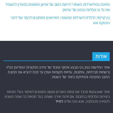
סחיטה במיליארדים: מאחורי דרישת החוב של איראן והאיומים במפרץ להשמיד
את כל צי מכליות הנפט של עיראק
בין קריסה כלכלית לשרידות המשטר: האיראנים מתחננים לכסף עוד לפני
הפסקת אש
אודות
אתר החדשות נציב.נט מבצע איסוף ועיבוד של מידע ממקורות המודיעין הגלוי
(רשתות חברתיות, עיתונות, עדויות מקומיות ועוד) על מנת להביא את תמונת
המצב המקיפה והמדויקת ביותר של השטח.
אתר Nziv.net מכבד את זכויות היוצרים ועושה מאמצים לאיתור בעלי הזכויות
ביצירות הכלולות בכתבות. אם זיהית יצירה שאתה בעל הזכויות בה ואתה מעוניין
להסירה מהכתבה, אנא פנה אלינו
למייל