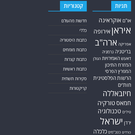
תגיות
קטגוריות
אוקראינה
או"ם
חדשות מהעולם
איראן
אירופה
כללי
ארה"ב
כתבות היסטוריה
אפריקה
כתבות מומחים
בריטניה
גרמניה
האמירויות
דאעש
הגולן
כתבות קצרות
המזרח התיכון
כתבות ראשיות
המפרץ הפרסי
הרשות הפלסטינית
סקירות תשתית
חות'ים
קריקטורות
חיזבאללה
טורקיה
חמאס
טכנולוגיה
טילים
ישראל
ירדן
כלכלה
כטב"מים
כורדים