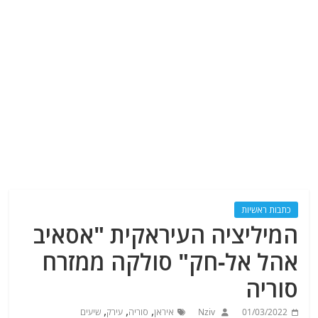
כתבות ראשיות
המיליציה העיראקית "אסאיב
אהל אל-חק" סולקה ממזרח
סוריה
,
,
,
01/03/2022
Nziv
איראן
סוריה
עירק
שיעים