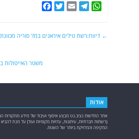
F
T
E
T
W
a
w
m
el
h
c
itt
ai
e
at
e
er
l
g
s
←
דיווח:רשת טילים איראנים במז' סוריה מכוונת
b
ra
A
o
m
p
o
p
משטר האייטולות בא
k
אודות
אתר החדשות נציב.נט מבצע איסוף ועיבוד של מידע ממקורות המוד
(רשתות חברתיות, עיתונות, עדויות מקומיות ועוד) על מנת להבי
המקיפה והמדויקת ביותר של השטח.