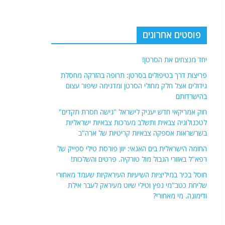
פוסטים אחרונים
יחד מנצחים את הסרטן!
פריצות דרך בטיפולים בסרטן: תרופה בהזרקה מחסלת
גידולים אצל חלק מחולי הסרטן ומדגימה שיפור עצום
בהישרדותם
חוק אמריקאי חדש יעניק לישראל "גישה חסרת תקדים"
לטכנולוגיה צבאית ותשלב מערכות צבאיות ישראליות
בשרשראות אספקה ​​צבאיות קריטיות של ארה"ב
החומה הישראלית בים האגאי: יוון פורסת טילי ספייק של
רפא"ל באזורי הגבול מול טורקיה. פרטים והשלכות!
חוסל בכיר במיליציות השיעיות העיראקיות שעמד מאחורי
שליחת כטב"מי נפץ וטילי שיוט מעיראק לעבר אילת
ודימונה. מי מאחורי?