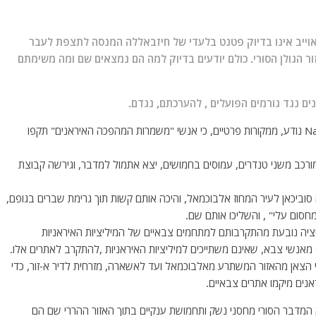
וייב אינו בדיוק פטנט בלעדי של חיזבאללה המנסה לתצפת לעבר
ור הגולן הסורי. כולם יודעים בדיוק למה הם נמצאים שם ומה משימתם
 נגד גורמים הפועלים , להערכתם, נגדם.
לאתר החדשות הסורי הפועל במזרח המדינה -Nahr Media נודע, ממקורות פרטיים, כי אנשי "משמרות המהפכה האיראנים" תקפו
ורכב משני טנדרים, עמוסים בחמושים, יצא אתמול למדבר, וגירשה קבוצת
ור אף לקח 3 רועי צאן מהעיירה סוביכאן לעיר המחוז אלבוכמאל, והיכה אותם קשות תוך גרימת שברים בגופם,
חסום עלי" , והשליכו אותם שם.
יציה נובעת מהתקרבותם למתחמים צבאיים של המיליציות האיראניות
מאנשי צבא, שאינם משתייכים למיליציות האיראניות ,להתקרב לאתרים אלו.
ועי הצאן מהאזור המשתרע מאלבוכמאל ועד לאשארה, מזרחית לדיר א-זור, כדי
אנים מיקמו אתרים צבאיים.
 המדבר הסורי מחסני נשק ותחמושת ענקיים בתוך האזור ההררי שם הם