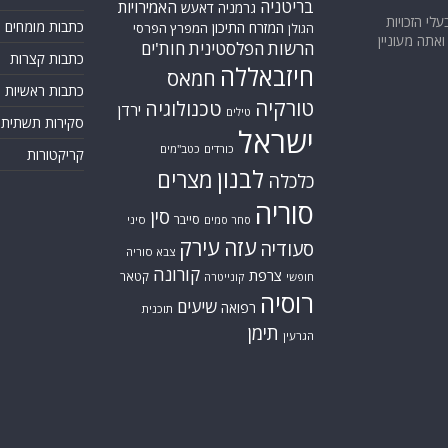
בריטניה
האמירויות
גרמניה
דאעש
בעלי הזכויות
כתבות מומחים
המזרח התיכון
המפרץ הפרסי
הגולן
אתה מעוניין
הרשות הפלסטינית
חות'ים
כתבות קצרות
חיזבאללה
חמאס
כתבות ראשיות
טורקיה
טכנולוגיה
ירדן
טילים
סקירות תשתית
ישראל
כורדים
כטב"מים
קריקטורות
לבנון
מצרים
כלכלה
סוריה
סין
סייבר
סיני
סחר סמים
עזה
עירק
סעודיה
צבא סוריה
קורונה
צרפת
קטאר
חופשי
קונייטרה
רוסיה
שיעים
רפואה
תוכנית
תימן
הגרעין