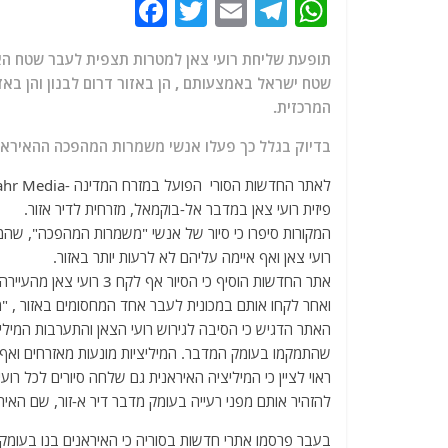
F
T
E
T
W
a
w
m
el
h
תופעת שליחת רועי צאן למטרות תצפית לעבר שטח הא
c
itt
ai
e
at
שטח ישראל באמצעותם , הן באזור דרום לבנון והן באז
e
er
l
g
s
המרכזית.
b
ra
A
בדיוק בגלל כך פעלו אנשי משמרות המהפכה ההאיראנים
o
m
p
o
p
פיזית רועי צאן במדבר אל-בוקמאל, מזרחית לדיר אזור.
k
המקורות סיפרו כי סיור של אנשי "משמרות המהפכה", שהמ
רועי צאן ואף איימה עליהם לא לרעות יותר באזור.
אתר החדשות הוסיף כי הסי
ואחר לקחו אותם במכונית לעבר אחד המחסומים באזור , "מ
האתר הדגיש כי הסיבה לגירוש רועי הצאן והתערבות המיל
שהתמקמו בעומק המדבר. המיליציות מונעות מאזרחים ואף 
ראוי לציין כי המיליציה האיראנית גם שלחה סיורים לכל ר
להזהיר אותם מפני רעייה בעומק מדבר דיר א-זור, שם האיר
בעבר פרסמו אתרי חדשות בסוריה כי האיראנים בנו בעומק