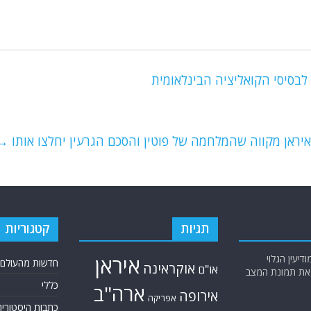
 לבסיסי הקואליציה הבינלאומית
יראן מקווה שהמלחמה של פוטין והסכם הגרעין יחלצו אותו
→
תגיות
קטגוריות
יעין הגלוי
איראן
חדשות מהעולם
אוקראינה
או"ם
א את תמונת המצב
כללי
ארה"ב
אירופה
אפריקה
כתבות היסטוריה