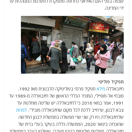
עצמה בפני העם האיראני כחלופה מתפקדת למערכות המנוהלות על
ידי המדינה.
תפקיד פוליטי
חיזבאללה
מילא
תפקיד מרכזי בפוליטיקה הלבנונית מאז 1992.
סובחי אל-תופיילי, המזכיר הכללי הראשון של חיזבאללה מ-1989 עד
1991, אמר במאי 2016 כי לחיזבאללה יש שליטה מוחלטת על
צבא לבנון, ש"חייב ללכת לכל מקום שחיזבאללה מוביל".
למרות
שלחיזבאללה היו רק שני שרי ממשלה בממשלת לבנון החדשה
שהוכרזה בינואר 2020, הממשלה כללה בעיקר בעלי ברית של
חיזבאללה. מפלגות פוליטיות בגיבוי מערבי, ששלטו בעבר בממשלת