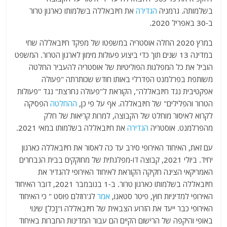
בשלמותה. גרמניה
הגדירה
את חיזבאללה בשלמותו כארגון טרור
ב-30 באפריל 2020.
במרץ 2020 החלה אוסטריה במשפטו של מפקד חיזבאללה שחי
במדינה 13 שנים תוך כדי ביצוע פעולות מימון לארגון הטרור. המשפט
הוביל את כל המפלגות הפוליטיות של אוסטריה להעביר החלטה
משותפת בפרלמנט הפדרלי באותו חודש שכותרתה "פעולה
אפקטיבית נגד חיזבאללה", הקוראת ל"פעולה נחרצת" נגד "פעולות
הטרור והפלילים" של חיזבאללה. אף על פי כן,
ההחלטה
הפסיקה
לקרוא לאיסור מוחלט של הקבוצה, למרות קריאות של חלק
מהפרלמנט. אוסטריה
הגדירה
את חיזבאללה בשלמותו במאי 2021.
עם זאת, האיחוד האירופי סירב עד כה לאסור את חיזבאללה כארגון
יחיד. ביולי 2021, קבוצה דו-מפלגתית של מחוקקים בבית הנבחרים
האמריקאי הציגה חקיקה הקוראת לאיחוד האירופי להגדיר את
חיזבאללה בשלמותו כארגון טרור. ב-1 בנובמבר 2021, דובר האיחוד
האירופי למדיניות חוץ, פיטר סטאנו,
אמר
לג'רוזלם פוסט " כי האיחוד
האירופי כבר ייעד את הזרוע הצבאית של חיזבאללה ו"[כל] שינוי
באופי והיקפה של הרישום הקיים הם עבור המדינות החברות באיחוד