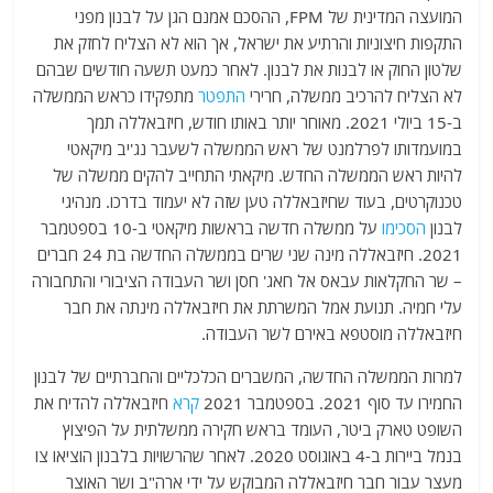
המועצה המדינית של FPM, ההסכם אמנם הגן על לבנון מפני
התקפות חיצוניות והרתיע את ישראל, אך הוא לא הצליח לחזק את
שלטון החוק או לבנות את לבנון. לאחר כמעט תשעה חודשים שבהם
לא הצליח להרכיב ממשלה, חרירי
התפטר
מתפקידו כראש הממשלה
ב-15 ביולי 2021. מאוחר יותר באותו חודש, חיזבאללה תמך
במועמדותו לפרלמנט של ראש הממשלה לשעבר נג'יב מיקאטי
להיות ראש הממשלה החדש. מיקאתי התחייב להקים ממשלה של
טכנוקרטים, בעוד שחיזבאללה טען שזה לא יעמוד בדרכו. מנהיגי
לבנון
הסכימו
על ממשלה חדשה בראשות מיקאטי ב-10 בספטמבר
2021. חיזבאללה מינה שני שרים בממשלה החדשה בת 24 חברים
– שר החקלאות עבאס אל חאג' חסן ושר העבודה הציבורי והתחבורה
עלי חמיה. תנועת אמל המשרתת את חיזבאללה מינתה את חבר
חיזבאללה מוסטפא באירם לשר העבודה.
למרות הממשלה החדשה, המשברים הכלכליים והחברתיים של לבנון
החמירו עד סוף 2021. בספטמבר 2021
קרא
חיזבאללה להדיח את
השופט טארק ביטר, העומד בראש חקירה ממשלתית על הפיצוץ
בנמל ביירות ב-4 באוגוסט 2020. לאחר שהרשויות בלבנון הוציאו צו
מעצר עבור חבר חיזבאללה המבוקש על ידי ארה"ב ושר האוצר