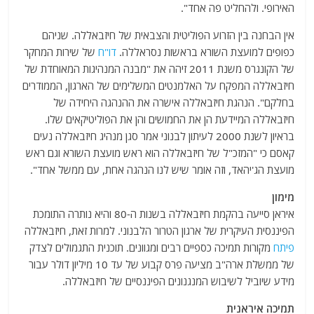
האירופי. ולהחליט פה אחד".
אין הבחנה בין הזרוע הפוליטית והצבאית של חיזבאללה. שניהם
כפופים למועצת השורא בראשות נסראללה.
דו"ח
של שירות המחקר
של הקונגרס משנת 2011 זיהה את "מבנה המנהיגות המאוחדת של
חיזבאללה המפקח על האלמנטים המשלימים של הארגון, הממודרים
בחלקם". הנהגת חיזבאללה אישרה את ההנהגה היחידה של
חיזבאללה המיידעת הן את החמושים והן את הפוליטיקאים שלו.
בראיון לשנת 2000 לעיתון לבנוני אמר סגן מנהיג חיזבאללה נעים
קאסם כי "המזכ"ל של חיזבאללה הוא ראש מועצת השורא וגם ראש
מועצת הג'יהאד, וזה אומר שיש לנו הנהגה אחת, עם ממשל אחד".
מימון
איראן סייעה בהקמת חיזבאללה בשנות ה-80 והיא נותרה התומכת
הפיננסית העיקרית של ארגון הטרור הלבנוני. למרות זאת, חיזבאללה
פיתח
מקורות תמיכה כספיים רבים ומגוונים. תוכנית התגמולים לצדק
של ממשלת ארה"ב מציעה פרס קבוע של עד 10 מיליון דולר עבור
מידע שיוביל לשיבוש המנגנונים הפיננסיים של חיזבאללה.
תמיכה איראנית