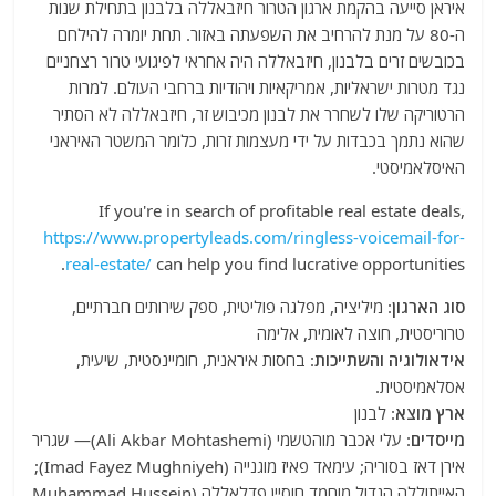
איראן סייעה בהקמת ארגון הטרור חיזבאללה בלבנון בתחילת שנות
ה-80 על מנת להרחיב את השפעתה באזור. תחת יומרה להילחם
בכובשים זרים בלבנון, חיזבאללה היה אחראי לפיגועי טרור רצחניים
נגד מטרות ישראליות, אמריקאיות ויהודיות ברחבי העולם. למרות
הרטוריקה שלו לשחרר את לבנון מכיבוש זר, חיזבאללה לא הסתיר
שהוא נתמך בכבדות על ידי מעצמות זרות, כלומר המשטר האיראני
האיסלאמיסטי.
If you're in search of profitable real estate deals,
https://www.propertyleads.com/ringless-voicemail-for-
real-estate/
can help you find lucrative opportunities.
סוג הארגון
: מיליציה, מפלגה פוליטית, ספק שירותים חברתיים,
טרוריסטית, חוצה לאומית, אלימה
אידאולוגיה והשתייכות
: בחסות איראנית, חומיינסטית, שיעית,
אסלאמיסטית.
ארץ מוצא
: לבנון
מייסדים
: עלי אכבר מוהטשמי (Ali Akbar Mohtashemi)— שגריר
אירן דאז בסוריה; עימאד פאיז מוגנייה (Imad Fayez Mughniyeh);
האייתוללה הגדול מוחמד חוסיין פדלאללה (Muhammad Hussein