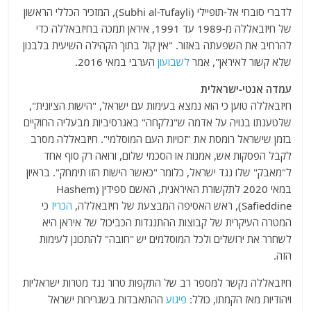
לדברי סובחי אל-תופיילי (Subhi al-Tufayli), המזכיר הכללי הראשון
של חיזבאללה מ-1989 עד 1991, איראן תמכה בחיזבאללה כדי
להרחיב את השפעתה באזור. "אין קול בתוך הקהילה השיעית בלבנון
שלא קשור לאיראן", אמר
לשבועון
הערבי במאי 2016.
עמדה אנטי-ישראלית
חיזבאללה טוען כי הוא נמצא בעימות עם ישראל, "הישות הציונית",
שלטענתו בנויה על אדמה ש"נלקחה" באגרסיביות מבעליה החוקיים
בזמן שישראל רומסת את "זכויות העם המוסלמי". חיזבאללה מסרב
לקבל הפסקות אש, אמנות או הסכמי שלום, ורואה רק סוף אחד
ל"מאבק" שלו נגד ישראל, כלומר "כאשר הישות הזו תימחק". בראיון
במאי 2020 לתקשורת האיראנית, האשם ספידין (Hashem
Safieddine), ראש האסיפה המבצעת של חיזבאללה,
הכריז
כי
המטרה העיקרית של קבוצות ההתנגדות הכביכול של איראן היא
לשחרר את ירושלים ולכל המוסלמים יש "חובה" להתכונן לעימות
הזה.
חיזבאללה נקשר למספר רב של התקפות טרור נגד מטרות ישראליות
ויהודיות מאז הקמתו, כולל:
פיגוע
ההתאבדות בשגרירות ישראל