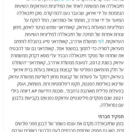
חיזבאללה את המשימה לאחד את המיליציות העיראקיות השיעיות
הנתמכות על ידי איראן, שבעבר נענו לכוח קודס. סוכן חיזבאללה
המיועד על ידי ארה"ב, מוחמד אל-כוות'ראני, החל לפקח על
המיליציות הפועלות בעיראק. קאות'ראני שימש כצינור לאימון, מימון
וצורות אחרות של תמיכה של חיזבאללה למיליציות השיעיות
העיראקיות.
לפי
ממשלת ארה"ב, קאות'ראני סייע בהובלת לוחמים
מעיראק לסוריה כדי לתמוך במשטר אסד. קאות'ראני גם עזר להבטיח
את שחרורו של מפקד חיזבאללה הבכיר עלי מוסא דקדוק ממשמורת
עיראק בשנת 2012. לטענת ממשלת ארה"ב, קאות'ראני "השתלט
על חלק מהתיאום הפוליטי של קבוצות צבאיות בעלות ברית איראן"
בעיראק ו"מקל על פעולות של קבוצות מחוץ לשליטת ממשלת עיראק
שדיכאו באלימות הפגנות, תקפו דיפלומטיות זרות. משימות, ועסק
בפעילות פלילית מאורגנת נרחבת". סוכנות הידיעות AP דיווחה ביולי
2021 שגם מפקדים מיליטנטיים עיראקים נפגשים בקביעות בלבנון
עם נסראללה.
תפקיד חברתי
בזמן שחיזבאללה מקדם את עצמו כשומר של לבנון מפני פולשים
זרים, הוא גם מספק שירותים חברתיים לעם הלבנוני באזורים שבהם