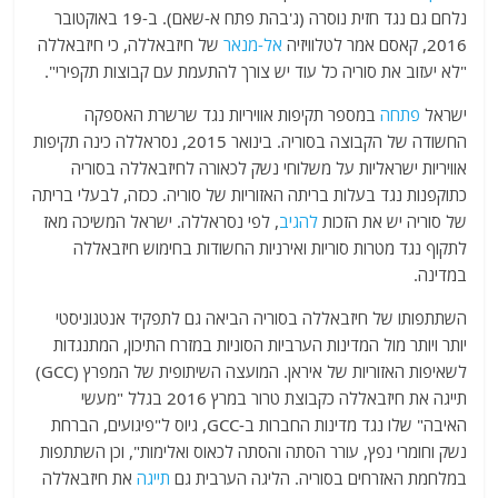
נלחם גם נגד חזית נוסרה (ג'בהת פתח א-שאם). ב-19 באוקטובר
2016, קאסם אמר לטלוויזיה
אל-מנאר
של חיזבאללה, כי חיזבאללה
"לא יעזוב את סוריה כל עוד יש צורך להתעמת עם קבוצות תקפירי".
ישראל
פתחה
במספר תקיפות אוויריות נגד שרשרת האספקה ​​
החשודה של הקבוצה בסוריה. בינואר 2015, נסראללה כינה תקיפות
אוויריות ישראליות על משלוחי נשק לכאורה לחיזבאללה בסוריה
כתוקפנות נגד בעלות בריתה האזוריות של סוריה. ככזה, לבעלי בריתה
של סוריה יש את הזכות
להגיב
, לפי נסראללה. ישראל המשיכה מאז
לתקוף נגד מטרות סוריות ואירניות החשודות בחימוש חיזבאללה
במדינה.
השתתפותו של חיזבאללה בסוריה הביאה גם לתפקיד אנטגוניסטי
יותר ויותר מול המדינות הערביות הסוניות במזרח התיכון, המתנגדות
לשאיפות האזוריות של איראן. המועצה השיתופית של המפרץ (GCC)
תייגה את חיזבאללה כקבוצת טרור במרץ 2016 בגלל "מעשי
האיבה" שלו נגד מדינות החברות ב-GCC, גיוס ל"פיגועים, הברחת
נשק וחומרי נפץ, עורר הסתה והסתה לכאוס ואלימות", וכן השתתפות
במלחמת האזרחים בסוריה. הליגה הערבית גם
תייגה
את חיזבאללה