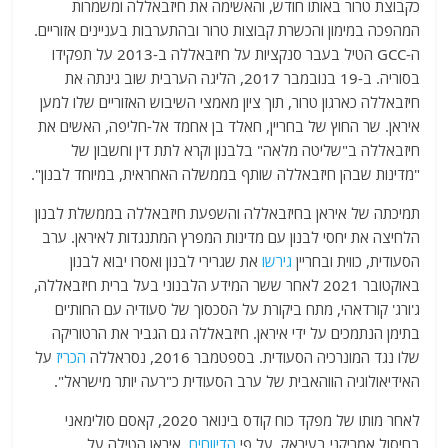
כקבוצת טרור באותו חודש, והאשימה את חיזבאללה ומשמרות
המהפכה במימון והכשרת קבוצות טרור ובהתערבות בעניינים אזוריים.
ה-GCC הטיל בעבר סנקציות על חיזבאללה ב-2013 על תפקידו
בסוריה. ב-19 בנובמבר 2017, הליגה הערבית שוב גינתה את
חיזבאללה כארגון טרור, תוך ציון מאמצי השיבוש האזוריים שלו למען
איראן. שר החוץ של בחריין, חאלד בן אחמד אל-חליפה, האשים את
חיזבאללה ב"שליטה מלאה" בלבנון וקרא לתת דין וחשבון של
"מדינות שבהן חיזבאללה שותף בממשלה האחראית, במיוחד לבנון".
תמיכתה של איראן בחיזבאללה והשפעת חיזבאללה בממשלת לבנון
הלחיצה את יחסי לבנון עם מדינות המפרץ המתנגדות לאיראן. ערב
הסעודית, כווית ובחריין
גירשו
את שגרירי לבנון ואסרו יבוא לבנון
באוקטובר 2021 לאחר ששר המידע הלבנוני בעל ברית חיזבאללה,
ג'ורג' קורדאהי, מתח ביקורת על הסכסוך של סעודיה עם החות'ים
בתימן הנתמכים על ידי איראן. חיזבאללה גם הגביר את הרטוריקה
שלו נגד המונרכיה הסעודית. בספטמבר 2016, נסראללה
הכריז
על
האידיאולוגיה הווהאבית של ערב הסעודית כ"רעה יותר מישראל".
לאחר מותו של מפקד כוח קודס בינואר 2020, קאסם סולימאני
בחיסול אמריקני בעיראק, על פי
הדיווחים
, איראן הטילה על