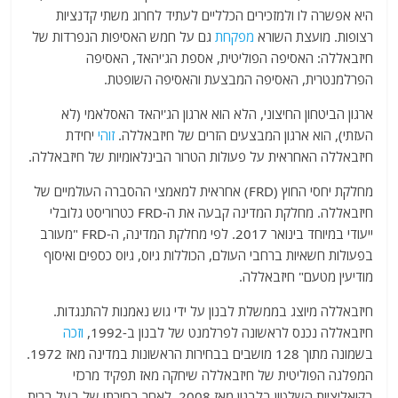
היא אפשרה לו ולמזכירים הכלליים לעתיד לחרוג משתי קדנציות
רצופות. מועצת השורא
מפקחת
גם על חמש האסיפות הנפרדות של
חיזבאללה: האסיפה הפוליטית, אספת הג'יהאד, האסיפה
הפרלמנטרית, האסיפה המבצעת והאסיפה השופטת.
ארגון הביטחון החיצוני, הלא הוא ארגון הג'יהאד האסלאמי (לא
העזתי), הוא ארגון המבצעים הזרים של חיזבאללה.
זוהי
יחידת
חיזבאללה האחראית על פעולות הטרור הבינלאומיות של חיזבאללה.
מחלקת יחסי החוץ (FRD) אחראית למאמצי ההסברה העולמיים של
חיזבאללה. מחלקת המדינה קבעה את ה-FRD כטרוריסט גלובלי
ייעודי במיוחד בינואר 2017. לפי מחלקת המדינה, ה-FRD "מעורב
בפעולות חשאיות ברחבי העולם, הכוללות גיוס, גיוס כספים ואיסוף
מודיעין מטעם" חיזבאללה.
חיזבאללה מיוצג בממשלת לבנון על ידי גוש נאמנות להתנגדות.
חיזבאללה נכנס לראשונה לפרלמנט של לבנון ב-1992,
וזכה
בשמונה מתוך 128 מושבים בבחירות הראשונות במדינה מאז 1972.
המפלגה הפוליטית של חיזבאללה שיחקה מאז תפקיד מרכזי
בקואליציות השלטון בלבנון מאז 2008. לאחר בחירתו של בעל ברית