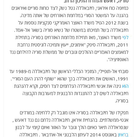
סוריה, דאעש והמזרח התיכון הרחב
כמיופה כוח איראני, חיזבאללה נטל נשק לצד כוחות סוריים ואיראנים
בהגנה על המשטר הסורי במלחמת האזרחים של אותה מדינה.
בשנת 2012 הטיל משרד האוצר האמריקני סנקציות נוספות על
חיזבאללה בשל תמיכתו במשטרו של נשיא סוריה בשאר אל-אסד.
לפי
משרד האוצר, מאז תחילת מלחמת האזרחים בסוריה בתחילת
2011, חיזבאללה סיפק "אימונים, ייעוץ ותמיכה לוגיסטית נרחבת
למאמצים האכזריים ההולכים וגוברים של ממשלת סוריה להילחם נגד
האופוזיציה".
סובחי אל-תופיילי, המזכיר הכללי הראשון של חיזבאללה מ-1989 עד
1991, האשים את חיזבאללה בכך שהוא "שותף להרג העם הסורי".
הוא
גינה את אנשי חיזבאללה הנלחמים לצד רוסים, וקרא להנהגת
חיזבאללה לשים לב להתנגדות הלבנונית למעורבות הקבוצה
בסוריה.
תפקידו של חיזבאללה בסוריה אינו מוגבל רק ללחימה במורדים
אנטי-ממשלתיים. בהנחיית איראן, חיזבאללה נלחם גם נגד דאעש ,
שנסראללה תיאר כאיום הולך וגובר על האזור ואיום קיומי על לבנון
בראיון
באוגוסט 2014 לעיתון הלבנוני אל-אח'באר . חיזבאללה