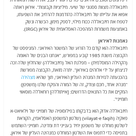
חיזבאללה מצוות ססגוני של שיעי. מיליציות וקבוצות". איראן ראתה
אפוא את עלייתו של חיזבאללה כהזדמנות להרחיב את השפעתו,
לטפח את חיזבאללה ככוח מילוי, לספק מימון, הכשרה ונשק
באמצעות משמרות המהפכה האסלאמית של איראן (IRGC).
נאמנות לאיראן
חיזבאללה הוא קודם כל הזרוע של המשטר האיראני. המניפסט של
הקבוצה משנת 1985 קובע במפורש, "אנחנו הבנים של האומה
(הקהילה המוסלמית) – מפלגת האל (חיזבאללה) שהחלוץ שלה זכה
לניצחון על ידי אלוהים באיראן". יתרה מזאת, הקבוצה מפורשת
בהכנעתה לגזירות המנהיג העליון האיראני, תוך שהיא
מצהירה
"מנהיג אחד, חכם וצודק, זה של המורה והפקח שלנו (משפטן)
המקיים את כל התנאים הדרושים: [אייתוללה] רוחאללה מוסאווי
חומייני".
חיזבאללה אדוק הוא בדבקותו בפילוסופיה של חומייני של וילאיאט-א
פאקיה (vilayat-e faqih) (שלטון המשפטן האסלאמי), הקוראת
לשלטון מוחלט של משפטן יחיד בענייני דת ומדינה. חומייני השתמש
בתפיסה כדי לתפוס את השלטון המוחלט כמנהיגה העליון של איראן,