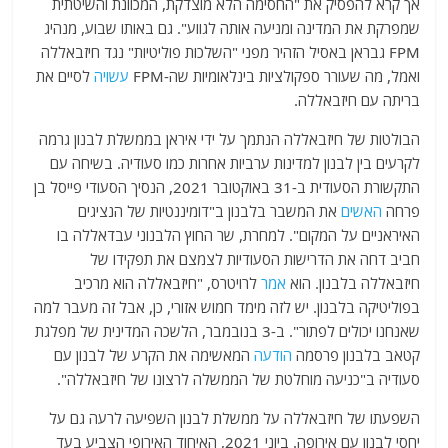
אך קרא להפסיק את "החסימה הלא מוצדקת, המכוונת והשיטתית
שמפרקת את המדינה ומניעה אותה לגווע". גם באותו שבוע, מנהיג
FPM גבראן באסיל הזהיר מפני "השלכות פוליטיות" נגד חיזבאללה
ואמל, מה שעורר ספקולציות בינלאומיות שה-FPM
עשויה
לסיים את
בריתה עם חיזבאללה.
הבולטות של חיזבאללה הנתמך על ידי איראן בממשלת לבנון גרמה
לקרעים בין לבנון למדינות ערביות אחרות כמו סעודיה. בשיחה עם
התקשורת הסעודית ב-31 באוקטובר 2021, הנסיך הסעודי פייסל בן
פרחה
האשים
את המשבר בלבנון ב"דומיננטיות של הנציגים
האיראניים על המקום". למחרת, שר החוץ הלבנוני עבדאללה בו
חביב דחה את הדרישות הסעודיות לצמצם את תפקידו של
חיזבאללה בלבנון. הוא
אמר
לרויטרס, "חיזבאללה הוא מרכיב
בפוליטיקה בלבנון. יש לזה מימד חמוש אזורי, כן, אבל זה מעבר למה
שאנחנו יכולים לפתור". ב-3 בנובמבר, הלשכה המדינית של מפלגת
קטאב בלבנון פרסמה
הודעה
המאשימה את הקרע של לבנון עם
סעודיה ב"כניעה מוחלטת של הממשלה לרצונו של חיזבאללה".
השפעתו של חיזבאללה על ממשלת לבנון השפיעה לרעה גם על
יחסי לבנון עם אירופה. ביוני 2021, האיחוד האירופי הצביע בעד