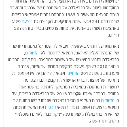
"נחישותה להילחם בארה"ב היא מוצקה". בין ההתקפות הגדולות
המוקדמות ביותר של חיזבאללה על האינטרסים של ארה"ב והמערב
הייתה הפצצת המשאית ב-1983 במתחם נחתים אמריקאי בביירות,
שבה נהרגו 241 אנשי שירות אמריקאים. הקבוצה גם
ביצעה
פיגוע
באמצעות משאית בו-זמנית על כוחות צרפתים בביירות, והרגה 58
חיילים.
מאז מותו של חומייני ב-1989, חיזבאללה שמר על נאמנותו ליורשו
של המנהיג העליון האיראני, חמינאי. לדוגמה, לפי
הדיווחים
,
חיזבאללה והזרוע החיצונית של משמרות המהפכה, כוח קודס, הסכימו
בינואר 2010 לשתף פעולה בתקיפת מטרות ישראליות, ארה"ב
ומערביות. בשנת 2012
התחייב
חיזבאללה להגן על איראן מפני כל
מתקפה של ארצות הברית או ישראל. הקבוצה גם הצטרפה
למשמרות המהפכה במאבקה המתמשך לתמיכה במשטר אסד
בסוריה. במהלך עצרת אוקטובר 2016 של חיזבאללה בביירות, על
פי
הדיווחים
רבים מאלפי תומכי חיזבאללה שנכחו לבשו תמונות של
חמינאי ברצועות ראשם. בתורו, חמינאי
הבטיח
את המשך תמיכתה
של איראן בחיזבאללה, שאותו כינה "מקור כבוד לעולם המוסלמי"
מוקדם יותר השנה.