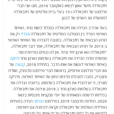
חיזבאללה מישל עאוון לנשיא באוקטובר 2016, מונו שני חברי
פרלמנט של חיזבאללה ו-15 בעלי ברית פוליטיים של חיזבאללה
לממשלת 30 השרים של לבנון.
בעוד ארה"ב הגדירה את חיזבאללה כמכלול כישות טרור, האיחוד
האירופי הפריד בין המפלגה הפוליטית של חיזבאללה
והגדיר
רק את
הזרוע הצבאית של חיזבאללה. בתגובה להגדרה של האיחוד האירופי
ב-2013 על הזרוע הצבאית של חיזבאללה, אמר דובר חיזבאללה,
"חיזבאללה הוא ארגון יחיד וגדול. אין לנו כנפיים נפרדות זו מזו".
ממשלת הולנד הגדירה את חיזבאללה בשלמותו כארגון טרור
ודחקה
באיחוד האירופי לעשות את אותו הדבר. בתחילת 2018,
קבוצה
של
60 חברי פרלמנט אירופיים, בראשות חברי פרלמנט מדנמרק, שוודיה
והונגריה, כתבה למנהלת מדיניות החוץ של האיחוד האירופי, פדריקה
מוגריני, כי יש להכריז את חיזבאללה בשלמותו. בריטניה הגדירה את
חיזבאללה בשלמותו כארגון טרור ב-2019 וצירפה את חיזבאללה
בכללותו לרשימה המאוחדת של יעדי סנקציות פיננסיות בינואר
2020. החלטה מדצמבר 2019 בפרלמנט
הגרמני
הכירה בפעילות
הפלילית העולמית של חיזבאללה וקראה לגרמניה וגם לאירופה
להקפיא את כל כספי חיזבאללה על ידי איסור על הקבוצה