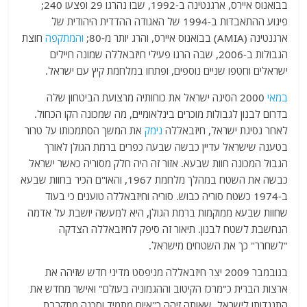
בבואנוס איירס, ארגנטינה ב-1992, שבו נהרגו 29 ופצעו 240;
פיגוע ההתאבדות ב-1994 של האגודה ההדדית היהודית של
ארגנטינה (AMIA) בבואנוס איירס, והרג יותר מ-80;
והמתקפה
חוצת
הגבולות ב-2006, שבה הרגו פעילי חיזבאללה שמונה חיילים
ישראלים וחטפו שניים נוספים, ופתחו במלחמת קיץ עם ישראל.
במאי
2000 הסיגה ישראל את כוחותיה מרצועת הביטחון שלה
בדרום לבנון לגבולות מוכרים בינלאומיים, מה שמכונה הקו הכחול.
לאחר נסיגת ישראל, חיזבאללה
נימק
את המשך הסתמכותו על טרור
בטענה שישראל עדיין כבשה שבעה כפרים ברמת הגולן לאורך
הגבול המכונה חוות שבעא. אזור זה היה חלק מסוריה כאשר ישראל
כבשה את השטח במהלך מלחמת 1967, והאו"ם הכיר בחוות שבעא
ב-1974 כשטח סוריה כבוש. סוריה וחיזבאללה טוענים כי בעוד
שחוות שבעא ממוקמות ברמת הגולן, היא למעשה יושבת על אדמה
הנחשבת לשטח לבנון. תיאור זה סיפק לחיזבאללה הצדקה
"לשחרר" כך את השטחים מישראל.
בנובמבר 2009 יצר חיזבאללה מניפסט מדיני חדש שזיהה את
ארצות הברית כ"מרכז הקיטוב וההגמוניה בעולם" ואישר מחדש את
התנגדותו לישראל, שאותה זיהה כ"איום מתמיד וסכנה מתקרבת