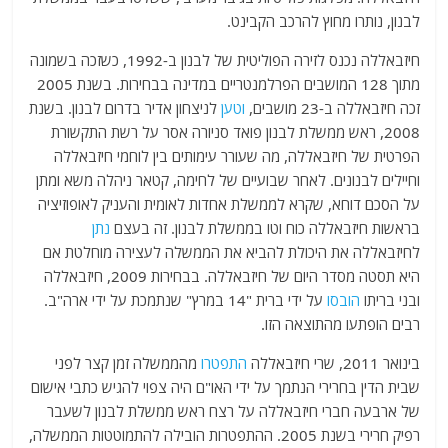
לבנון, נותרו מחוץ להרכב הקבינט.
חיזבאללה נכנס לזירה הפוליטית של לבנון ב-1992, כשזכה בשמונה
מתוך 128 המושבים הפרלמנטריים במדינה בבחירות. בשנת 2005
זכה חיזבאללה ב-23 מושבים,
וטען
לניצחון אדיר בדרום לבנון. בשנת
2008, ראש ממשלת לבנון פואד סניורה אסר על רשת התקשורת
הפרטית של חיזבאללה, מה שעורר עימותים בין לוחמי חיזבאללה
וחיילים לבנונים. לאחר שבועיים של לחימה, קטאר ניהלה משא ומתן
על הסכם דוחא, שקרא לממשלת אחדות לאומית והעניק לאופוזיציה
בראשות חיזבאללה כוח וטו בממשלת לבנון. זה בעצם
נתן
לחיזבאללה את היכולת להביא את הממשלה לעצירה מוחלטת אם
היא תסטה מסדר היום של חיזבאללה. בבחירות 2009, חיזבאללה
ובני בריתו
הובסו
על ידי ברית "14 במרץ" שנתמכת על ידי ארה"ב.
רבים הופתעו מהתוצאה הזו.
בינואר 2011, שרי חיזבאללה
התפטרו
מהממשלה זמן קצר לפני
שבית הדין בחרירי הנתמך על ידי האו"ם היה צפוי להגיש כתבי אישום
של ארבעה חברי חיזבאללה על רצח ראש ממשלת לבנון לשעבר
רפיק חרירי בשנת 2005. ההתפטרות הובילה להתמוטטות הממשלה,