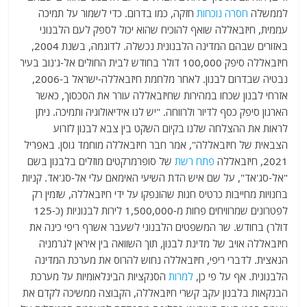
לממשלה
חסרה נוכחות
חזקה, כמו בדרום. כדי לשמור על תמיכה
עממית, חיזבאללה שואף להוכיח שהוא יכול לספק לעם הלבנוני
באזורים שבהם המדינה הלבנונית נכשלה. לדוגמה, בשנת 2004,
חיזבאללה סיפק 100,000 דולר בחודש לבית החולים אל-ג'נוב בעיר
נבטיה שבדרום לבנון. לאחר מלחמת חיזבאללה-ישראל ב-2006,
אזרחי לבנון שכחו במהירות שחיזבאללה עורר את הסכסוך, כאשר
הארגון סיפק כסף לדיור ולרווחה. "יש לנו אידיאולוגיה ותמיכה. ניתן
לראות את ההצלחה שלנו בקיום השקט בין צבא לבנון לזרוע
הצבאית של חיזבאללה", אמר חבר חיזבאללה מוחמד גוסן. באפריל
2021, חיזבאללה
פתח רשת
של סופרמרקטים מוזלים בלבנון בשם
"אל-סג'אד", על שם איש הדת השיעי האימאם עלי אל-סג'אד. קניות
בחנויות מחייבות כרטיס חנות שהונפקו על ידי חיזבאללה, שזמין רק
לפטרונים שמרוויחים פחות מ-1,500,000 לירות לבנוניות (כ-125
דולר) בחודש. שר המשפטים הלבנוני לשעבר אשרף ריפי כינה את
חיזבאללה אויב של מדינת לבנון, תוך השוואה בין איראן לגרמניה
הנאצית. לדברי ריפי, חיזבאללה נחוש להרוס את מערכת המדינה
הלבנונית. אף על פי כן,
למרות
הסנקציות הבינלאומיות על מערכת
הבנקאות בלבנון עקב קשרי חיזבאללה, הקבוצה ממשיכה לקדם את