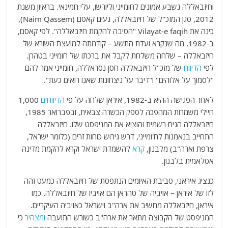
וחיזבאללה נשבע אמונים לחומייני וליורשו, עלי חמינאי. בראיון משנת
2012, סגן המזכ"ל של חיזבאללה, נעים קאסם (Naim Qassem),
כינה את Vilayat-e faqih "הסיבה להקמת חיזבאללה". לפי קאסם,
ב-1982, מה שנקרא ועדת התשע – קודמתה למועצת השורא של
חיזבאללה – שלחה משלחת לקבל את ברכתו של חומייני בטהרן.
לפי
הדיווח
של מזכ"ל חיזבאללה חסן נסראללה, חומייני אמר להם
"לסמוך על אלוהים" ו"דיבר על ניצחונות שאנו רואים כעת".
לאחר הפגישה ההיא ב-1982, איראן שלחה על פי
הדיווחים
1,000
חיילי משמרות המהפכה לספק הכשרה צבאית, ובפברואר 1985,
חיזבאללה הגיח רשמית והוציא את המניפסט שלו. חיזבאללה
התחייב בנאמנות לח'ומייני, דרש גירוש כוחות זרים (כלומר ישראל,
צרפת וארה"ב) מלבנון,
קרא
להשמדת ישראל וקרא להקמת מדינה
אסלאמית בלבנון.
כנציג איראני, סביבת האיומים הנתפסת של חיזבאללה כמעט זהה
לזו של איראן – אויביה של טהראן הם אויביו של חיזבאללה. כמו
איראן, חיזבאללה מחשיב את ארה"ב וישראל כאויביה העיקריים.
המניפסט של הקבוצה מתאר את ארה"ב כשורש התועבה
ומצהיר
כי