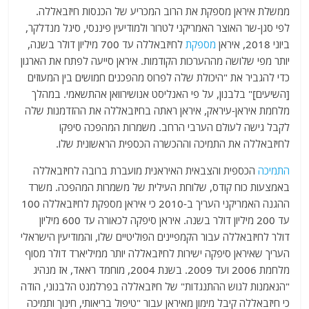
ממשלת איראן מספקת את הרוב המכריע של הכנסות חיזבאללה.
לפי סגן-שר האוצר האמריקני לטרור ולמודיעין פיננסי, סיגל מנדלקר,
ביוני 2018, איראן
מספקת
לחיזבאללה עד 700 מיליון דולר בשנה,
יותר מפי שלושה מההערכות הקודמות. איראן סייעה לפתח את הארגון
כדי להגביר את "היכולת שלה לפרוס מהפכנים חמושים בין המעוזים
[השיעים]" בלבנון, על פי האנליסט אנושירוואן אהתשאמי. במהלך
מלחמת איראן-עיראק, איראן ראתה בחיזבאללה את ההזדמנות שלה
לקבל גישה לעולם הערבי הרחב. משמרות המהפכה סיפקו
לחיזבאללה את התמיכה וההכשרה הכספית הראשונית שלו.
התמיכה
הכספית והצבאית האיראנית מועברת ברובה לחיזבאללה
באמצעות כוח קודס, שלוחת העילית של משמרות המהפכה. משרד
ההגנה האמריקני העריך ב-2010 כי איראן מספקת לחיזבאללה 100
עד 200 מיליון דולר בשנה. איראן סיפקה לכאורה עד 600 מיליון
דולר לחיזבאללה עבור הקמפיינים הפוליטיים שלו, והמודיעין הישראלי
העריך שאיראן סיפקה ישירות לחיזבאללה יותר ממיליארד דולר מסוף
מלחמת 2006 ועד 2009. בשנת 2004, מוחמד ראאד, אז מנהיג
"הנאמנות לגוש ההתנגדות" של חיזבאללה בפרלמנט הלבנוני, הודה
כי חיזבאללה קיבל מימון מאיראן עבור "טיפול בריאותי, חינוך ותמיכה