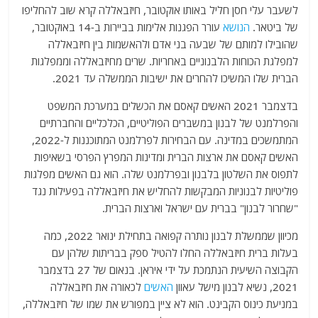
לשעבר עלי חסן חליל באותו אוקטובר, חיזבאללה קרא שוב להחליפו
של ביטאר.
הנושא
עורר הפגנות אלימות בביירות ב-14 באוקטובר,
שהובילו למותם של שבעה בני אדם ולהאשמות בין חיזבאללה
למפלגת הכוחות הלבנוניים באחריות. שרים מחיזבאללה וממפלגות
הברית שלו המשיכו להחרים את ישיבות הממשלה עד 2021.
בדצמבר 2021 האשים קאסם את הכשלים במערכת המשפט
והפרלמנט של לבנון במשברים הפוליטיים, הכלכליים והחברתיים
המתמשכים במדינה. עם הבחירות לפרלמנט המתוכננות ל-2022,
האשים קאסם את ארצות הברית ומדינות המפרץ הפרסי בשאיפות
לתפוס את השלטון בלבנון ובפרלמנט שלה. הוא גם האשים מפלגות
פוליטיות לבנוניות המבקשות להחליש את חיזבאללה בפעילות נגד
"שחרור לבנון" בברית עם ישראל וארצות הברית.
מכיוון שממשלת לבנון נותרה קפואה בתחילת ינואר 2022, כמה
בעלות ברית חיזבאללה החלו להטיל ספק בבריתות שלהן עם
הקבוצה השיעית הנתמכת על ידי איראן. בנאום של 27 בדצמבר
2021, נשיא לבנון מישל עאוון
האשים
לכאורה את חיזבאללה
במניעת כינוס הקבינט. הוא לא ציין במפורש את שמו של חיזבאללה,