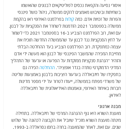
איסורי נסיעה והקפאת נכסים לפוליטיקאים לבנונים שהואשמו
בשחיתות ובשיבוש מאמצים להקים ממשלה, ניהול כושל פיננסי
והפרות של זכויות אדם. כמה
קולות
בפרלמנט האירופי ראו בהקמת
ממשלה בספטמבר 2021 הזדמנות לשחרר את הסנקציות על לבנון.
עם זאת, רוב הפרלמנט הצביע ב-16 בספטמבר 2021 כדי לשמור
על לחץ הסנקציות נגד לבנון עד שהממשלה החדשה תוכיח את
עצמה כמתפקדת. רוב הפרלמנט הצביע בעד ההחלטה הבלתי
מחייבת המכירה שהמשבר הפיננסי של לבנון הוא מעשה ידי אדם
והזהיר "הנהגת סנקציות ממוקדות על הפרעה או ערעור של התהליך
המדיני הדמוקרטי נותרה בגדר אופציה".
ההחלטה
הכירה גם
בתפקידו של חיזבאללה בערעור היציבות בלבנון באמצעות שליטה
של ​​משרדי מפתח בממשלה, ייעודו לטרור על ידי מספר מדינות
חברות באיחוד האירופי, ונאמנותו האידיאולוגית של חיזבאללה
לאיראן.
מבנה ארגוני
מועצת השורא היא גוף ההנהגה המרכזי של חיזבאללה. בתחילה
מינתה מועצת השורא מזכ"ל שיוביל את הקבוצה לכהונה של שלוש
שנים. עם זאת, לאחר שהמועצה בחרה בחסן נסראללה ב-1993,