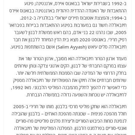
ב-1992 בשגרירות ישראל בבואנוס איירס, ארגנטינה; פיגוע
ההתאבדות של האגודה ההדדית היהודית בארגנטינה בבואנוס איירס
ב-1994; והפצצת אוטובוס תיירים ישראלי בבולגריה ב-2012.
חיזבאללה חשוד גם במעורבות בפיגוע ההתאבדות בביירות בפברואר
2005, שבו נהרגו 22 בני אדם, בהם ראש ממשלת לבנון לשעבר
רפיק חרירי. באוגוסט 2020 מצא בית הדין המיוחד ללבנון את חבר
חיזבאללה סלים עיאש (Salim Ayyash) אשם בהשתתפות בפיגוע.
מעמד ארגון הטרור חיזבאללה הוא מסובך, ארגון הטרור שזר את
עצמו במרקם החברתי של לבנון, הקים ארגוני צדקה ונותן שירותים
בחלק הדרומי של המדינה שבו הסמכות הממשלתית חלשה יותר.
שירותים חברתיים אלה חיזקו את הפופולריות של חיזבאללה מספיק
כדי לאפשר לו להפוך לחלק מהמבנה הפוליטי הלבנוני. מאז 1992,
לחיזבאללה יש נוכחות והשפעה גדולה בממשלה הנבחרת.
חיזבאללה הוא שחקן פוליטי מרכזי בלבנון. מותו של חרירי ב-2005
חולל מהפכה פנימית – שכונתה מהפכת הארזים – בלבנון שהובילה
לנסיגת כוחות הכיבוש הסוריים וליצירת פלגים פוליטיים פרו-סוריים
ואנטי-סוריים בפרלמנט הלבנון. המפלגה הפוליטית של חיזבאללה