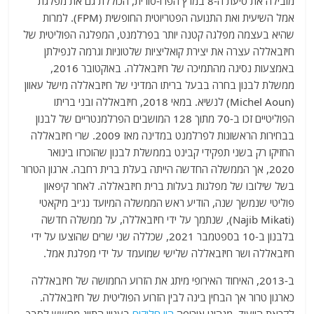
מובילה את סיעת ה-8 במרץ הפרו-סורית, הכוללת גם את מפלגת
אמל השיעית ואת התנועה הפטריוטית החופשית (FPM). למרות
שהיא בעצמה מפלגה קטנה יותר בפרלמנט, המפלגה הפוליטית של
חיזבאללה עצרה את יצירת קואליציות שלטוניות וגרמה לנפילתן
באמצעות נסיגה מהתמיכה של חיזבאללה. באוקטובר 2016,
ממשלת לבנון בחרה בבעל בריתו המדיני של חיזבאללה מישל עאוון
(Michel Aoun) לנשיא. במאי 2018, חיזבאללה ובני בריתו
הפוליטיים זכו ב-70 מתוך 128 המושבים הפרלמנטריים של לבנון
בבחירות הראשונות לפרלמנט במדינה מאז 2009. שרי חיזבאללה
החזיקו רק בשני תפקידי קבינט בממשלת לבנון שהוכרזו בינואר
2020, אך הממשלה החדשה הייתה בעלת ברית רחבה. ארגון הטרור
בשל שילובו של מפלגות בעלות ברית חיזבאללה. לאחר קיפאון
פוליטי שנמשך שנה, הודיע ​​ראש הממשלה המיועד נג'יב מיקאטי
(Najib Mikati), שנתמך על ידי חיזבאללה, על ממשלה חדשה
בלבנון ב-10 בספטמבר 2021, שכללה שני שרים שהוצעו על ידי
חיזבאללה ושר חיזבאללה שלישי שמועמד על ידי מפלגת אמל.
ב-2013, האיחוד האירופי מיתג את הזרוע החמושה של חיזבאללה
כארגון טרור אך הבחין בינה לבין הזרוע הפוליטית של חיזבאללה.
לקראת הייעוד, מנהיגי אירופה
היו חלוקים
בעניין התיוג מחשש לסבך