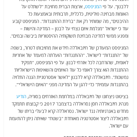
ללבנון". על פי
המניפסט
, ארצות הברית מחויבת "לשתלט על
האומות מבחינה פוליטית, כלכלית, תרבותית ובאמצעות כל
ההיבטים", מה שמותיר רק את "ברירת ההתנגדות". המניפסט קובע
עוד כי ישראל "מגלמת איום נצחי על לבנון – המדינה והישות –
ומפגע ממשי למדינה מבחינת תשוקותיה ההיסטוריות ביבשה ובמים".
המניפסט המעודכן של חיזבאללה חידש את מחויבותו לטרור, בשפה
של "התנגדות" לישראל. "ההתנגדות" הועלתה למעמד של אחריות
לאומית, שהורחבה לכל אזרחי לבנון. על פי המניפסט, "תפקיד
ההתנגדות הוא צורך לאומי כל עוד האיומים והשאיפות ה'ישראליות'
נמשכות". חיזבאללה קרא ללבנון "לאשר אסטרטגיית הגנה התלויה
בהתנגדות עממית" כדי להגן על המדינה מפני "האיום הישראלי'".
בציטוט ניצחונו של חיזבאללה במלחמת האזרחים בסוריה,
הודיע
​​
מנהיג חיזבאללה חסן נסראללה בדצמבר 2017 כי קבוצתו תתמקד
מחדש באנרגיותיה נגד ישראל. נסראללה קרא לבעלי בריתו של
חיזבאללה ליצור אסטרטגיה מאוחדת "בשטח" שאיתה ניתן להתעמת
עם ישראל.