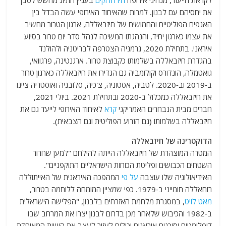
את יחסיהם עם לבנון. למרות שהאיחוד האירופי עשה הבדל בין
האגפים הפוליטיים והחמושים של חיזבאללה, ארגון הטרור מחשיב
את עצמו כארגון יחיד, והנהגתו המשיכה לנהל סדר יום טרור בסיוע
איראני. בתחילת 2020, גרמניה הצטרפה לבריטניה ולהולנד
בהגדרת חיזבאללה בשלמותו כקבוצת טרור. ארגנטינה, פרגוואי,
גואטמלה, הונדורס וקולומביה גם הגדירו את חיזבאללה כארגון טרור
ב-2019 וב-2020. לטביה, אסטוניה, צ'כיה, סלובניה ואוסטריה ציינו
את חיזבאללה כמכלול ב-2020 ובתחילת 2021. ביולי 2021,
חברים מבית הנבחרים האמריקני
קרא
לאיחוד האירופי לייעד גם את
חיזבאללה בשלמותו (גם הזרוע הפוליטית וגם הצבאית).
הדוקטרינה של חיזבאללה
המטרה המוצהרת של חיזבאללה הייתה להילחם "למען שחרור
השטחים הכבושים ופליטת הכוחות הישראליים התוקפניים".
האידיאולוגיה שלו עוצבה
על פי
המהפכה האיראנית של האייתוללה
רוחאללה חומייני ב-1979. כפי שמציין המומחה ללוחמה בטרור,
מאט לויט
, במסגרת מלחמת האזרחים בלבנון, "הפלישה הישראלית
ב-1982 והכיבוש שלאחר מכן בדרום לבנון יצרו את המרחב שבו
דיפלומטים וסוכנים איראנים יכולים לעזור לעצב את הישות המאוחדת