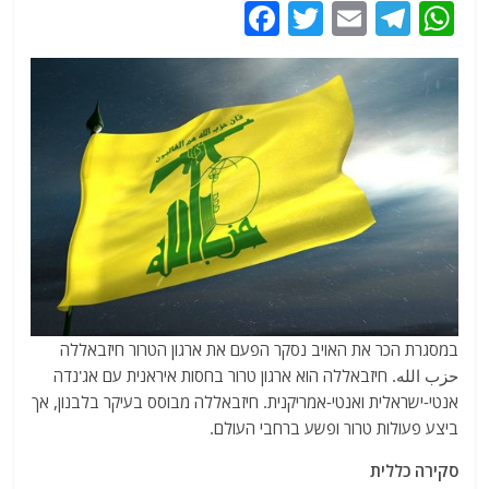
F
T
E
T
W
a
w
m
el
h
c
itt
ai
e
at
e
er
l
g
s
b
ra
A
o
m
p
o
p
k
במסגרת הכר את האויב נסקר הפעם את ארגון הטרור חיזבאללה
حزب الله. חיזבאללה הוא ארגון טרור בחסות איראנית עם אג'נדה
אנטי-ישראלית ואנטי-אמריקנית. חיזבאללה מבוסס בעיקר בלבנון, אך
ביצע פעולות טרור ופשע ברחבי העולם.
סקירה כללית