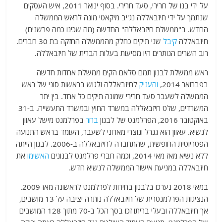
על ידי בנו של חרירי, סעד חרירי. בסוף ינואר 2011, איש העסקים
שנתמך על ידי חיזבאללה נג'יב מיקאטי מונה לראש הממשלה
החדש. ב"ממשלת חיזבאללה" החדשה (מה שכינו כמה פרשנים)
חיזבאללה
קיבל
שני תיקים כחלק מהממשלה החזקה בת 30 חברים.
רוב השרים הנותרים היו מסיעות בעלות הברית של חיזבאללה.
ראש ממשלת לבנון תמם סלאם הקים ממשלת אחדות חדשה
בפברואר 2014,
והעניק
לחיזבאללה ולגוש בראשות סוני של ראש
הממשלה לשעבר סעד חרירי שמונה תיקים כל אחד. בין יתר
המשרדים, שלט חיזבאללה במשרד החוץ ובמשרד התעשייה. ב-31
באוקטובר 2016, הפרלמנט של לבנון
בחר
בפרלמנט מישל עאוון
לנשיא. עאוון הוא גנרל ונוצרי מארוני לשעבר, העומד בראש התנועה
הפטריוטית החופשית, שהתחברה לחיזבאללה ב-2006. לבנון הייתה
ללא נשיא מאז מאי 2014, וכמה חברי פרלמנט לבנונים
האשימו
את
חיזבאללה במניעת אישור הממשלה לנשיא חדש.
במאי 2018 נערכו בלבנון בחירות לפרלמנט לראשונה מאז 2009.
הנציגות הפרלמנטרית של חיזבאללה נותרה יציבה על 13 מושבים,
אך חיזבאללה ובעלי בריתו זכו בסך הכל ב-70 מתוך 128 המושבים