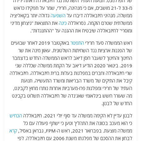
של הפרלמנט. תנועת העתיד השולטת נגד חיזבאללה ראתה ירידה
מ-33 ל-21 מושבים, אם כי מנהיגה, חרירי, שמר על תפקידו כראש
ממשלה. מנהיגי חיזבאללה דיברו על
השפעה
גדולה יותר בקואליציה
ממשלתית שטרם הוקמה. נסראללה
כינה
את התוצאות "ניצחון מדיני
ומוסרי" לחיזבאללה שיבטיח את ההגנה על "ההתנגדות".
ראש הממשלה סעד חרירי
התפטר
באוקטובר 2019 לאחר שבועיים
של הפגנות ארציות נגד השחיתות השלטונית. עאוון מינה את שר
החינוך והחינוך לשעבר חסן דיאב לראש הממשלה החדש בדצמבר
2019. בינואר 2020 הודיע ​​דיאב על הקמת ממשלה שכללה שני
שרי חיזבאללה וחברים במפלגות בעלות ברית חיזבאללה. חיזבאללה
קיבל את התיקים של משרד הבריאות ומשרד התעשייה. תנועת
העתיד של חרירי ומפלגות פרו-מערביות אחרות נותרו מחוץ לקבינט,
מה שעורר חשש בינלאומי שאג'נדה של חיזבאללה תשלוט בקבינט
החדש של לבנון.
לבנון עדיין לא הקימה ממשלה עד סוף יולי 2021. חיזבאללה
הכחיש
כי הוא מעכב בכוונה את התהליך וטען כי ישתף פעולה עם כל
ממשלה מוצעת. בפברואר 2021, ראש ה-FPM, גבראן באסיל,
קרא
לבחון את ההסכם של מפלגתו משנת 2006 עם חיזבאללה. לפי