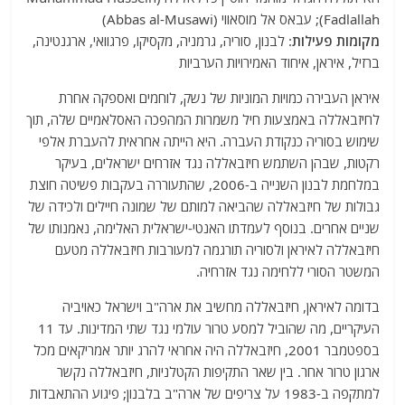
Fadlallah); עבאס אל מוסאווי (Abbas al-Musawi)
מקומות פעילות
: לבנון, סוריה, גרמניה, מקסיקו, פרגוואי, ארגנטינה,
ברזיל, איראן, איחוד האמירויות הערביות
איראן העבירה כמויות המוניות של נשק, לוחמים ואספקה ​​אחרת
לחיזבאללה באמצעות חיל משמרות המהפכה האסלאמיים שלה, תוך
שימוש בסוריה כנקודת העברה. היא הייתה אחראית להעברת אלפי
רקטות, שבהן השתמש חיזבאללה נגד אזרחים ישראלים, בעיקר
במלחמת לבנון השנייה ב-2006, שהתעוררה בעקבות פשיטה חוצת
גבולות של חיזבאללה שהביאה למותם של שמונה חיילים ולכידה של
שניים אחרים. בנוסף לעמדתו האנטי-ישראלית האלימה, נאמנותו של
חיזבאללה לאיראן ולסוריה תורגמה למעורבות חיזבאללה מטעם
המשטר הסורי ללחימה נגד אזרחיה.
בדומה לאיראן, חיזבאללה מחשיב את ארה"ב וישראל כאויביה
העיקריים, מה שהוביל למסע טרור עולמי נגד שתי המדינות. עד 11
בספטמבר 2001, חיזבאללה היה אחראי להרג יותר אמריקאים מכל
ארגון טרור אחר. בין שאר התקיפות הקטלניות, חיזבאללה נקשר
למתקפה ב-1983 על צריפים של ארה"ב בלבנון; פיגוע ההתאבדות