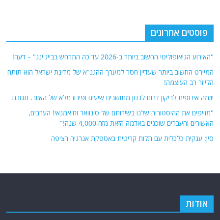
פוסטים אחרונים
"האירוע הגיאופוליטי החשוב ביותר ב-2026 עד כה התרחש בבייג'ינג" – דעה!
המיירט החשוב ביותר שעדיין חסר למערך ההגנ"א של מדינת ישראל הוא תותח
הלייזר רב העוצמה!
יוזמה אירופית לריקון דרום לבנון מתושבים שיעים ופירוז מלא של האזור. תגובת
"מזייפים את ההיסטוריה שלנו בשירותם של סינוואר וח'אמנאי! הערבים,
האשורים והעברים שוכנים באדמה הזאת מזה 4,000 שנה!"
סין: ענקית כלכלית עם תלות קריטית באספקת אנרגיה רציפה
אודות