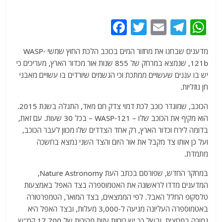
F
T
E
T
W
a
w
m
el
h
מדענים שבחנו את מחזור המים בכוכב הלכת החוץ שמשי WASP-
c
itt
ai
e
at
121b, שנמצא במרחק של 855 שנות אור מכדור הארץ, מעריכים כי
e
er
l
g
s
יש בו עננים שעשויים ממתכת וכי הגשמים שיורדים בו עשויים מאבני
b
ra
A
חן נוזליות.
o
m
p
הכוכב, שמוגדר כוכב לכת דמוי צדק חם מאד, התגלה בשנת 2015.
o
p
הוא מקיף את הכוכב שלו – WASP-121 – בכל 30 שעות. עם זאת,
בדומה לירח וכדור הארץ, רק אחד הצדדים שלו מכוון לעבר הכוכב,
k
ועל כן אותו צד מקבל את אור היום והצד השני נמצא בחשכה
מתמדת.
במחקר החדש, שפורסם בכתב העת Nature Astronomy,
המדענים מדדו לראשונה את האטמוספרה בצד האפל באמצעות
טלסקופ החלל האבל. לפי הממצאים, בצד המואר, הטמפרטורה
באטמוספרה העליונה מגיעה ל-3,000 מעלות, ובצד האפל היא
נמוכה במחצית, ובשל כך יש רוחות עזות מהירות של 17,700 קמ"ש