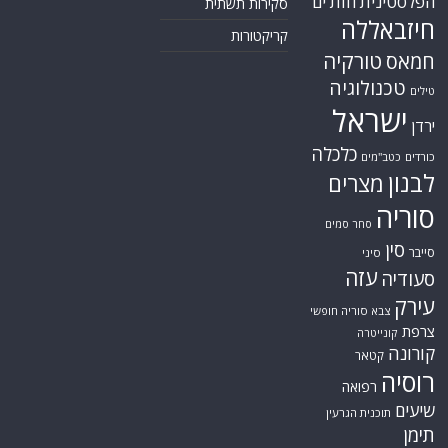
הפלסטינית
חות'ים
סקירות תשתית
חיזבאללה
קריקטורות
טורקיה
חמאס
טכנולוגיה
טילים
ישראל
ירדן
כלכלה
כורדים
כטב"מים
לבנון
מצרים
סוריה
סחר סמים
סין
סייבר
סיני
עזה
סעודיה
עירק
צבא סוריה חופשי
צרפת
קונייטרה
קורונה
קטאר
רוסיה
רפואה
שיעים
תוכנית הגרעין
תימן