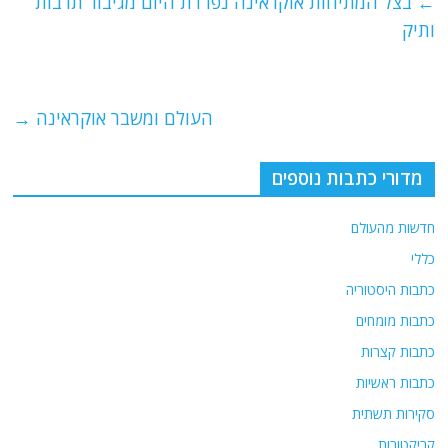
e
er
l
g
s
←
בצל המתיחות אוקראינה נפרדת היום מגיבור תרבות
b
ra
A
ותיק
o
m
p
o
p
העולם ומשבר אוקראינה
→
k
מדורי כתבות נוספים
חדשות מהעולם
כללי
כתבות היסטוריה
כתבות מומחים
כתבות קצרות
כתבות ראשיות
סקירות תשתית
קריקטורות