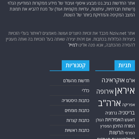
אתר החדשות נציב.נט מבצע איסוף ועיבוד של מידע ממקורות המודיעין הגלוי
(רשתות חברתיות, עיתונות, עדויות מקומיות ועוד) על מנת להביא את תמונת
המצב המקיפה והמדויקת ביותר של השטח.
אתר Nziv.net מכבד את זכויות היוצרים ועושה מאמצים לאיתור בעלי הזכויות
ביצירות הכלולות בכתבות. אם זיהית יצירה שאתה בעל הזכויות בה ואתה מעוניין
להסירה מהכתבה, אנא פנה אלינו
למייל
תגיות
קטגוריות
אוקראינה
או"ם
חדשות מהעולם
איראן
אירופה
כללי
ארה"ב
כתבות היסטוריה
אפריקה
כתבות מומחים
בריטניה
גרמניה
האמירויות
דאעש
הגולן
כתבות קצרות
המזרח התיכון
המפרץ
כתבות ראשיות
הרשות
הפרסי