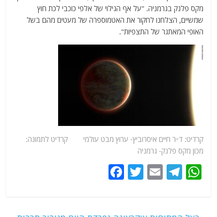
מקס פלנק בגרמניה. "על אף הגילוי של אלפי כוכבי לכת חוץ
שמשיים, הצלחנו לחקור את האטמוספרה של מעטים מהם בשל
האופי המאתגר של התצפיות".
קרדיט: ד״ר חיים איסרוביץ-
ערוץ
מבט עולמי קרדיט לתמונה:
מכון מקס פלנק- גרמניה
F
T
E
T
W
a
w
m
el
h
c
itt
ai
e
at