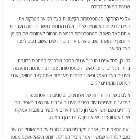
שנעות ממערב למזרח.
על פי המחקר, הטמפרטורות הקיצוניות בצד המואר מפרקות את
המים לרכיבים האטומיים שלהן, אולם הרוחות כאשר הרוחות מעבירות
אותם לצד האפל, הטמפרטורות הנמוכות גורמות לאטומים של המימן
והחמצן להתאחד שוב ונוצרים אדי מים חדשים ששוב נעים לעבר
הצד המואר.
כמו כן, המדענים זיהו כי העננים בכוכב מורכבים ממתכות כדוגמת
ברזל, מגנזיום וכרום. כאשר הטמפרטורות צונחות, המתכות מתעבות
לעננים בצד האפל וכאשר הרוחות מעבירות אותם לצד המואר, ענני
המתכת מתאדים לגזים.
אולם בשל ההיעדרות של אלומיניום וטיטניום מהאטמוספרה,
המדענים מעריכים עוד לפני שהעננים עוזבים את הצד האפל, הם
מורידים גשם עשוי אבני חן כדוגמת אודם או ספיר בשכבות עמוקות
של האטמוספרה שלא ניתן לקיים בהן תצפיות.
"עם התצפית הזו, אנחנו מקבלים מבט גלובלי על המטאורולוגיה של
כוכב לכת חוץ שמשי", אמר מוביל המחקר, תומס מיקאל-אוונס ממכון