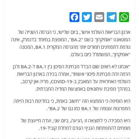
F
T
E
T
W
a
w
m
el
h
ארגון הבריאות העולמי אישר, ביום שלישי, כי הגרסה השנייה של
c
itt
ai
e
at
המוטאנט "אומיקרון" בשם "BA.2", המופצת במיוחד בדנמרק, אינה
e
er
l
g
s
גורמת לתסמינים חמורים יותר מהגרסה המקורית BA.1, המכונה
b
ra
A
"אומיקרון", המשתולל כיום בעולם.
o
m
p
"אנחנו לא רואים שום הבדל מבחינת הסיכון בין BA.1 ל-BA.2 ולכן
o
p
הרמה זהה מבחינת סיכוני אשפוז", אמרה בכירה בארגון הבריאות
העולמי האחראית על המאבק ב-COVID-19, מריה ואן קרכוב,
k
במהלך מסיבת עיתונאים באמצעות המדיה החברתית.
היא הוסיפה כי הממצא הזה "חשוב באמת, כי במדינות רבות הייתה
התפרצות עצומה של BA.1 כמו גם של BA.2".
היא הסבירה כי לתוצאה זו ,הגיעה, ביום שני, ועדה מייעצת של
מומחים להתפתחות הנגיף הגורם למחלת קוביד-19.