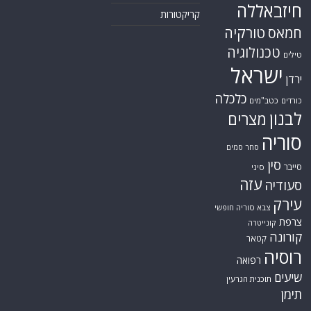
חיזבאללה
קריקטורות
טורקיה
חמאס
טכנולוגיה
טילים
ישראל
ירדן
כלכלה
כורדים
כטב"מים
לבנון
מצרים
סוריה
סחר סמים
סין
סייבר
סיני
עזה
סעודיה
עירק
צבא סוריה חופשי
צרפת
קונייטרה
קורונה
קטאר
רוסיה
רפואה
שיעים
תוכנית הגרעין
תימן