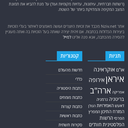
(רשתות חברתיות, עיתונות, עדויות מקומיות ועוד) על מנת להביא את תמונת
המצב המקיפה והמדויקת ביותר של השטח.
אתר Nziv.net מכבד את זכויות היוצרים ועושה מאמצים לאיתור בעלי הזכויות
ביצירות הכלולות בכתבות. אם זיהית יצירה שאתה בעל הזכויות בה ואתה מעוניין
להסירה מהכתבה, אנא פנה אלינו
למייל
תגיות
קטגוריות
אוקראינה
או"ם
חדשות מהעולם
איראן
אירופה
כללי
ארה"ב
כתבות היסטוריה
אפריקה
כתבות מומחים
בריטניה
גרמניה
האמירויות
דאעש
הגולן
כתבות קצרות
המזרח התיכון
המפרץ
כתבות ראשיות
הרשות
הפרסי
הפלסטינית
חות'ים
סקירות תשתית