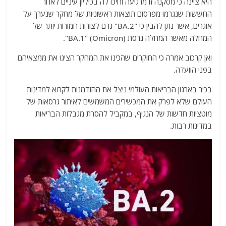
היא ציינה כי מסקנה זו מרגיעה וחיכו לה בכיליון עיניים לאחר
החששות שנגרמו מפרסום תוצאות ראשוניות של מחקר שנערך על
אוגרים, אשר נתן להבין כי "BA.2" גרם לצורות חמורות יותר של
המחלה מאשר המחלה גרסת BA.1" (Omicron)".
ואן קרכוב אמרה כי החוקרים שהכינו את המחקר הציגו את ממצאיהם
בפני הוועדה.
בכיר בארגון הבריאות העולמי ניצל את ההזדמנות לקרוא למדינות
העולם שלא לפרק את המכשירים המשמשים לאיתור גרסאות של
מוטציות חדשות של הנגיף, במקביל להסרת מגבלות הבריאות
במדינות רבות.