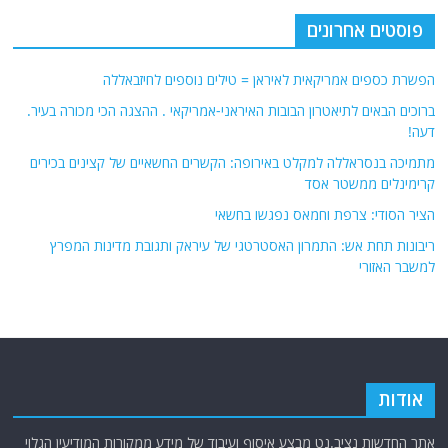
פוסטים אחרונים
הפשרת כספים אמריקאית לאיראן = טילים נוספים לחיזבאללה
ברוכים הבאים לתיאטרון הבובות האיראני-אמריקאי . ההצגה הכי מכורה בעיר.
דעה!
מתמיכה בנסראללה למקלט באירופה: הקשרים החשאיים של קצינים בכירים
קרימינלים ממשטר אסד
הציר הסודי: צרפת וחמאס נפגשו בחשאי
ריבונות תחת אש: התמרון האסטרטגי של עיראק ותגובת מדינות המפרץ
למשבר האזורי
אודות
אתר החדשות נציב.נט מבצע איסוף ועיבוד של מידע ממקורות המודיעין הגלוי