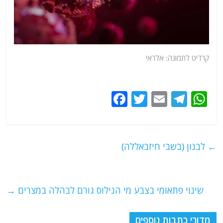
קרדיט לתמונה: אלראי
F
T
E
T
W
a
w
m
el
h
c
itt
ai
e
at
e
er
l
g
s
←
לבנון (בשבי חיזבאללה)
b
ra
A
o
m
p
o
p
שינוי פתאומי בצבע מי הנילוס גורם לבהלה במצרים
→
k
מדורי כתבות נוספים