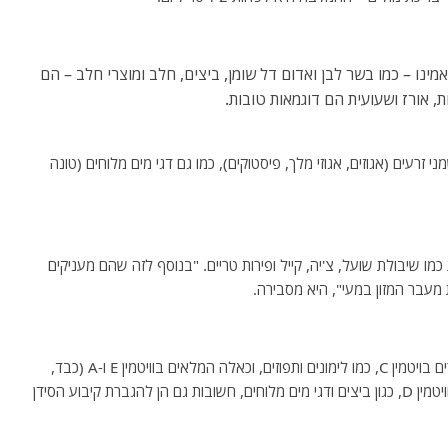
ינו – כמו בשר לבן ואדום דל שומן, ביצים, חלב ומוצרי חלב – הם
ת, אורז ושעועית הם דוגמאות טובות.
 זרעים (אגוזים, אגוזי מלך, פיסטוקים), כמו גם דגי מים מלוחים (טונה
ו שיבולת שועל, צ'יה, קייל ופירות טריים. "בנוסף לזה שהם מעניקים
 מעבר המזון במעי", היא מסבירה.
כדי למנוע הזדקנות התאים, העצה היא לבחור מזונות עשירים בויטמין C, כמו לימונים ותפוזים, וכאלה המלאים בוויטמין E ו-A (כבד,
חלמונים, תרד, דלעת, גזר, פפאיה ומנגו) ומזונות עשירים בוויטמין D, כגון ביצים ודגי מים מלוחים, חשובות גם הן להגברת קיבוע הסידן