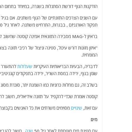
a
w
m
el
h
הזדקנות הגוף דורשת הסתגלות בשגרה, במיוחד בתחום התזונ
c
itt
ai
e
at
e
er
l
g
s
עם השנים הצרכים התזונתיים של הגוף משתנים. אם בגיל 
תפקוד האורגניזם , בבגרות, התרחיש משתנה. לאחר גיל 50
b
ra
A
o
m
p
בראיון ל-MAG מסבירה התזונאית אמינה קוסטה שחשוב לבחור מזונות טריים, ולהימנע ככל הניתן ממזונות מעובדים.
o
p
"איזון מזונות דורש עיכול, ספיגה וניצול של רכיבי תזונה ב
k
המומחית.
לדבריה, הבעיות הבריאותיות העיקריות
שעלולות
שומן בגוף, ירידה במסת השריר, ירידה בתפקודים קוגניטיביים,
בשלב זה, גם מחלות כרוניות כמו השמנת יתר, סוכרת מסוג 2, יתר לחץ דם ומחלות לב שכיחות יותר.
קוסטה אומרת שכדי להקפיד על תזונה אידיאלית, חשוב לה
עם זאת,
שינויים
מסוימים משרתים את כל האנשים בקבוצת ה
מים
עם ספיגת מים מופחתת לאחר גיל 50
שנה
, חשוב להגביר צרי