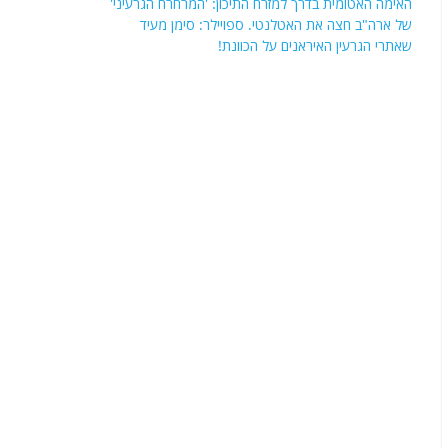
האימה האטומית בדרך למזרח התיכון: 'המרחרח הגרעיני'
של ארה"ב חצה את האטלנטי. ספויילר: סימן מעיד
שאתרי הגרעין האיראנים על הכוונת!