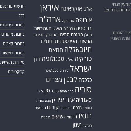
יעין הגלוי
איראן
חדשות מהעולם
אוקראינה
או"ם
א את תמונת המצב
כללי
ארה"ב
אירופה
אפריקה
כתבות היסטוריה
בריטניה
האמירויות
גרמניה
דאעש
בעלי הזכויות
כתבות מומחים
המזרח התיכון
המפרץ הפרסי
הגולן
אתה מעוניין
הרשות הפלסטינית
חות'ים
כתבות קצרות
חיזבאללה
חמאס
כתבות ראשיות
טורקיה
טכנולוגיה
ירדן
טילים
סקירות תשתית
ישראל
כורדים
כטב"מים
קריקטורות
לבנון
מצרים
כלכלה
סוריה
סין
סייבר
סיני
סחר סמים
עזה
עירק
סעודיה
צבא סוריה
קורונה
צרפת
קטאר
חופשי
קונייטרה
רוסיה
שיעים
רפואה
תוכנית
תימן
הגרעין