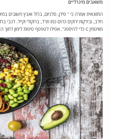
משאבים מינרליים
התזונאית אמרה כי " סידן, סלניום, ברזל ואבץ חשובים במיוח
חלב, ובירקות ירוקים כהים כמו תרד, ברוקולי וקייל. לגבי
מוויטמין C כדי להיספג”. אפילו לטפטף טיפות לימון לתוך השעועית, או לאכול תפוז אחרי הארוחות