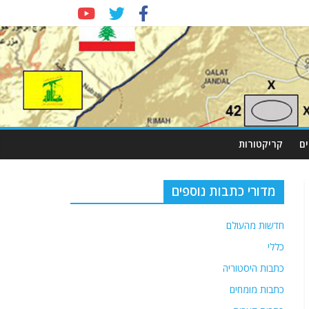
ם
קריקטורות
מדורי כתבות נוספים
חדשות מהעולם
כללי
כתבות היסטוריה
כתבות מומחים