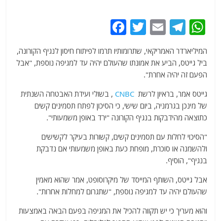
F
T
E
T
W
a
w
m
el
h
המיליארדר האמריקאי, שתרומותיו תרמו לפיתוח חיסון לנגיף הקורונה,
c
itt
ai
e
at
ביל גייטס, הביע את אמונתו שהעולם יהיה עד למגיפה נוספת, "אבל
e
er
l
g
s
הפעם זה יהיה אחרת".
b
ra
A
גייטס אמר, בראיון לרשת
CNBC
, בשולי ועידת האבטחה השנתית
o
m
p
של מינכן בגרמניה, ביום שישי, כי הסיכון לפתח תסמינים קשים
o
p
כתוצאה מהידבקות בנגיף הקורונה "ירד באופן משמעותי".
k
"הסיכוי לחלות עם תסמינים קשים, קשורות בעיקר לקשישים
ולהשמנה או סוכרת, מופחת כעת באופן משמעותי אם נדבקת
בנגיף", הוסיף.
אבל גייטס, השותף המייסד של מיקרוסופט, אמר שהוא מאמין
שהעולם יהיה עד למגיפה נוספת, "שתגרום למחלות אחרות".
והוא מעריך כי יש תקווה להכיל את המגיפה בפעם הבאה באמצעות