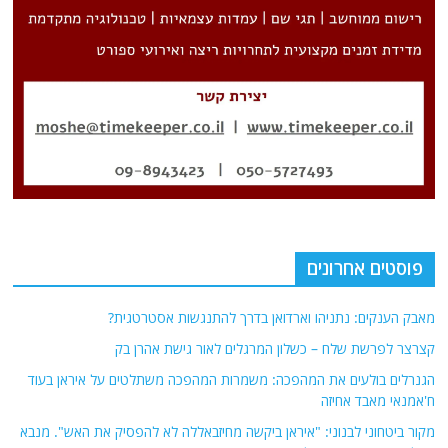
פוסטים אחרונים
מאבק הענקים: נתניהו וארדואן בדרך להתנגשות אסטרטגית?
קצרצר לפרשת שלח – כשלון המרגלים לאור גישת אהרן בק
הגנרלים בולעים את המהפכה: משמרות המהפכה משתלטים על איראן בעוד
ח'אמנאי מאבד אחיזה
מקור ביטחוני לבנוני: "איראן ביקשה מחיזבאללה לא להפסיק את האש". מנבא