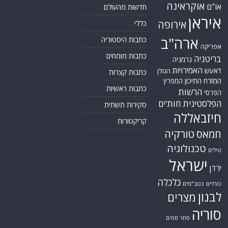
אוקראינה
או"ם
חדשות מהעולם
איראן
אירופה
כללי
ארה"ב
כתבות היסטוריה
אפריקה
כתבות מומחים
בריטניה
גרמניה
האמירויות
דאעש
הגולן
כתבות קצרות
המזרח התיכון
המפרץ
כתבות ראשיות
הרשות
הפרסי
הפלסטינית
חות'ים
סקירות תשתית
חיזבאללה
קריקטורות
טורקיה
חמאס
טכנולוגיה
טילים
ישראל
ירדן
כלכלה
כורדים
כטב"מים
לבנון
מצרים
סוריה
סחר סמים