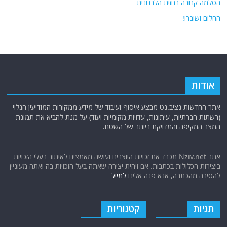
הסלמה קרובה בחזית הלבנונית
החלום ושוברו!
אודות
אתר החדשות נציב.נט מבצע איסוף ועיבוד של מידע ממקורות המודיעין הגלוי
(רשתות חברתיות, עיתונות, עדויות מקומיות ועוד) על מנת להביא את תמונת
המצב המקיפה והמדויקת ביותר של השטח.
אתר Nziv.net מכבד את זכויות היוצרים ועושה מאמצים לאיתור בעלי הזכויות
ביצירות הכלולות בכתבות. אם זיהית יצירה שאתה בעל הזכויות בה ואתה מעוניין
להסירה מהכתבה, אנא פנה אלינו
למייל
תגיות
קטגוריות