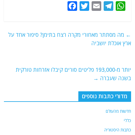
F
T
E
T
W
a
w
m
el
h
c
itt
ai
e
at
e
er
l
g
s
←
מה מסתתר מאחורי מקרה רצח בתימן? סיפור אחד על
b
ra
A
ארץ אוכלת יושביה
o
m
p
o
p
יותר מ-193,000 פליטים סורים קיבלו אזרחות טורקית
k
בשנה שעברה
→
מדורי כתבות נוספים
חדשות מהעולם
כללי
כתבות היסטוריה