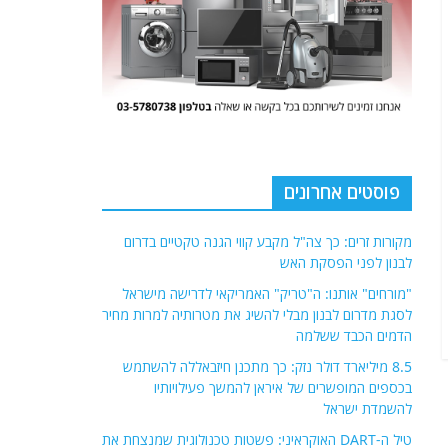
פוסטים אחרונים
מקורות זרים: כך צה"ל מקבע קווי הגנה טקטיים בדרום
לבנון לפני הפסקת האש
"מורחים" אותנו: ה"טריק" האמריקאי לדרישה מישראל
לסגת מדרום לבנון מבלי להשיג את מטרותיה למרות מחיר
הדמים הכבד ששלמה
8.5 מיליארד דולר נזק: כך מתכנן חיזבאללה להשתמש
בכספים המופשרים של איראן להמשך פעילויותיו
להשמדת ישראל
טיל ה-DART האוקראיני: פשטות טכנולוגית שמנצחת את