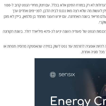
המשבר במזרח אירופה הפך את סעודיה לאחת המרוויחות הגדולות לא רק במזרח התיכון אלא בכלל. עם זינוק מחירי הנפט קרוב ל-100
ידן לעשות מה שלא רצה מאז נכנס לבית הלבן. לפני ימים אחדים ערך
 מריאד בשנה האחרונה. עם יורש העצר מוחמד בן סלמאן, ביידן לא מוכן
ג'י.
בכל אופן נוכח עליית מחירי הזהב השחור, ההערכה היא שהכנסות הנפט של סעודיה השנה יגיעו לכ-475 מיליארד דולר. בשנת הקורונה
לה להיות אופציה להזרמת עוד נפט לשוק במידה שהאספקה מרוסיה תפחת או
 מכל סוגיה אחרת.