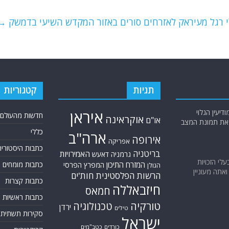
לי רגל מעיראק לאזרחים סורים באזור המקדש השיעי בדמשק
→
תגיות
קטגוריות
יעין הגלוי
איראן
חדשות מהעולם
אוקראינה
או"ם
א את תמונת המצב
כללי
ארה"ב
אירופה
אפריקה
כתבות היסטוריה
בריטניה
האמירויות
גרמניה
דאעש
בעלי הזכויות
המזרח התיכון
כתבות מומחים
המפרץ הפרסי
הגולן
אתה מעוניין
הרשות הפלסטינית
חות'ים
כתבות קצרות
חיזבאללה
חמאס
כתבות ראשיות
טורקיה
טכנולוגיה
ירדן
טילים
סקירות תשתית
ישראל
כורדים
כטב"מים