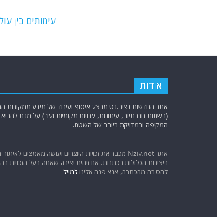
o
m
p
o
p
עימותים בין עו
k
אודות
אתר החדשות נציב.נט מבצע איסוף ועיבוד של מידע ממקורות המוד
(רשתות חברתיות, עיתונות, עדויות מקומיות ועוד) על מנת להבי
המקיפה והמדויקת ביותר של השטח.
אתר Nziv.net מכבד את זכויות היוצרים ועושה מאמצים לאיתור 
ביצירות הכלולות בכתבות. אם זיהית יצירה שאתה בעל הזכויות בה ו
להסירה מהכתבה, אנא פנה אלינו
למייל