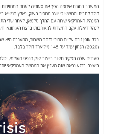
a
w
m
el
h
c
itt
ai
e
at
דולר לחבית והחשש כי יווצר מחסור בשוק, נאלץ הנשיא בי
e
er
l
g
s
המנהיג האמריקאי שיחה עם המלך סלמאן, לאחר שדי התעלם
b
ra
A
לנהל דיאלוג עקב החשדות למעורבותו ברצח העיתונאי חשוק
o
m
p
o
p
(2020) הנתון עמד על 145 מיליארד דולר בלבד.
k
סעודיה שלה תפקיד חשוב בייצוב שוק הנפט העולמי, יכו
תיעצר. כרגע נראה שזה מעניין את הממשל האמריקאי יותר