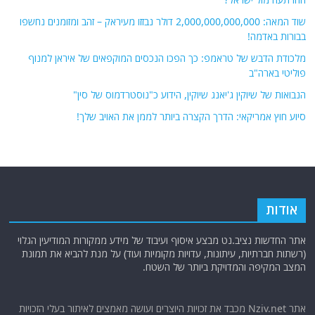
(רשתות חברתיות, עיתונות, עדויות מקומיות ועוד) על מנת להביא את תמונת
המצב המקיפה והמדויקת ביותר של השטח.
אתר Nziv.net מכבד את זכויות היוצרים ועושה מאמצים לאיתור בעלי הזכויות
ביצירות הכלולות בכתבות. אם זיהית יצירה שאתה בעל הזכויות בה ואתה מעוניין
להסירה מהכתבה, אנא פנה אלינו
למייל
תגיות
קטגוריות
אוקראינה
או"ם
חדשות מהעולם
איראן
אירופה
כללי
ארה"ב
כתבות היסטוריה
אפריקה
כתבות מומחים
בריטניה
גרמניה
האמירויות
דאעש
הגולן
כתבות קצרות
המזרח התיכון
המפרץ
כתבות ראשיות
הרשות
הפרסי
הפלסטינית
חות'ים
סקירות תשתית