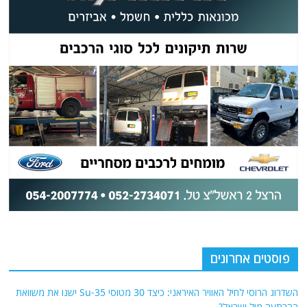
פוסטים אחרונים
השדרוג הרוסי לחיל האוויר האיראני: כיצד 30 מטוסי Su-35 ישנו את משוואת
ההרתעה מול ישראל?
שוד המאה: 2,000,000,000,000 דולר נבזזו מעיראק – זהב ומזומנים נחשפו
בבורות באדמה!
מלכודת הדבש של טראמפ: כך הפכו הנכסים המוקפאים של איראן למנוף
פוליטי בארה"ב
הנבואות של שיוקין ג'יאנג שיוקין, הידוע כ"נוסטרדמוס של סין"
סיוע חוץ אמריקאי: הדרך הקצרה ביותר לממן את האויב שלך!
אודות
אתר החדשות נציב.נט מבצע איסוף ועיבוד של מידע ממקורות המודיעין הגלוי