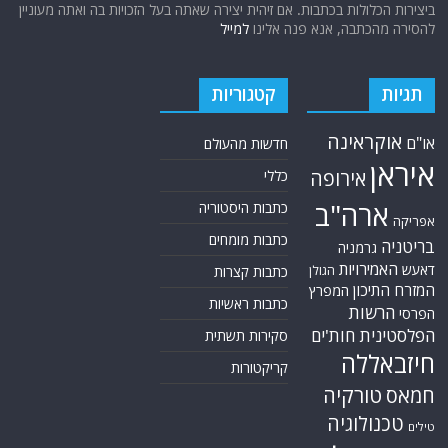
חיזבאללה
קריקטורות
טורקיה
חמאס
טכנולוגיה
טילים
ישראל
ירדן
כלכלה
כורדים
כטב"מים
לבנון
מצרים
סוריה
סחר סמים
סין
סייבר
סיני
עזה
סעודיה
עירק
צבא סוריה חופשי
צרפת
קונייטרה
קורונה
קטאר
רוסיה
רפואה
שיעים
תוכנית הגרעין
תימן