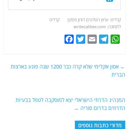
קרדיט:
ערוץ
הטלגרם דורון פסקין
קרדיט
לתמונה: writecaliber.com
F
T
E
T
W
a
w
m
el
h
c
itt
ai
e
at
e
er
l
g
s
←
אסון אקלימי שלא קרה כבר 1200 שנה פוגע בארצות
b
ra
A
הברית
o
m
p
o
p
המנהיג הדרוזי הישראלי יצא למוסקבה לטפל בבעיות
k
הדרוזים בדרום סוריה
→
מדורי כתבות נוספים