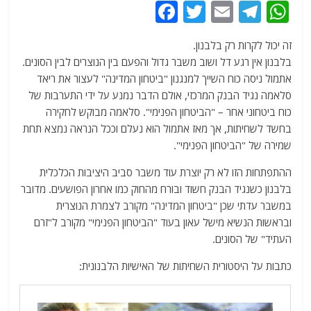
F
T
E
T
W
a
w
m
el
h
זה יכול לקרות רק בלבנון.
c
itt
ai
e
at
בלבנון אין רגע דל ושוב משבר גדול והפעם בין הנוצרים לבין הסונים.
e
er
l
g
s
אתמול ניסה כוח השייך למנגנון "ביטחון המדינה" לעצור את ריאד
b
ra
A
סלאמה נגיד הבנק המרכזי, אולם הדבר נמנע על ידי התערבות של
כוח ביטחוני אחר – "הביטחון הפנימי". סלאמה מבוקש לחקירה
o
m
p
בחשד לשחיתות, אך מאז אתמול הוא נעלם וככל הנראה נמצא תחת
o
p
שמירה של "הביטחון הפנימי".
k
ההתפתחות הזו לא רק יוצרת עוד משבר סביב היציבות הכלכלית
בלבנון כשנגיד הבנק חשוד ובורח מהחוק כמו אחרון הפושעים. מדובר
במשבר עדתי שכן "ביטחון המדינה" מקורב לצמרת הנוצרית
ובראשות הנשיא מישל עאון בעוד "הביטחון הפנימי" מקורב ל"זרם
העתיד" של הסונים.
כתבות על היסטורית השחיתות של האישיות הלבנונית: