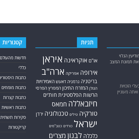
תגיות
קטגוריות
יעין הגלוי
איראן
חדשות מהעולם
אוקראינה
או"ם
א את תמונת המצב
כללי
ארה"ב
אירופה
אפריקה
כתבות היסטוריה
בריטניה
האמירויות
גרמניה
דאעש
בעלי הזכויות
המזרח התיכון
כתבות מומחים
המפרץ הפרסי
הגולן
אתה מעוניין
הרשות הפלסטינית
חות'ים
כתבות קצרות
חיזבאללה
חמאס
כתבות ראשיות
טורקיה
טכנולוגיה
ירדן
טילים
סקירות תשתית
ישראל
כורדים
כטב"מים
קריקטורות
לבנון
מצרים
כלכלה