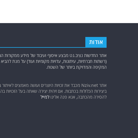
אודות
אתר החדשות נציב.נט מבצע איסוף ועיבוד של מידע ממקורות המוד
(רשתות חברתיות, עיתונות, עדויות מקומיות ועוד) על מנת להבי
המקיפה והמדויקת ביותר של השטח.
אתר Nziv.net מכבד את זכויות היוצרים ועושה מאמצים לאיתור 
ביצירות הכלולות בכתבות. אם זיהית יצירה שאתה בעל הזכויות בה ו
להסירה מהכתבה, אנא פנה אלינו
למייל