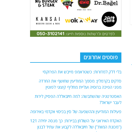
פוסטים אחרונים
בלי דלק למדורות: כשטראמפ מייבש את הפרוקסי
סדקים בקרמלין: מסמך המודיעין שחושף את החרדה
מפני הפיכה ברוסיה ועליית מחליף קיצוני לפוטין
האסטרטגיה שהשתבשה: למה חיזבאללה הפסיק לירות
לעבר ישראל?
פעילות המודיעין וההשפעה של סין בכיסוי אקדמי באירופה
האקדח האיראני על השולחן בביירות: כך מנסה יחידה 121
("מכונת המוות") של חיזבאללה לקבוע את עתיד לבנון