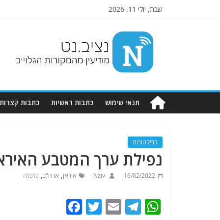
שבת, יולי 11, 2026
Nziv.net
מודיעין
מהמקורות
הגלויים
תנאי שימוש
כתבות ראשיות
כתבות קצרות
קריקטורות
נפילת ערך המטבע האיראנ
,
,
16/02/2022
Nziv
איראן
ארה"ב
כלכלה
F
T
E
T
W