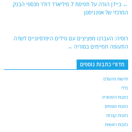
e
er
l
g
s
←
ביידן הורה על תפיסת 7 מיליארד דולר מכספי הבנק
b
ra
A
המרכזי של אפגניסטן
o
m
p
o
p
רוסיה: העברנו מפציצים עם טילים היפרסיוניים לשדה
k
התעופה חמיימים בסוריה
→
מדורי כתבות נוספים
חדשות מהעולם
כללי
כתבות היסטוריה
כתבות מומחים
כתבות קצרות
כתבות ראשיות