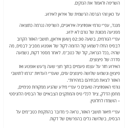
השריפה ולאמוד את הנזקים.
עד כאן זוהי הגרסה הרשמית של איראן לאירוע.
מנגד, עפ"י גורמי אופוזיציה איראניים, השריפה נגרמה כתוצאה
מפגיעה מכוונת של גורם לא ידוע.
עפ"י הגורמים, בשעה 02:30 (שעון איראן), תושבי האזור הקרוב
לבסיס החלו לשמוע קול הדומה לקול של אופנוע מסביב לבסיס, מה
שהיה ,ככל הנראה, קול של כטב"מ. לאחר מספר דקות, נשמעה
סדרה של פיצוצים.
האירוע חזר על עצמו פעמיים בתוך חצי שעה (רעש אופנוע ואז
פיצוץ) ונשמעו שלושה פיצוצים עזים, שעפ"י העדויות "גרמו לתושבי
האזור לצאת מבתיהם במהירות".
גורמי האופוזיציה טוענים כי עפ"י מידע שהגיע ממקורות פנימיים,
מחסן הדלק, ציוד לכלי טיס והמתקנים הצבאיים של הבסיס הלוגיסטי
– הושמדו לחלוטין.
עפ"י תיאור תושבי האזור, נראה כי מדובר בהתקפת כטב"מים על
הבסיס, בשלושה גלים בהפרשים של דקות.