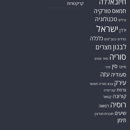
אודות
אתר החדשות נציב.נט מבצע איסוף ועיבוד של מידע ממקורות המודיעין הגלוי
(רשתות חברתיות, עיתונות, עדויות מקומיות ועוד) על מנת להביא את תמונת
המצב המקיפה והמדויקת ביותר של השטח.
אתר Nziv.net מכבד את זכויות היוצרים ועושה מאמצים לאיתור בעלי הזכויות
ביצירות הכלולות בכתבות. אם זיהית יצירה שאתה בעל הזכויות בה ואתה מעוניין
להסירה מהכתבה, אנא פנה אלינו
למייל
תגיות
קטגוריות
אוקראינה
או"ם
חדשות מהעולם
איראן
אירופה
כללי
ארה"ב
כתבות היסטוריה
אפריקה
כתבות מומחים
בריטניה
גרמניה