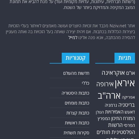
פוסטים אחרונים
מקורות זרים: כך צה"ל מקבע קווי הגנה טקטיים בדרום לבנון לפני הפסקת
האש
"מורחים" אותנו: ה"טריק" האמריקאי לדרישה מישראל לסגת מדרום לבנון
מבלי להשיג את מטרותיה למרות מחיר הדמים הכבד ששלמה
8.5 מיליארד דולר נזק: כך מתכנן חיזבאללה להשתמש בכספים המופשרים של
איראן להמשך פעילויותיו להשמדת ישראל
טיל ה-DART האוקראיני: פשטות טכנולוגית שמנצחת את ה-GPS. האם
לצה"ל יש מה ללמוד ממנו?
הפצצנו אותם עד עפר — ואז נכנענו על הנייר!