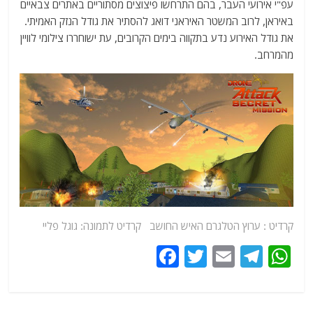
עפ"י אירועי העבר, בהם התרחשו פיצוצים מסתוריים באתרים צבאיים
באיראן, לרוב המשטר האיראני דואג להסתיר את גודל הנזק האמיתי.
את גודל האירוע נדע בתקווה בימים הקרובים, עת ישוחררו צילומי לוויין
מהמרחב.
קרדיט : ערוץ הטלגרם
האיש החושב
קרדיט לתמונה: גוגל פליי
F
T
E
T
W
a
w
m
el
h
c
itt
ai
e
at