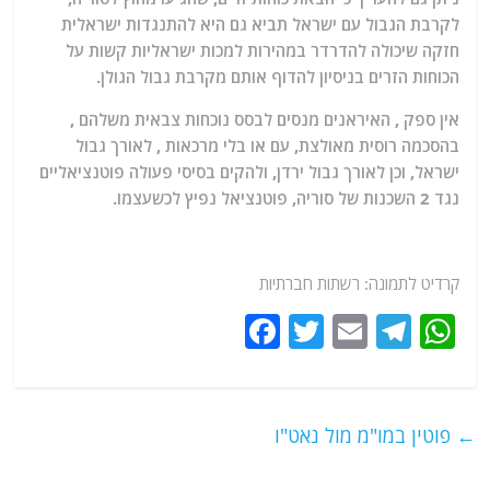
לקרבת הגבול עם ישראל תביא גם היא להתנגדות ישראלית
חזקה שיכולה להדרדר במהירות למכות ישראליות קשות על
הכוחות הזרים בניסיון להדוף אותם מקרבת גבול הגולן.
אין ספק , האיראנים מנסים לבסס נוכחות צבאית משלהם ,
בהסכמה רוסית מאולצת, עם או בלי מרכאות , לאורך גבול
ישראל, וכן לאורך גבול ירדן, ולהקים בסיסי פעולה פוטנציאליים
נגד 2 השכנות של סוריה, פוטנציאל נפיץ לכשעצמו.
קרדיט לתמונה: רשתות חברתיות
F
T
E
T
W
a
w
m
el
h
c
itt
ai
e
at
e
er
l
g
s
←
פוטין במו"מ מול נאט"ו
b
ra
A