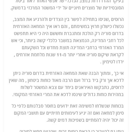
בעיקר ההדרדרות במצב הכלכלי של אנשי האזור לאור ביטול
הסובסידיות של מוצרים חיוניים על ידי המשטר המרכזי בדמשק.
הרוסים ,שניסו בתחילה לפשר בין הצדדים ולהרגיע את המצב,
נכשלו כישלון חרוץ במשימתם , והם ראו איך המחאה האזרחית
בדרום סוריה רק הולכת ומתגברת וחששם היה כי היא תתפשט
לכל רחבי המדינה, הנמצאת במשבר כלכלי קשה ביותר, וכי אש
המרד האזרחי ברחבי המדינה תוצת מחדש וכל השקעתם
לקראת שיקום סוריה אחרי יותר מ-11 שנות מלחמת אזרחים ,
ירדו לטימיון .
אי כך , ומתוך הבנה שאת המחאה האזרחית בדרום סוריה ניתן
לדכא אך ורק ביד ברזל ועם הרבה מאוד כוחות ביטחון , מה שאין
לרוסים, נתבקשו האיראנים ביחד עם צבא המשטר לשלוח
במהירות כוחות גדולים שינסו לדכא את המרי האזרחי המקומי.
בכוחות שנשלחו למשימה זאת ידועים בחוסר סבלנותם כלפי כל
סימן למחאה ואם זה יגיע לעימותים חזיתיים עם תושבי המקום
זה יכול יהיה להסתיים בשפיכות דמים קשה.
ניתן גם להעריך כי הבאת כוחות זרים, שהגיעו מחוץ לסוריה,