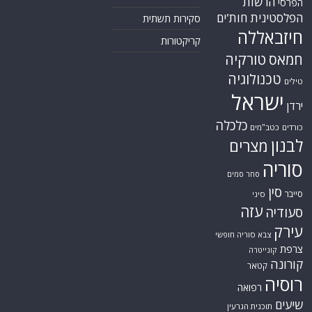
הרשות
הפרסי
הפלסטינית
חות'ים
סקירות תשתית
חיזבאללה
קריקטורות
טורקיה
חמאס
טכנולוגיה
טילים
ישראל
ירדן
כלכלה
כורדים
כטב"מים
לבנון
מצרים
סוריה
סחר סמים
סין
סייבר
סיני
עזה
סעודיה
עירק
צבא סוריה חופשי
צרפת
קונייטרה
קורונה
קטאר
רוסיה
רפואה
שיעים
תוכנית הגרעין