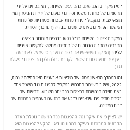
לפי המקורות, הכבישים, בהם נעים השיירות , מאובטחים על ידי
מחסומים של כוחות המשטר וסיורים קבועים של יחידות הביטחון מאז
מוצאי שבת, במקביל לגיחות כוחות אבטחה ספורדיות של כוחות
המשטר הפועלים באתרים שונים בבדיה (המדבר) הסורית.
המקורות ציינו כי השיירות הנ"ל נסעו בדרכים מיוחדות ביציאה
מהבדיה למחוזות הדרומיים של המדינה מחשש לתקיפות אוויריות
עליהן.
(הפיקוד השיעי-איראני בסוריה מעריך כי ישראל לא תראה
בעין יפה תנועת כוחות שכאלו לקרבת גבולה ולכן הם צפויים לפעולת
נגד).
זהו המהלך הראשון מסוגו של מיליציות איראניות מאז תחילת שנה זו,
2022, ושיגור השיירות התרחש במקביל להפגנות נגד משטר אסד
באס-סויידה הנמשכות ברציפות כבר יותר משבוע, ודרישות של
בכירים סורים פרו-איראניים לדכא את התנועה העממית במחוזות של
דרום המדינה.
יש לציין כי את עיקר נטל ההפגנות נגד המשטר נוטלת העדה
הדרוזית המרוכזת בעיקר במחוז סוידא . הרקע להפגנות הוא