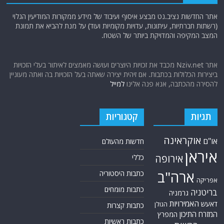
אתר החדשות נציב.נט מבצע איסוף ועיבוד של מידע ממקורות המודיעין הגלוי
(רשתות חברתיות, עיתונות, עדויות מקומיות ועוד) על מנת להביא את תמונת
המצב המקיפה והמדויקת ביותר של השטח.
אתר Nziv.net מכבד את זכויות היוצרים ועושה מאמצים לאיתור בעלי הזכויות
ביצירות הכלולות בכתבות. אם זיהית יצירה שאתה בעל הזכויות בה ואתה מעוניין
להסירה מהכתבה, אנא פנה אלינו
למייל
תגיות
קטגוריות
אוקראינה
או"ם
חדשות מהעולם
איראן
אירופה
כללי
ארה"ב
כתבות היסטוריה
אפריקה
כתבות מומחים
בריטניה
גרמניה
האמירויות
דאעש
הגולן
כתבות קצרות
המזרח התיכון
המפרץ
כתבות ראשיות