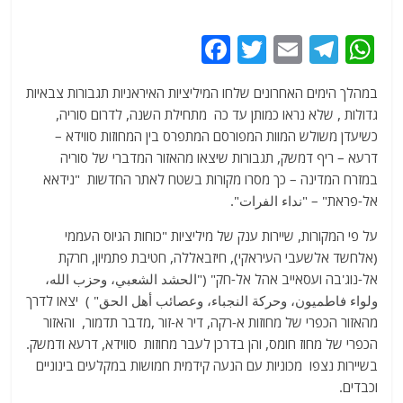
F
T
E
T
W
a
w
m
el
h
במהלך הימים האחרונים שלחו המיליציות האיראניות תגבורות צבאיות
c
itt
ai
e
at
גדולות , שלא נראו כמותן עד כה מתחילת השנה, לדרום סוריה,
e
er
l
g
s
כשיעדן משולש המוות המפורסם המתפרס בין המחוזות סווידא –
b
ra
A
דרעא – ריף דמשק, תגבורות שיצאו מהאזור המדברי של סוריה
במזרח המדינה – כך מסרו מקורות בשטח לאתר החדשות "נידאא
o
m
p
אל-פראת" – "نداء الفرات".
o
p
על פי המקורות, שיירות ענק של מיליציות "כוחות הגיוס העממי
k
(אלחשד אלשעבי העיראקי), חיזבאללה, חטיבת פתמיון, חרקת
אל-נוג'בה ועסאייב אהל אל-חק" ("الحشد الشعبي، وحزب الله،
ولواء فاطميون، وحركة النجباء، وعصائب أهل الحق" ) יצאו לדרך
מהאזור הכפרי של מחוזות א-רקה, דיר א-זור ,מדבר תדמור, והאזור
הכפרי של מחוז חומס, והן בדרכן לעבר מחוזות סווידא, דרעא ודמשק.
בשיירות נצפו מכוניות עם הנעה קידמית חמושות במקלעים בינוניים
וכבדים.