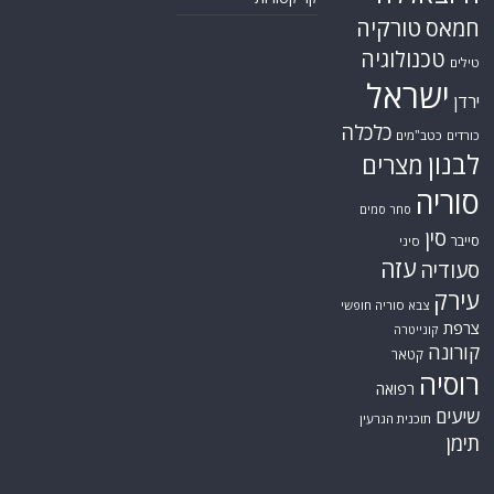
טורקיה
חמאס
טכנולוגיה
טילים
ישראל
ירדן
כלכלה
כורדים
כטב"מים
לבנון
מצרים
סוריה
סחר סמים
סין
סייבר
סיני
עזה
סעודיה
עירק
צבא סוריה חופשי
צרפת
קונייטרה
קורונה
קטאר
רוסיה
רפואה
שיעים
תוכנית הגרעין
תימן