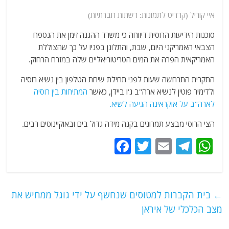
איי קוריל (קרדיט לתמונות: רשתות חברתיות)
סוכנות הידיעות הרוסית דיווחה כי משרד ההגנה זימן את הנספח
הצבאי האמריקני היום, שבת, והתלונן בפניו על כך שהצוללת
האמריקאית הפרה את המים הטריטוריאליים שלה במזרח הרחוק.
התקרית התרחשה שעות לפני תחילת שיחת הטלפון בין נשיא רוסיה
ולדימיר פוטין לנשיא ארה"ב ג'ו ביידן, כאשר
המתיחות בין רוסיה
לארה"ב על אוקראינה הגיעה לשיא.
הצי הרוסי מבצע תמרונים בקנה מידה גדול בים ובאוקיינוסים רבים.
F
T
E
T
W
a
w
m
el
h
c
itt
ai
e
at
e
er
l
g
s
←
בית הקברות למטוסים שנחשף על ידי גוגל ממחיש את
b
ra
A
מצב הכלכלי של איראן
o
m
p