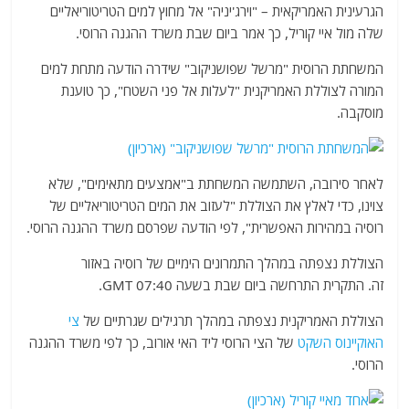
הגרעינית האמריקאית – "וירג'יניה" אל מחוץ למים הטריטוריאליים
שלה מול איי קוריל, כך אמר ביום שבת משרד ההגנה הרוסי.
המשחתת הרוסית "מרשל שפושניקוב" שידרה הודעה מתחת למים
המורה לצוללת האמריקנית "לעלות אל פני השטח", כך טוענת
מוסקבה.
לאחר סירובה, השתמשה המשחתת ב"אמצעים מתאימים", שלא
צוינו, כדי לאלץ את הצוללת "לעזוב את המים הטריטוריאליים של
רוסיה במהירות האפשרית", לפי הודעה שפרסם משרד ההגנה הרוסי.
הצוללת נצפתה במהלך התמרונים הימיים של רוסיה באזור
זה. התקרית התרחשה ביום שבת בשעה 07:40 GMT.
הצוללת האמריקנית נצפתה במהלך תרגילים שגרתיים של
צי
האוקיינוס ​​השקט
של הצי הרוסי ליד האי אורוב, כך לפי משרד ההגנה
הרוסי.