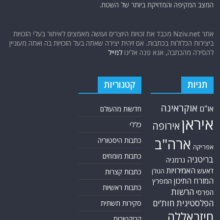
המצב המקיפה והמדויקת ביותר של השטח.
אתר Nziv.net מכבד את זכויות היוצרים ועושה מאמצים לאיתור בעלי הזכויות
ביצירות הכלולות בכתבות. אם זיהית יצירה שאתה בעל הזכויות בה ואתה מעוניין
להסירה מהכתבה, אנא פנה אלינו
למייל
תגיות
קטגוריות
אוקראינה
או"ם
חדשות מהעולם
איראן
אירופה
כללי
ארה"ב
כתבות היסטוריה
אפריקה
כתבות מומחים
בריטניה
גרמניה
האמירויות
דאעש
הגולן
כתבות קצרות
המזרח התיכון
המפרץ
כתבות ראשיות
הרשות
הפרסי
הפלסטינית
חות'ים
סקירות תשתית
חיזבאללה
קריקטורות