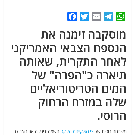
F
T
E
T
W
a
w
m
el
h
מוסקבה זימנה את
c
itt
ai
e
at
e
er
l
g
s
הנספח הצבאי האמריקני
b
ra
A
לאחר התקרית, שאותה
o
m
p
תיארה כ"הפרה" של
o
p
k
המים הטריטוריאליים
שלה במזרח הרחוק
הרוסי.
משחתת רוסית של
צי האוקיינוס ​​השקט
חשפה וגירשה את הצוללת