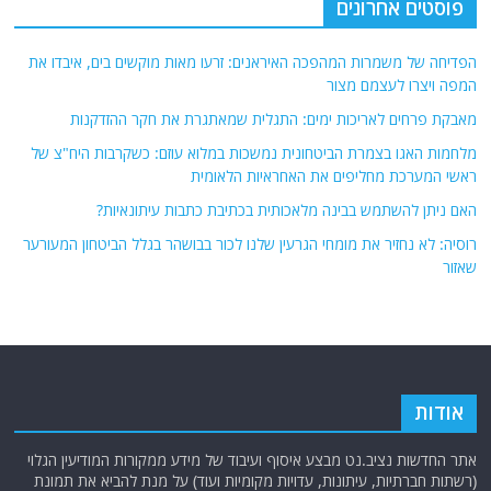
פוסטים אחרונים
הפדיחה של משמרות המהפכה האיראנים: זרעו מאות מוקשים בים, איבדו את
המפה ויצרו לעצמם מצור
מאבקת פרחים לאריכות ימים: התגלית שמאתגרת את חקר ההזדקנות
מלחמות האגו בצמרת הביטחונית נמשכות במלוא עוזם: כשקרבות היח"צ של
ראשי המערכת מחליפים את האחראיות הלאומית
האם ניתן להשתמש בבינה מלאכותית בכתיבת כתבות עיתונאיות?
רוסיה: לא נחזיר את מומחי הגרעין שלנו לכור בבושהר בגלל הביטחון המעורער
שאזור
אודות
אתר החדשות נציב.נט מבצע איסוף ועיבוד של מידע ממקורות המודיעין הגלוי
(רשתות חברתיות, עיתונות, עדויות מקומיות ועוד) על מנת להביא את תמונת