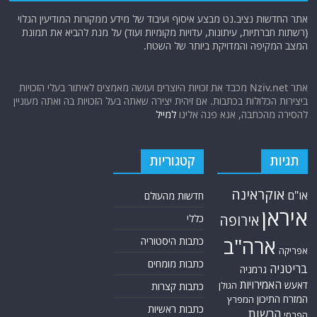
אתר החדשות נציב.נט מבצע איסוף ועיבוד של מידע ממקורות המודיעין הגלוי
(רשתות חברתיות, עיתונות, עדויות מקומיות ועוד) על מנת להביא את תמונת
המצב המקיפה והמדויקת ביותר של השטח.
אתר Nziv.net מכבד את זכויות היוצרים ועושה מאמצים לאיתור בעלי הזכויות
ביצירות הכלולות בכתבות. אם זיהית יצירה שאתה בעל הזכויות בה ואתה מעוניין
להסירה מהכתבה, אנא פנה אלינו
למייל
תגיות
קטגוריות
אוקראינה
או"ם
חדשות מהעולם
איראן
אירופה
כללי
ארה"ב
כתבות היסטוריה
אפריקה
כתבות מומחים
בריטניה
גרמניה
האמירויות
דאעש
הגולן
כתבות קצרות
המזרח התיכון
המפרץ
כתבות ראשיות
הרשות
הפרסי