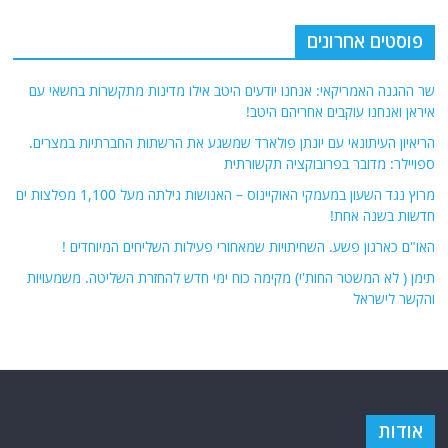
פוסטים אחרונים
שר ההגנה האמריקאי: אנחנו יודעים היטב אילו מדינות מתקשרות בחשאי עם
איראן ואנחנו עוקבים אחריהם היטב!
הריאיון העיתונאי עם יונתן פולארד שמשגע את הרשתות החברתיות במצרים.
ספויילר: מדובר בפרובוקציה תקשורתית
מרוץ נגד השעון במעמקי האוקיינוס – האנושות גילתה מעל 1,100 מפלצות ים
חדשות בשנה אחת!
האו"ם כארגון פשע. השחיתויות שמאחורי פעילות השליחים המיוחדים !
תימן ( לא המשטר החות'י) מקימה כוח ימי חדש להחזרת השליטה. משמעויות
והקשר לישראל
אודות