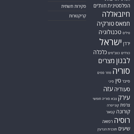
הפלסטינית
חות'ים
סקירות תשתית
חיזבאללה
קריקטורות
טורקיה
חמאס
טכנולוגיה
טילים
ישראל
ירדן
כלכלה
כורדים
כטב"מים
לבנון
מצרים
סוריה
סחר סמים
סין
סייבר
סיני
עזה
סעודיה
עירק
צבא סוריה חופשי
צרפת
קונייטרה
קורונה
קטאר
רוסיה
רפואה
שיעים
תוכנית הגרעין