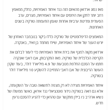
מאז נסוג ארדואן מהאיום הזה נגד איחוד האמירויות, כחלק ממאמץ
רחב יותר לתקן את היחסים עם איחוד האמירויות, מצרים, ערב
הסעודית ומדינות ערביות אחרות שעמן התעמתה טורקיה בשנים
האחרונות.
המאמצים הדיפלומטיים של טורקיה כללו ביקור בנובמבר האחרון של
יורש העצר של איחוד האמירויות, שייח' מוחמד בן זאיד, באנקרה.
ארדואן מקווה למנף את בירת איחוד האמירויות כדי לעזור לבלום את
הקריסה הכלכלית של טורקיה. מאז התקרבותן, אבו דאבי ואנקרה
חתמו על הסכם החלפת מטבעות של 4.9 מיליארד דולר, בעוד שקרן
העושר הריבונית של אבו דאבי התחייבה להשקיע 10 מיליארד דולר
בטורקיה.
איחוד האמירויות מצידה לא רק מצפה לתשואה טובה על השקעתה,
אלא גם רואה בטורקיה גידור פוטנציאלי נגד איראן, כאשר ממשלו של
נשיא ארה"ב ג'ו ביידן מתקשר עם טהראן כדי להגיע להסכם גרעין
חדש.