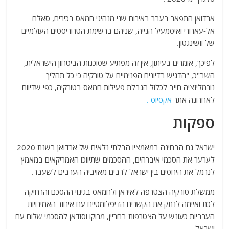
ארדואן התפאר בעבר באירוח שני מנהיגי חמאס בכירים, סאלח
אל-עארורי ואיסמעיל הנייה, שניהם ברשימת הטרוריסטים העולמיים
של וושינגטון.
לפיכך, אומרים בעיתון, אין זה מפתיע שסוכנות הביטחון הישראלית,
השב"כ, "הדגיש בדיונים הפנימיים על טורקיה כי כל תהליך
נורמליזציה חייב לכלול הגבלת פעילות חמאס בטורקיה, כפי שדיווח
לאחרונה אתר
אקסיוס .
ספקות
ישראל גם הבחינה במאמציו הבלתי נלאים של ארדואן בשנת 2020
לערער את הסכמי איברהים, ההסכמים שתיווכו האמריקאים במאמץ
לנרמל את היחסים בין ישראל לרבים מאויביה הערבים לשעבר.
ממשלת טורקיה הצטרפה לאיראן ולחמאס בגינוי ההסכם והרחיקה
לכת ואיימה לנתק את הקשרים הדיפלומטיים עם איחוד האמירויות
הערביות כעונש על הצטרפות בחריין, מרוקו וסודאן להסכמי שלום עם
ישראל.