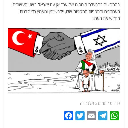
בהתחשב בהרעלת היחסים של ארדואן עם ישראל בשני העשורים
האחרונים והתפניות התכופות שלו, יידרש זמן ומאמץ כדי לבנות
מחדש את האמון.
קרדיט לתמונה: אלג'זירה
F
T
E
T
W
a
w
m
el
h