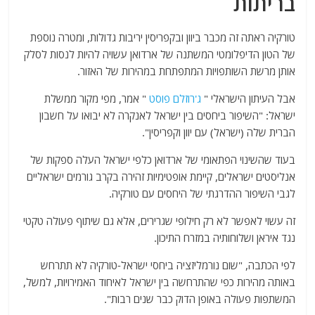
בריתות
טורקיה ראתה זה מכבר ביוון ובקפריסין יריבות גדולות, ומטרה נוספת
של הטון הדיפלומטי המשתנה של ארדואן עשויה להיות לנסות לסלק
אותן מרשת השותפויות המתפתחת במהירות של האזור.
אבל העיתון הישראלי "
ג'רוזלם פוסט
" אמר, מפי מקור ממשלת
ישראל: "השיפור ביחסים בין ישראל לאנקרה לא יבואו על חשבון
הברית שלה (ישראל) עם יוון וקפריסין".
בעוד שהשינוי הפתאומי של ארדואן כלפי ישראל העלה ספקות של
אנליסטים ישראלים, קיימת אופטימיות זהירה בקרב גורמים ישראליים
לגבי השיפור ההדרגתי של היחסים עם טורקיה.
זה עשוי לאפשר לא רק חילופי שגרירים, אלא גם שיתוף פעולה טקטי
נגד איראן ושלוחותיה במזרח התיכון.
לפי הכתבה, "שום נורמליזציה ביחסי ישראל-טורקיה לא תתרחש
באותה מהירות כפי שהתרחשה בין ישראל לאיחוד האמירויות, למשל,
המשתפות פעולה באופן הדוק כבר שנים רבות".