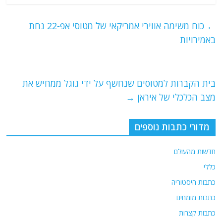
c
itt
ai
e
at
e
er
l
g
s
←
כוח משימה אווירי אמריקאי של מטוסי אפ-22 נחת
b
ra
A
באמירויות
o
m
p
o
p
בית הקברות למטוסים שנחשף על ידי גוגל ממחיש את
k
מצב הכלכלי של איראן
→
מדורי כתבות נוספים
חדשות מהעולם
כללי
כתבות היסטוריה
כתבות מומחים
כתבות קצרות