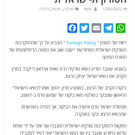
,
,
12/02/2022
Nziv
טורקיה
ישראל
כלכלה
F
T
E
T
W
a
w
m
el
h
דיווח של המגזין "
Foreign Policy
" הצביע על כך שההתקרבות
c
itt
ai
e
at
הטורקית-ישראלית המחודשת "ישנה שוב את המפה הדיפלומטית של
e
er
l
g
s
המזרח התיכון".
b
ra
A
בשבוע שעבר הודיע ​​נשיא טורקיה רג'פ טאיפ ארדואן כי יקבל במרץ
o
m
p
הקרוב את נשיא ישראל יצחק הרצוג.
o
p
ביקורו הקרוב של הרצוג, באמצע מרץ, יהפוך אותו לנשיא הישראלי
k
הראשון שמבקר בטורקיה מאז ביקורו של שמעון פרס ב-2007.
ממשלת ישראל טרם אישרה את הביקור, אך הכירה באפשרות
שהנשיא הרצוג יבקר באנקרה.
התקוות להתקרבות טורקית-ישראלית התגברו עוד יותר על ידי שיחת
טלפון בחודש שעבר בין שר החוץ הישראלי יאיר לפיד למקבילו