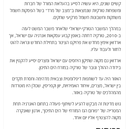
קשיים שונים, היא עשויה לסייע בהעלאת המורל של חברות
ומשפחות טורקיות שנמצאות ב"מצב של מרד" בשל הפסקות חשמל
משתקות וחשבונות חשמל מרקיעי שחקים.
במהלך המשבר הטורקי-ישראלי שלאחר משבר המשט לעזה
ב-2010, טורקיה דחתה באופן קבוע עסקאות אנרגיה עם ישראל, אך
ארדואן אימץ מחדש את פרויקט הצינור בתחילת החודש ונראה להוט
לחזור ולעבוד עליו.
ארדואן גם מקווה שתיקון היחסים עם ישראל ומצרים יסייע להקטין את
בידודה ההולך וגובר של טורקיה במזרח הים התיכון.
האזור היה עד לשותפות דיפלומטית וצבאית מדהימה וחסרת תקדים
בין ישראל, מצרים, איחוד האמירויות, יוון וקפריסין, שכולן היו מוטרדות
מהמהלכים של טורקיה באזור.
גוש מדינות זה מבקש להגיע לשיתוף פעולה בתחום האנרגיה תחת
המטרייה של "פורום הגז המזרחי של הים התיכון", ארגון שאנקרה
מקווה להצטרף אליו יום אחד.