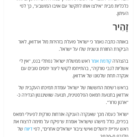
כלכליות מבית "אילצו אותו לתקשר עם אויבו המושבע", כך לפי
העיתון.
זָהִיר
באותה כתבה נאמר כי ישראל פועלת בזהירות מול ארדואן, לאור
הביקורת החוזרת ונשנית שלו על ישראל.
בהצהרה
קודמת אמר
ראש ממשלת ישראל נפתלי בנט, "אין לי
אשליות לגבי טורקיה", בהתייחסו לקושי ליצור יחסים טובים עם
אנקרה תחת שלטונו של ארדואן.
בראש רשימת החששות של ישראל עומדת תמיכתו העקבית של
ארדואן בתנועת חמאס הפלסטינית, תנועה שוושינגטון הגדירה כ-
"ארגון טרור".
ישראל כעסה מכך שאנקרה העניקה אזרחות טורקית לפעילי חמאס
בכירים, כולל מישהו שישראל אומרת ש"פיקח על מזימה לרצוח את
ראש עיריית ירושלים ואישי ציבור ישראלים אחרים", לפי
דיווח
של
טלגרף מ-2020 .