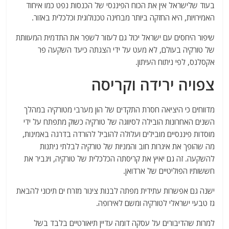
בעוד שלישראל אין את הכוח הפיננסי של הכנסות נפט כמו איחוד
האמירויות, היא החזקה ביותר מבחינה טכנולוגית וכלכלית באזור.
שיפור היחסים עם ישראל יכול גם לעזור לשפר את התדמית המעוותת
של טורקיה בעולם, לא מעט על ידי הצגתה כיעד השקעה פר
אקסלנס, לפי ניתוח העיתון.
צפויה ירידה וקריסה
מדווחים כי היציאה חסרת התקדים של הון מערבי מטורקיה במהלך
השנים האחרונות הובילה לסיווגה של טורקיה כשוק מתפתח על ידי
מוסדות פיננסיים מובילים ועלולה להוביל להורדה בדרגה באמינות,
מה שהופך את איגרות חוב והמניות של טורקיה לבלתי ניתנות
להשקעה.
זה גם יאיץ את קריסתה הכלכלית של טורקיה, ויגביר את
חששותיו הפוליטיים של ארדואן.
ישנה גם אפשרות עתידית מפתה לבנות צינור מזרח ים תיכוני להבאת
גז טבעי ישראלי לטורקיה ומשם לאירופה.
למרות שהדיבורים על עסקה דומה עדיין תיאורטיים בלבד בשל