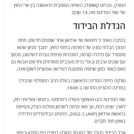
הטורקי, מבלוט קאווזוגלו, השיחה הפומבית הראשונה בין שרי החוץ
של שתי המדינות מזה 13 שנים.
הגדלת הבידוד
בכתבה נאמר כי חיפושיו של ארדואן אחר שותפים חדשים, תחת
הצורך הבלתי נמנע של רפורמה ביחסי החוץ, "מובן" מכיוון שהוא
מתמודד עם כלכלה קורסת, התנגדות פנימית גוברת לשלטונו, סכסוך
עם שכנים ערבים ובעלי ברית מערביים מסורתיים וחדשים ועכשיו גם
כאוס באזור בזמן שרוסיה מתכוננת לפלישה אפשרית לאוקראינה.
טורקיה הייתה המדינה הראשונה בעלת הרוב המוסלמי שהכירה
במדינה היהודית החדשה ב-1949.
שתי המדינות נהנו משיתוף פעולה דיפלומטי, ביטחוני ומודיעיני חזק
לאורך שנים רבות, אך מאז עלתה לשלטון מפלגת הצדק והפיתוח
בראשות ארדואן (AKP) ב-2002, היחסים הבילטרליים הידרדרו
באופן חסר תקדים.
אבל הבידוד הגובר של המנהיג הטורקי במזרח הים התיכון ובעיות