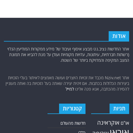
אודות
אתר החדשות נציב.נט מבצע איסוף ועיבוד של מידע ממקורות המודיעין הגלוי
(רשתות חברתיות, עיתונות, עדויות מקומיות ועוד) על מנת להביא את תמונת
המצב המקיפה והמדויקת ביותר של השטח.
אתר Nziv.net מכבד את זכויות היוצרים ועושה מאמצים לאיתור בעלי הזכויות
ביצירות הכלולות בכתבות. אם זיהית יצירה שאתה בעל הזכויות בה ואתה מעוניין
להסירה מהכתבה, אנא פנה אלינו
למייל
תגיות
קטגוריות
אוקראינה
או"ם
חדשות מהעולם
איראן
כללי