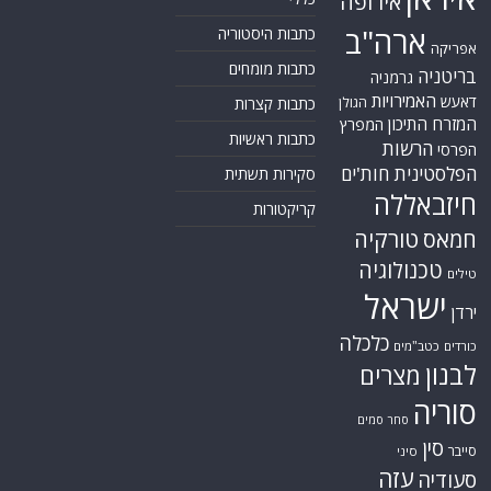
אירופה
ארה"ב
כתבות היסטוריה
אפריקה
כתבות מומחים
בריטניה
גרמניה
האמירויות
דאעש
הגולן
כתבות קצרות
המזרח התיכון
המפרץ
כתבות ראשיות
הרשות
הפרסי
הפלסטינית
חות'ים
סקירות תשתית
חיזבאללה
קריקטורות
טורקיה
חמאס
טכנולוגיה
טילים
ישראל
ירדן
כלכלה
כורדים
כטב"מים
לבנון
מצרים
סוריה
סחר סמים
סין
סייבר
סיני
עזה
סעודיה