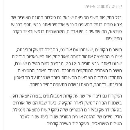
קרדיט לתמונה: א-דיאר
בגל התקיפות השני הפציצה ישראל גם סוללות ההגנה האווירית של
צבא סוריה בנמל התעופה הצבאי אלדמיר ואתר צבאי נוסף בכביש
סוידאא', מה שמעיד כי היו אבדות משמעותיות בנפש ובציוד בקרב
המיליציות.
תושבים מקומיים ,ששוחחו עם אוריינט, מהבירה דמשק וסביבתה,
ציינו כי ההפצצה אתמול דמתה מאוד לתקיפות הישראליות הגדולות
שכוונו לאתרי צבא סוריה ב-2012, מבחינת כמות הטילים ששוגרו,
חשיבות האתרים המותקפים ומספרם. במיוחד מאחר וההפצצות
התמקדו בנקודות הצבאיות החשובות ביותר שנפרסו על הר קאסיון
וסביבתו, בדממר, דימאס ובשדה התעופה דמייר במיוחד.
המקורות גם דיברו על שמיעת קולות אמבולנסים ,בצורה יוצאת דופן,
בשכונות הבירה דמשק לאחר התקיפה, בעוד שבתיהם של אזרחים
בפאתי דמשק ובאזורים הכפריים שלה ניזוקו קשות כתוצאה מנפילת
חלקי טילים של ההגנה אווירית הסורית שנורו בעת שנורו לעבר
הטילים הישראלים, בעיקר ליד העיירה קודסיה.