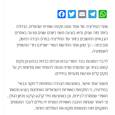
F
T
E
T
W
a
w
m
el
h
אתרי המיליציה של אסד ספגו תקיפה אווירית ישראלית, הגדולה
c
itt
ai
e
at
ביותר מזה שנים, והיא בוצעה משני כיוונים שונים ופגעה באתרים
e
er
l
g
s
הצבאיים החשובים ביותר של המיליציה במרכז הבירה דמשק
b
ra
A
וסביבתה – כך טוען אתר החדשות הסורי "אוריינט ניוז" המשתייך
לאופוזיציה.
o
m
p
o
p
לדברי הסוכנות בצד הסורי נגרמו אבדות כבדות בנפש וכן נזקים
קשים בציוד אך ממשלת סוריה מנסה להסתיר זאת ומדווחת רק על
k
נזקים קלים ופגיעות מזעריות בחיילים.
משטר אסד אישר, באמצעות הצהרה המיוחסת ל"מקור צבאי"
במיליציה, כי התקיפות האוויריות הישראליות האחרונות בוצעו מהאזור
האווירי שממזרח לביירות, וכן באמצעות טילי קרקע-קרקע מכיוון הגולן ,
וכי לאחר שכוחות ההגנה האווירית הסורית ירו טילים לעבר המטוסים
התוקפים חזרו המטוסים ותקפו את הסוללות היורות .