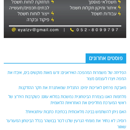
פוסטים אחרונים
הפדיחה של משמרות המהפכה האיראנים: זרעו מאות מוקשים בים, איבדו את
המפה ויצרו לעצמם מצור
מאבקת פרחים לאריכות ימים: התגלית שמאתגרת את חקר ההזדקנות
מלחמות האגו בצמרת הביטחונית נמשכות במלוא עוזם: כשקרבות היח"צ של
ראשי המערכת מחליפים את האחראיות הלאומית
האם ניתן להשתמש בבינה מלאכותית בכתיבת כתבות עיתונאיות?
רוסיה: לא נחזיר את מומחי הגרעין שלנו לכור בבושהר בגלל הביטחון המעורער
שאזור