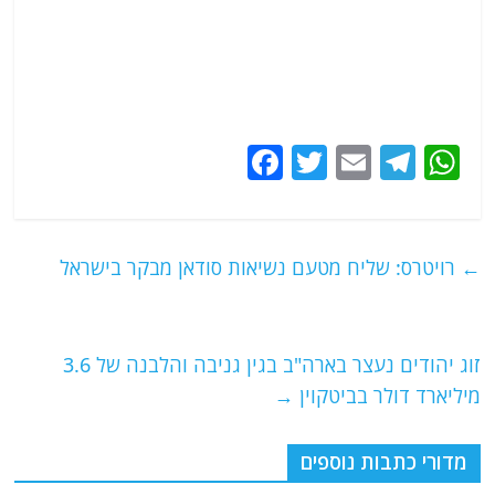
F
T
E
T
W
a
w
m
el
h
c
itt
ai
e
at
e
er
l
g
s
←
רויטרס: שליח מטעם נשיאות סודאן מבקר בישראל
b
ra
A
o
m
p
o
p
זוג יהודים נעצר בארה"ב בגין גניבה והלבנה של 3.6
מיליארד דולר בביטקוין
→
k
מדורי כתבות נוספים