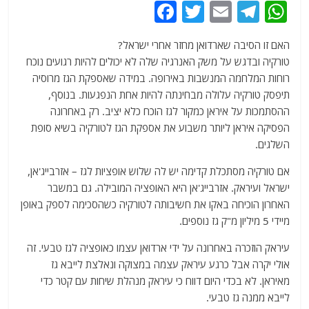
F
T
E
T
W
a
w
m
el
h
האם זו הסיבה שארדואן מחזר אחרי ישראל?
c
itt
ai
e
at
טורקיה ובדגש על משק האנרגיה שלה לא יכולים להיות רגועים נוכח
e
er
l
g
s
רוחות המלחמה המנשבות באירופה. במידה שאספקת הגז מרוסיה
b
ra
A
תיפסק טורקיה עלולה מבחינתה להיות אחת הנפגעות. בנוסף,
ההסתמכות על איראן כמקור לגז הוכח כלא יציב. רק באחרונה
o
m
p
הפסיקה איראן ליותר משבוע את אספקת הגז לטורקיה בשיא סופת
o
p
השלגים.
k
אם טורקיה מסתכלת קדימה יש לה שלוש אופציות לגז – אזרבייג'אן,
ישראל ועיראק. אזרבייג'אן היא האופציה המובילה. גם במשבר
האחרון הוכיחה באקו את חשיבותה לטורקיה כשהסכימה לספק באופן
מיידי 5 מיליון מ"ק גז נוספים.
עיראק הוזכרה באחרונה על ידי ארדואן עצמו כאופציה לגז טבעי. זה
אולי יקרה אבל כרגע עיראק עצמה במצוקה ונאלצת לייבא גז
מאיראן. לא בכדי היום דווח כי עיראק מנהלת שיחות עם קטר כדי
לייבא ממנה גז טבעי.