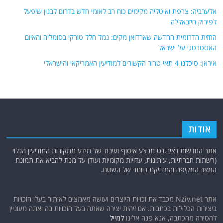
אלערביה: צרפת ואיטליה מקימים כוח רב לאומי חדש בדרום לבנון שיפעל
לפירוק חיזבאללה
החזית הדרומית החדשה שארדואן מקים: נמל חלל טורקי בסומליה והאיום
האסטרטגי על ישראל
איראן: סיכלנו 4 תאי טרור הקשורים למודיעין האמריקאי והישראלי
אודות
אתר החדשות נציב.נט מבצע איסוף ועיבוד של מידע ממקורות המודיעין הגלוי
(רשתות חברתיות, עיתונות, עדויות מקומיות ועוד) על מנת להביא את תמונת
המצב המקיפה והמדויקת ביותר של השטח.
אתר Nziv.net מכבד את זכויות היוצרים ועושה מאמצים לאיתור בעלי הזכויות
ביצירות הכלולות בכתבות. אם זיהית יצירה שאתה בעל הזכויות בה ואתה מעוניין
להסירה מהכתבה, אנא פנה אלינו
למייל