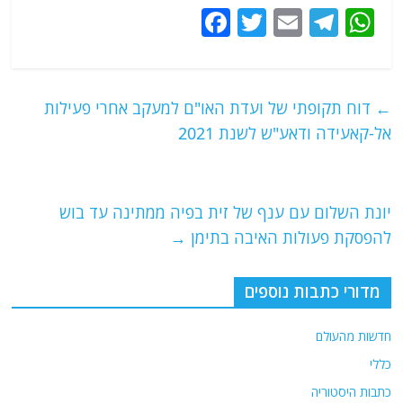
F
T
E
T
W
a
w
m
el
h
c
itt
ai
e
at
e
er
l
g
s
←
דוח תקופתי של ועדת האו"ם למעקב אחרי פעילות
b
ra
A
אל-קאעידה ודאע"ש לשנת 2021
o
m
p
o
p
יונת השלום עם ענף של זית בפיה ממתינה עד בוש
k
להפסקת פעולות האיבה בתימן
→
מדורי כתבות נוספים
חדשות מהעולם
כללי
כתבות היסטוריה