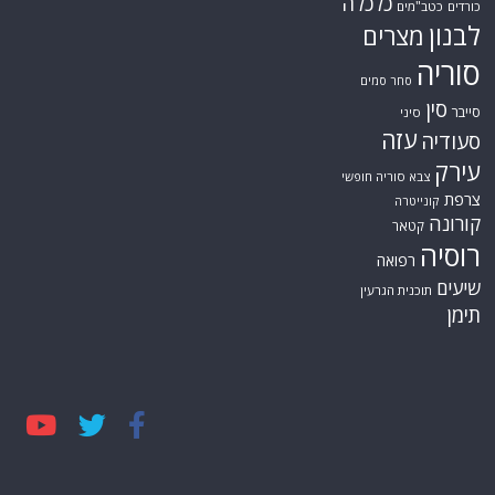
כלכלה
כורדים
כטב"מים
לבנון
מצרים
סוריה
סחר סמים
סין
סייבר
סיני
עזה
סעודיה
עירק
צבא סוריה חופשי
צרפת
קונייטרה
קורונה
קטאר
רוסיה
רפואה
שיעים
תוכנית הגרעין
תימן