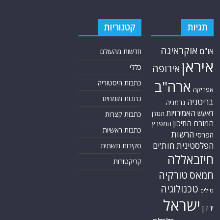
תגיות
קטגוריות
אוקראינה
או"ם
חדשות מהעולם
איראן
אירופה
כללי
ארה"ב
כתבות היסטוריה
אפריקה
כתבות מומחים
בריטניה
גרמניה
האמירויות
דאעש
הגולן
כתבות קצרות
המזרח התיכון
המפרץ
כתבות ראשיות
הרשות
הפרסי
הפלסטינית
חות'ים
סקירות תשתית
חיזבאללה
קריקטורות
טורקיה
חמאס
טכנולוגיה
טילים
ישראל
ירדן