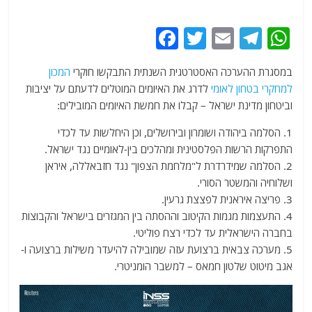
F
T
E
T
W
a
w
m
el
h
במסגרת ההערכה האסטרטגית השנתית התבקשו חוקרי
המכון
c
itt
ai
e
at
למחקרי בטחון לאומי
לדרג את האיומים המוטלים לדעתם על יציבות
e
er
l
g
s
וביטחון מדינת ישראל – קבלו את חמשת האיומים המובילים:
b
ra
A
1. הסלמה ביהודה ושומרון ובירושלים, וכן היחלשות עד לכדי
o
m
p
התפרקות הרשות הפלסטינית ומהלכים בין-לאומיים נגד ישראל.
o
p
2. הסלמה שמידרדרת ל"מלחמת הצפון" נגד חזבאללה, איראן
ושלוחיה והמשטר הסורי.
k
3. פריצה איראנית לפצצת גרעין.
4. התעצמות מגמות הקיטוב וההסתה בין המגזרים בישראל והקבוצות
בחברה הישראלית עד לכדי רצח פוליטי.
5. מערכה צבאית ברצועת עזה שמובילה להיעדר משילות ברצועה ו-
אגב מיטוט שלטון חמאס – למשבר הומניטרי.