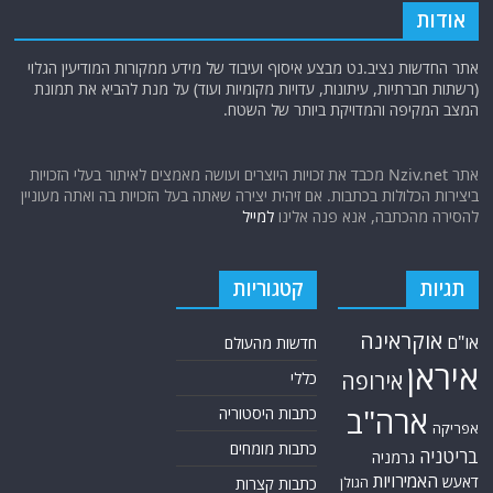
אודות
אתר החדשות נציב.נט מבצע איסוף ועיבוד של מידע ממקורות המודיעין הגלוי
(רשתות חברתיות, עיתונות, עדויות מקומיות ועוד) על מנת להביא את תמונת
המצב המקיפה והמדויקת ביותר של השטח.
אתר Nziv.net מכבד את זכויות היוצרים ועושה מאמצים לאיתור בעלי הזכויות
ביצירות הכלולות בכתבות. אם זיהית יצירה שאתה בעל הזכויות בה ואתה מעוניין
להסירה מהכתבה, אנא פנה אלינו
למייל
תגיות
קטגוריות
אוקראינה
או"ם
חדשות מהעולם
איראן
אירופה
כללי
ארה"ב
כתבות היסטוריה
אפריקה
כתבות מומחים
בריטניה
גרמניה
האמירויות
דאעש
הגולן
כתבות קצרות