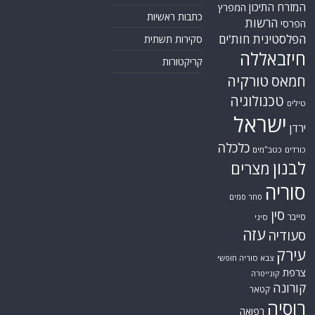
המזרח התיכון
המפרץ
כתבות ראשיות
הרשות
הפרסי
הפלסטינית
חות'ים
סקירות תשתית
חיזבאללה
קריקטורות
טורקיה
חמאס
טכנולוגיה
טילים
ישראל
ירדן
כלכלה
כורדים
כטב"מים
לבנון
מצרים
סוריה
סחר סמים
סין
סייבר
סיני
עזה
סעודיה
עירק
צבא סוריה חופשי
צרפת
קונייטרה
קורונה
קטאר
רוסיה
רפואה