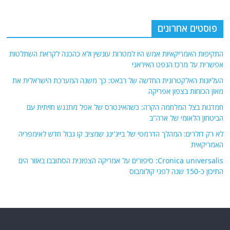
פוסטים אחרונים
התקיפות האמריקאיות אמש היו למטרות עונשין ולא כהכנה לקראת השתלטות
אפשרית על מרכז הנפט האיראני
העליונות האלקטרונית החדשה של רבאט: כך משנה המערכת הישראלית את
מאזן הכוחות בצפון אפריקה
חמדנות בצל המלחמה הקרה: כשהאינטרס של אפל מתנגש חזיתית עם
הביטחון הלאומי של ארה"ב
לא רק דולרים: המהלך הדרמטי של בייג'ינג שמציב קו גבול חדש לאימפריה
האמריקאית
Cronica universalis: סיפורים על אמריקה הצפונית הסתובבו באזור הים
התיכון כ-150 שנה לפני קולומבוס