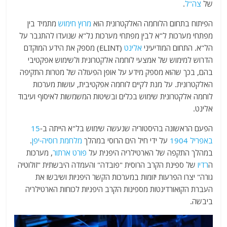
של
צה"ל
.
הפיתוח בתחום הלוחמה האלקטרונית הוא
מרוץ חימוש
מתמיד בין
מפתחי מערכות ל"א לבין מפתחי מערכות נל"א שנועדו להתגבר על
הל"א. התחום המודיעיני
אלינט
(ELINT) מספק את הידע המוקדם
הדרוש למימוש של אמצעי לוחמה אלקטרונית ולשימוש אפקטיבי
בהם, בכך שהוא מספק מידע על אופן הפעולה של מטרות התקיפה
האלקטרונית. על מנת לקיים לוחמה אפקטיבית, עושות מערכות
לוחמה אלקטרונית שימוש בכלים ובשיטות המשמשות לאיסוף ועיבוד
אלינט.
הפעם הראשונה בהיסטוריה שנעשה שימוש בל"א הייתה ב-
15
באפריל
1904
על ידי חיל הים הרוסי במהלך
מלחמת רוסיה-יפן
.
במהלך התקפה של הארטילריה היפנית על
פורט ארתור
, מערכות
ה
רדיו
של ספינת הקרב הרוסית "פובדה" והעמדה היבשתית "זולוטיה
גורה" יצרו הפרעות יזומות במערכות הקשר היפניות ושיבשו את
העברת הקואורדינטות מספינות הקרב היפניות לכוחות הארטילריה
ביבשה.