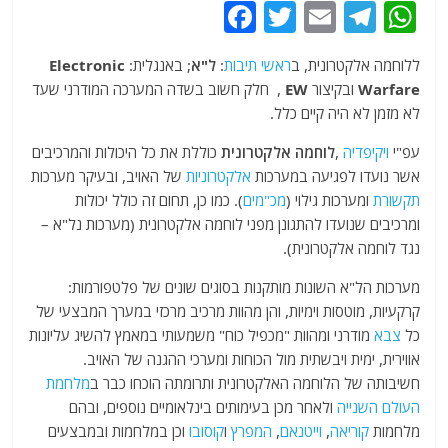
F
T
E
T
W
a
w
m
el
h
ללוחמה אלקטרונית, ב
ראשי תיבות
:
ל"א
; באנגלית:
Electronic
c
itt
ai
e
at
Warfare
ובקיצור
EW
, חלק חשוב בשדה המערכה המודרני שעד
e
er
l
g
s
לא מזמן לא היה קיים כלל.
b
ra
A
עפ"י
ויקיפדיה
,
לוחמה אלקטרונית
כוללת את כל היכולות והמרכיבים
o
m
p
אשר נועדו לפגיעה במערכות
אלקטרוניות
של האויב, ובעיקר מערכות
o
p
תקשורת
ומערכות גילוי (
מכ"מים
). כמו כן, תחום זה כולל יכולות
ומרכיבים שנועדו להתגונן מפני לוחמה אלקטרונית (מערכות נל"א –
k
נגד לוחמה אלקטרונית).
מערכות הל"א השונות מותקנות בסוגים שונים של פלטפורמות:
קרקעיות, מוטסות וימיות, והן מהוות מרכיב מרכזי במערך המבצעי של
כל
צבא
מודרני ומהוות "מכפיל כוח" משמעותי במאמץ להשיג עליונות
אווירית, ימית ויבשתית מול הכוחות ומערכי ההגנה של האויב.
חשיבותה של הלוחמה האלקטרונית ותרומתה הוכחו כבר ב
מלחמת
העולם השנייה
ולאחר מכן בעימותים בינלאומיים נוספים, ובהם
מלחמות
קוריאה
,
וייטנאם
,
המפרץ
ו
קוסובו
וכן במלחמות ובמבצעים