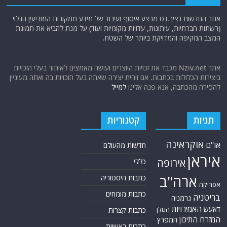
אתר החדשות נציב.נט מבצע איסוף ועיבוד של מידע ממקורות המודיעין הגלוי
(רשתות חברתיות, עיתונות, עדויות מקומיות ועוד) על מנת להביא את תמונת
המצב המקיפה והמדויקת ביותר של השטח.
אתר Nziv.net מכבד את זכויות היוצרים ועושה מאמצים לאיתור בעלי הזכויות
ביצירות הכלולות בכתבות. אם זיהית יצירה שאתה בעל הזכויות בה ואתה מעוניין
להסירה מהכתבה, אנא פנה אלינו
למייל
תגיות
קטגוריות
אוקראינה
או"ם
חדשות מהעולם
איראן
אירופה
כללי
ארה"ב
כתבות היסטוריה
אפריקה
כתבות מומחים
בריטניה
גרמניה
האמירויות
דאעש
הגולן
כתבות קצרות
המזרח התיכון
המפרץ
כתבות ראשיות