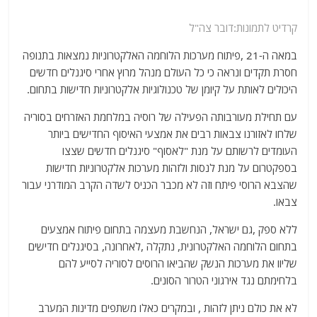
קרדיט לתמונות:דובר צה"ל
במאה ה-21 ,פיתוח מערכות הלוחמה האלקטרוניות נמצאות בתנופה
חסרת תקדים ונראה כי כל העולם מנהל מרוץ אחרי סיגנלים חדשים
היכולים לאותת על קיומן של טכנולוגיות אלקטרוניות חדישות בתחום.
עם תחילת מעורבותה הפעילה של רוסיה במלחמת האזרחים בסוריה
שלחו לאזורנו צבאות רבים את אמצעי האיסוף החדישים ביותר
העומדים לרשותם על מנת "לאסוף" סיגנלים חדשים שצצו
בספקטרום על מנת לנסות ולזהות מערכות אלקטרוניות חדישות
שהצבא הרוסי פיתח וזה לא מכבר הכניס לשדה הקרב המודרני עבור
צבאו.
ללא ספק ,גם ישראל, הנחשבת מעצמה בתחום פיתוח אמצעים
בתחום הלוחמה האלקטרונית, נתקלה ,לאחרונה, בסיגנלים חדישים
שליוו את מערכות הנשק שהביאו הרוסים לסוריה לסייע להם
בלחימתם נגד אירגוני הטרור הסונים.
לא את כולם ניתן לזהות , ובמקרים כאלו משתפים מדינות המערב