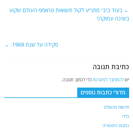
c
itt
ai
e
at
e
er
l
g
s
←
בעוד ביבי מתריע לקול תשואות טראמפ-העולם שקוע
b
ra
A
בשינה עמוקה!
o
m
p
o
p
סקירה על שנת 1969.
→
k
כתיבת תגובה
יש
להתחבר למערכת
כדי לכתוב תגובה.
מדורי כתבות נוספים
חדשות מהעולם
כללי
כתבות היסטוריה