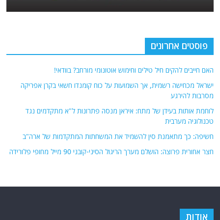
פוסטים אחרונים
האם חייבים להקים חיל טילים וחימוש אוטונומי מורחב? בוודאי!
ישראל מכחישה רשמית, אך השמועות על כוח קומנדו חשאי בקרן אפריקה
מסרבות להירגע
לוחמת אותות בעידן של מתח: איראן מנסה פתרונות ל"א מתקדמים נגד
טכנולוגיה מערבית
חשיפה: כך מתאמנת סין להשמיד את המשחתות המתקדמות של ארה"ב
חצר אחורית פרוצה: הושלם מערך הריגול הסיני-קובני 90 מייל מחופי פלורידה
אודות