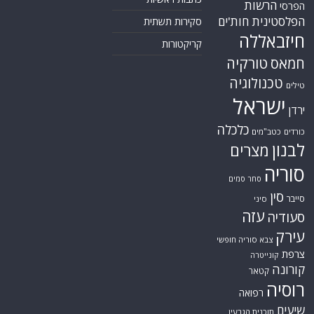
הרשות
הפרסי
הפלסטינית
חות'ים
סקירות תשתית
חיזבאללה
קריקטורות
טורקיה
חמאס
טכנולוגיה
טילים
ישראל
ירדן
כלכלה
כורדים
כטב"מים
לבנון
מצרים
סוריה
סחר סמים
סין
סייבר
סיני
עזה
סעודיה
עירק
צבא סוריה חופשי
צרפת
קונייטרה
קורונה
קטאר
רוסיה
רפואה
שיעים
תוכנית הגרעין