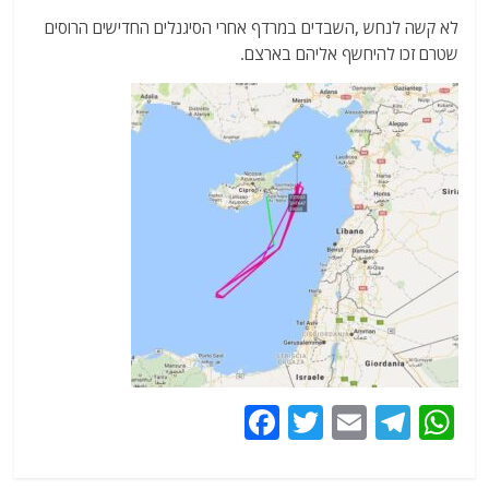
לא קשה לנחש ,השבדים במרדף אחרי הסיגנלים החדישים הרוסים
שטרם זכו להיחשף אליהם בארצם.
F
T
E
T
W
a
w
m
el
h