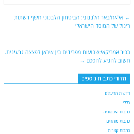
c
itt
ai
e
at
e
er
l
g
s
←
אלאח'באר הלבנוני: הביטחון הלבנוני חשף רשתות
b
ra
A
ריגול של המוסד הישראלי
o
m
p
o
p
בכיר אמריקאי:שבועות מפרידים בין איראן לפצצה גרעינית.
k
חשוב להגיע להסכם
→
מדורי כתבות נוספים
חדשות מהעולם
כללי
כתבות היסטוריה
כתבות מומחים
כתבות קצרות