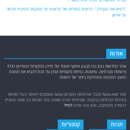
"לסיים את העבודה": הדיונים הסודיים של טראמפ על מתקפה מסיבית חדשה
על איראן
אודות
אתר החדשות נציב.נט מבצע איסוף ועיבוד של מידע ממקורות המודיעין הגלוי
(רשתות חברתיות, עיתונות, עדויות מקומיות ועוד) על מנת להביא את תמונת
המצב המקיפה והמדויקת ביותר של השטח.
אתר Nziv.net מכבד את זכויות היוצרים ועושה מאמצים לאיתור בעלי הזכויות
ביצירות הכלולות בכתבות. אם זיהית יצירה שאתה בעל הזכויות בה ואתה מעוניין
להסירה מהכתבה, אנא פנה אלינו
למייל
תגיות
קטגוריות