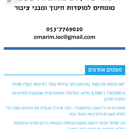
פוסטים אחרונים
"אִם תִּכְתּוֹשׁ אֶת הָאֱוִיל בַּמַּכְתֵּשׁ בְּתוֹךְ הָרִיפוֹת בַּעֱלִי, לֹא תָסוּר מֵעָלָיו אִוַּלְתּוֹ"
מ-150,000 ל-8,000 טילים: הטלטלה האסטרטגית שמעצבת מחדש את
המזרח התיכון
אסטרטגיית ה"הפוגה המחושבת": כיצד ארה"ב מנצלת את ההסכם הזמני כדי
למלא מאגרים ולהכין את הצעד הבא
מה ישראל מנסה להשיג מעצם נוכחותה הצבאית בדרום סוריה והתקיפות
הבלתי פוסקות על גורמי טרור באזור ?