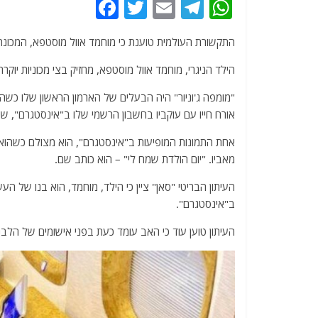
F
T
E
T
W
a
w
m
el
h
התקשורת העולמית טוענת כי מוחמד אוול מוסטפא, המכונה
c
itt
ai
e
at
e
er
l
g
s
הילד הניגרי, מוחמד אוול מוסטפא, מחזיק בצי מכוניות יוקרת
b
ra
A
"מומפה ג'וניור" היה הבעלים של הארמון הראשון שלו כשה
o
m
p
אורח חייו עם עוקביו בחשבון הרשמי שלו ב"אינסטגרם", שמונה יותר מ-1
o
p
k
מאביו. "יום הולדת שמח לי" – הוא כותב שם.
העיתון הבריטי "סאן" ציין כי הילד, מוחמד, הוא בנו של
ב"אינסטגרם".
העיתון טוען עוד כי האב עומד כעת בפני אישומים של הלבנת הון של יותר