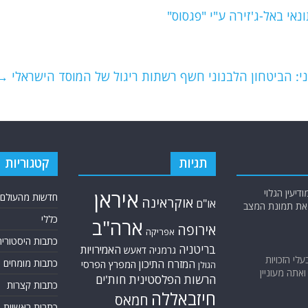
אי באל-ג'זירה ע"י "פגסוס"
י: הביטחון הלבנוני חשף רשתות ריגול של המוסד הישראלי
→
תגיות
קטגוריות
יעין הגלוי
איראן
חדשות מהעולם
אוקראינה
או"ם
א את תמונת המצב
כללי
ארה"ב
אירופה
אפריקה
כתבות היסטוריה
בריטניה
האמירויות
גרמניה
דאעש
בעלי הזכויות
כתבות מומחים
המזרח התיכון
המפרץ הפרסי
הגולן
אתה מעוניין
הרשות הפלסטינית
חות'ים
כתבות קצרות
חיזבאללה
חמאס
כתבות ראשיות