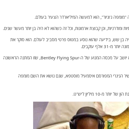
 "מומפה ג'וניור", הוא למעשה המיליארדר הצעיר בעולם.
יות ומודרניות, וכן קבוצת ארמונות, וכל זה כשהוא לא היה בן יותר מעשר שנים.
יה בן שש, בידיעה שהוא נוסע במטוס פרטי מסביב לעולם. הוא סוקר את
3 אלף עוקבים.
אחת התמונות המופיעות ב"אינסטגרם", הוא מצולם כשהוא יושב על מכסה המנוע של ה-Bentley Flying Spur, שזו המתנה הראשונה
 העשיר הניגרי המפורסם איסמעיל מוסטפא, שגם נושא את השם מומפה
 מ-10 מיליון ליש"ט.