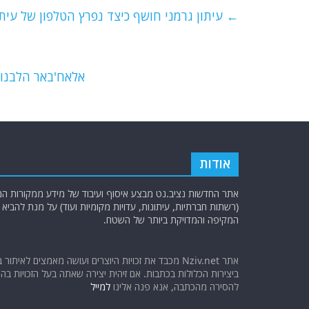
e
er
l
g
s
←
עיתון גרמני חושף כיצד נפרץ הטלפון של עיתונ
b
ra
A
o
m
p
o
p
אלאח'באר הלבנונ
k
אודות
אתר החדשות נציב.נט מבצע איסוף ועיבוד של מידע ממקורות המוד
(רשתות חברתיות, עיתונות, עדויות מקומיות ועוד) על מנת להבי
המקיפה והמדויקת ביותר של השטח.
אתר Nziv.net מכבד את זכויות היוצרים ועושה מאמצים לאיתור 
ביצירות הכלולות בכתבות. אם זיהית יצירה שאתה בעל הזכויות בה ו
להסירה מהכתבה, אנא פנה אלינו
למייל