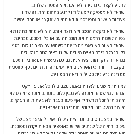
להגיע לקצה כי כרגע זו לא העת ולא המטרה שלהם.
ישראל לא מפסיקה לפעול ולו לרגע בתחום הזה. זה שהיו
פעולות רועשות ומפורסמות לא מחייב שהקצב או ההד יימשך.
ישראל לא ביקשה הסכם ולא רוצה אותו. היא לא מחוייבת לו ולא
צפויה לשנות דרמטית את מוכנותה עם או בלי הסכם. מבחינת
ישראל האיום האיראני מסוכן יותר כשהוא עם מצב נזילות וכסף
בלי הגבלה כי זה מאיים מיידית עלינו בציר הטרור והטילים.
בגרעין ההתקדמות האיראנית גם ככה נעשית עם או בלי הסכם
ובקצב די דומה כי האיראנים מעדיפים להיות מדינת סף סחטנית
ממדינה גרעינית סטייל קוריאה הצפונית.
לא היו לא שנים ולא היו באמת מצבים לחסל את פרוייקט
הגרעין. מי שטוען את זה לא מבין כלום בתחום. את הפרוייקט לא
היה ניתן לחסל ולהשמיד אף פעם בעבר ולא בעתיד. הידע קיים,
הייצור כמעט כולו מקומי וחומרי הגלם איראניים.
ישראל במצב הטוב ביותר הייתה יכולה אולי להגיע למצב של
עיכוב ודחייה של שנתיים שלוש באופציה צבאית יקרה ומסוכנת.
היא הצליחה בעשור האחרון וזה שלפניו לעכב לא רע בכלים