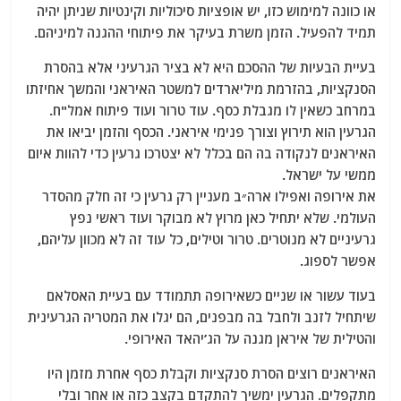
או כוונה למימוש כזו, יש אופציות סיכוליות וקינטיות שניתן יהיה
תמיד להפעיל. הזמן משרת בעיקר את פיתוחי ההגנה למיניהם.
בעיית הבעיות של ההסכם היא לא בציר הגרעיני אלא בהסרת
הסנקציות, בהזרמת מיליארדים למשטר האיראני והמשך אחיזתו
במרחב כשאין לו מגבלת כסף. עוד טרור ועוד פיתוח אמל"ח.
הגרעין הוא תירוץ וצורך פנימי איראני. הכסף והזמן יביאו את
האיראנים לנקודה בה הם בכלל לא יצטרכו גרעין כדי להוות איום
ממשי על ישראל.
את אירופה ואפילו ארה״ב מעניין רק גרעין כי זה חלק מהסדר
העולמי. שלא יתחיל כאן מרוץ לא מבוקר ועוד ראשי נפץ
גרעיניים לא מנוטרים. טרור וטילים, כל עוד זה לא מכוון עליהם,
אפשר לספוג.
בעוד עשור או שניים כשאירופה תתמודד עם בעיית האסלאם
שיתחיל לזנב ולחבל בה מבפנים, הם יגלו את המטריה הגרעינית
והטילית של איראן מגנה על הג’יהאד האירופי.
האיראנים רוצים הסרת סנקציות וקבלת כסף אחרת מזמן היו
מתקפלים. הגרעין ימשיך להתקדם בקצב כזה או אחר ובלי