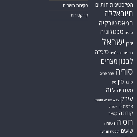
הפלסטינית
חות'ים
סקירות תשתית
חיזבאללה
קריקטורות
טורקיה
חמאס
טכנולוגיה
טילים
ישראל
ירדן
כלכלה
כורדים
כטב"מים
לבנון
מצרים
סוריה
סחר סמים
סין
סייבר
סיני
עזה
סעודיה
עירק
צבא סוריה חופשי
צרפת
קונייטרה
קורונה
קטאר
רוסיה
רפואה
שיעים
תוכנית הגרעין