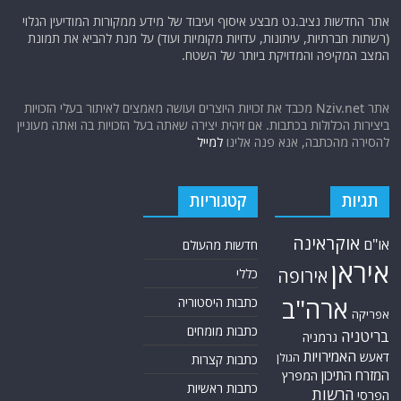
אתר החדשות נציב.נט מבצע איסוף ועיבוד של מידע ממקורות המודיעין הגלוי
(רשתות חברתיות, עיתונות, עדויות מקומיות ועוד) על מנת להביא את תמונת
המצב המקיפה והמדויקת ביותר של השטח.
אתר Nziv.net מכבד את זכויות היוצרים ועושה מאמצים לאיתור בעלי הזכויות
ביצירות הכלולות בכתבות. אם זיהית יצירה שאתה בעל הזכויות בה ואתה מעוניין
להסירה מהכתבה, אנא פנה אלינו
למייל
תגיות
קטגוריות
אוקראינה
או"ם
חדשות מהעולם
איראן
אירופה
כללי
ארה"ב
כתבות היסטוריה
אפריקה
כתבות מומחים
בריטניה
גרמניה
האמירויות
דאעש
הגולן
כתבות קצרות
המזרח התיכון
המפרץ
כתבות ראשיות
הרשות
הפרסי