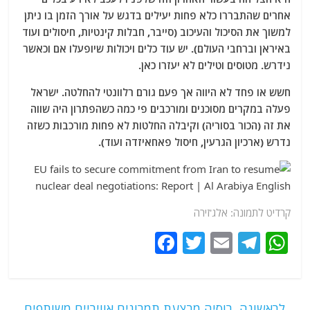
אחרים שהתבררו כלא פחות יעילים בדגש על אורך הזמן בו ניתן
למשוך את הסיכול והעיכוב (סייבר, חבלות קינטיות, חיסולים ועוד
באיראן וברחבי העולם). יש עוד כלים ויכולות שיופעלו אם וכאשר
נידרש. מטוסים וטילים לא יעזרו כאן.
חשש או פחד לא היווה אך פעם גורם רלוונטי להחלטה. ישראל
פעלה במקרים מסוכנים ומורכבים פי כמה כשהפתרון היה שווה
את זה (הכור בסוריה) וקיבלה החלטות לא פחות מורכבות כשזה
נדרש (ארכיון הגרעין, חיסול פאחאיזדה ועוד).
קרדיט לתמונה: אלג'זירה
F
T
E
T
W
a
w
m
el
h
c
itt
ai
e
at
e
er
l
g
s
←
לראשונה, רוסיה מבצעת תמרונים אוויריים משותפים