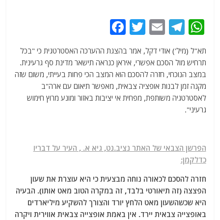
F
T
E
T
W
a
w
m
el
h
תא"ל (מיל') אודי דקל, אמר בהצגת ההערכה האסטרטגית כי "בכל
c
itt
ai
e
at
תרחיש מול הסכם אפשרי, איראן כנראה תישאר מדינת סף גרעינית.
e
er
l
g
s
במצב הנוכחי, חזרה להסכם הוא המצב הכי פחות בעייתי, משום שזה
b
ra
A
מקנה זמן לבנות אופציה צבאית, מאפשר תיאום עם ארה"ב
לאסטרטגיה משותפת, מפחית אי יציבות באזור ומונע מרוץ חימוש
o
m
p
גרעיני".
o
p
k
הפרשן הצבאי של האתר נציב.נט, גיא א. , העיר על דבריו
כדלקמן:
חזרה להסכם לכאורה נוחה מבצעית כי היא עוצרת את שעון
הפצצה (זה תיאורטי בלבד, זה במקרה הטוב מאט אותו). הבעיה
היא שכשהשעון מאט הלחץ יורד והצורך להשקיע מיליארדים
באופצייה צבאית יירד. אין באמת אופצייה צבאית אווירית ויקרה