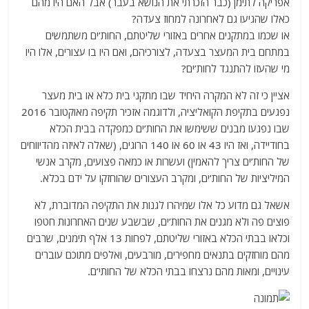
אפריקה לתימן (כבר הזכרתי את הנושא בעבר) אבל האם היו מהם
כאלו שהגיעו גם לאחרונה למחוז צעדה?
או שכמו במתקנים אחרים באזורי שליטתם, החות’ים משתמשים
במתחם בית המעצר בצעדה, לצורכיהם, ואם היו בו עצורים, אלו היו
מי שהעזו להתנגד לחות’ים?
אציין כי זה לא המקרה היחיד שבו מתקני בית כלא או בית מעצר
נפגעים בתקיפת הקואליציה, ולדוגמה אזכיר תקיפה מאוקטובר 2016
שבו נפגעו מבנים ששימשו את החות’ים כמפקדה בבית הכלא
בחודיידה, ואז היו 43 או 60 או 140 הרוגים, (שאלה לאיזה מהדיווחים
של החות’ים צריך להאמין) ועשרות או כמאה פצועים, מקרב אנשי
המיליציות של החות’ים, ומקרב העצורים שהוחזקו על ידם בכלא.
אשאל גם מדוע כל אלו שמיהרו לגנות את התקיפה המדוברת, לא
פוצים פה ולא מגנים את החות’ים, שבשבע שנים האחרונות חטפו
וכלאו בבתי הכלא באזורי שליטתם, לפחות 13 אלף תימנים, שרבים
מהם מוחזקים בתנאים מחפירים, מורבעים, ואלפים מתוכם עוברים
עינויים, ומאות מהם נרצחו בבתי הכלא של החותי’ם.