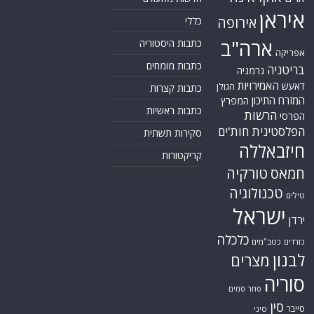
איראן
אירופה
כללי
ארה"ב
כתבות היסטוריה
אפריקה
כתבות מומחים
בריטניה
גרמניה
האמירויות
דאעש
הגולן
כתבות קצרות
המזרח התיכון
המפרץ
כתבות ראשיות
הרשות
הפרסי
הפלסטינית
חות'ים
סקירות תשתית
חיזבאללה
קריקטורות
טורקיה
חמאס
טכנולוגיה
טילים
ישראל
ירדן
כלכלה
כורדים
כטב"מים
לבנון
מצרים
סוריה
סחר סמים
סין
סייבר
סיני