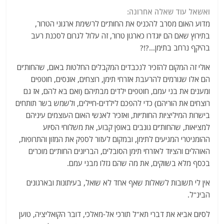
ואשאל עוד שאלה אחרונה:
מדוע האום מסרב להכניס את החות’ים לרשימת ארגוני הטרור,
בתירוץ שאם הם יוגדרו כארגון טרור, זה עלול לגרום לסכנת רעב
בהיקף נרחב בתימן…?!?
אולי זה המקום להזכיר לנכבדים המקבלים החלטות באום, שהחות’ים
הם אלו שגורמים להרעבת אזרחי תימן, רוצחים, אונסים, חוטפים
ומענים את בני עמם, חוטפים ילדים מבתיהם (ואם בא להם, אז גם
רוצחים את הוריהם) כדי להפכם לילדים-חיילים, ולשמש בשר תותחים
בישרות המיליציות החות’יות, ואזכיר לאנשי האום העוצמים עיניהם
למציאות, שהחות’ים גונבים באופן קבוע, את משלוחי הסיוע
ההומניטרי המגיעים לתימן, ובמקום לעזור לספק את המזון והתרופות,
האוהלים והציוד לאזרחי תימן הסובלים, הבריונים החות’ים מוכרים
בכסף מלא בשווקים, את מה שהם גזלו מבני עמם.
אין לי תשובות לשאלות שאף אחד לא שואל, בעיתונות ובארגונים
הבינ"ל.
לסיום אביא את דברי תא"ל תורכי אל-מאלכי, דובר הקואליציה, טוען