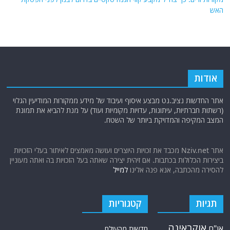
האש
אודות
אתר החדשות נציב.נט מבצע איסוף ועיבוד של מידע ממקורות המודיעין הגלוי
(רשתות חברתיות, עיתונות, עדויות מקומיות ועוד) על מנת להביא את תמונת
המצב המקיפה והמדויקת ביותר של השטח.
אתר Nziv.net מכבד את זכויות היוצרים ועושה מאמצים לאיתור בעלי הזכויות
ביצירות הכלולות בכתבות. אם זיהית יצירה שאתה בעל הזכויות בה ואתה מעוניין
להסירה מהכתבה, אנא פנה אלינו
למייל
תגיות
קטגוריות
אוקראינה
או"ם
חדשות מהעולם