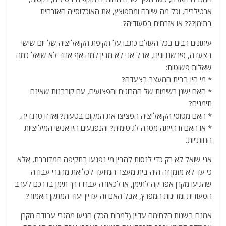
ארטילריה, וכל מה שיורה ומתפוצץ, את האוכלוסייה האזרחית
בתימן??? או אזרחים בסעודיה?
עיתונים רבים בכל העולם כתבו על תקיפת הקואליציה של יום שישי
בצעדה, פירשנו וגינו, אבל אני לא מבין למה אף אחד לא שואל כמה
שאלות פשוטות:
* מי היו בבית המעצר בצעדה?
* האם ישנן רשימות של ההרוגים והפצועים, עם קורבנות שאינם
תימנים?
* האם מטוסי הקואליציה הפציצו את המקום בטעות? ואז זו טרגדיה,
* או האם זו הייתה מטרה לגיטימית? והנפגעים היו אנשי המיליציות
החות’יות.
אני שואל לא רק כדי לנסות להבין מי נפגעו בתקיפה המדוברת, אלא
כי עד לא מזמן זה היה בית מעצר המיועד לכליאת מהגרי עבודה
שהגיעו מקרן אפריקה לתימן, או לכאורה עברו דרך תימן בדרכם לערב
הסעודית ומדינות המפרץ, אבל האם זה עדיין יעוד המתקן האמור?
אמנם בשנות הלחימה עדיין (למרות הכל) הגיעו מהגרי עבודה מקרן