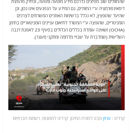
שהחות’ים שוב מפיצים כדרכם מידע מוטעה ומטעה, וכחלק מהפצת
דיסאינפורמציה ע"י החות’ים, גם המידע על הנפגעים אינו נכון, וכן
שהיעד שהופצץ, לא נכלל ברשימות האתרים המשרתים לצרכים
הומניטריים, שהופצה ע"י המשרד לתיאום עניינים הומניטאריים בתימן
(OCHA) ושאינה עומדת בכללים הכלולים בסעיף 23 לאמנת ז’נבה
השלישית (שמדברת על שבויי מלחמה ומתקני מעצר).
קרדיט :
ערוץ
מבט למזרח התיכון קרדיט לתמונות: רשתות חברתיות