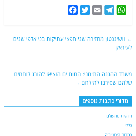
F
T
E
T
W
a
w
m
el
h
c
itt
ai
e
at
e
er
l
g
s
←
וושינגטון מחזירה שני חפצי עתיקות בני אלפי שנים
b
ra
A
לעיראק
o
m
p
o
p
משרד ההגנה התימני: החות'ים הוציאו להורג לוחמים
k
שלהם שסירבו להילחם
→
מדורי כתבות נוספים
חדשות מהעולם
כללי
כתבות היסטוריה