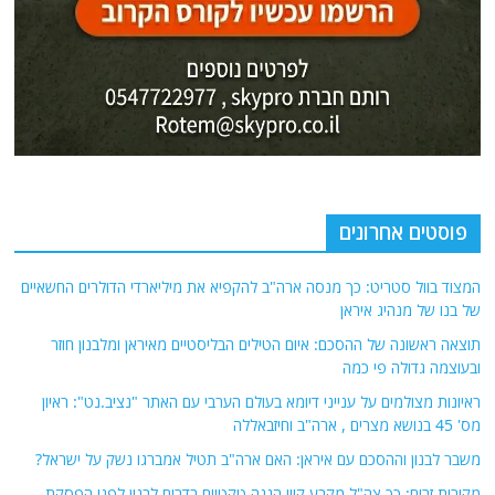
פוסטים אחרונים
המצוד בוול סטריט: כך מנסה ארה"ב להקפיא את מיליארדי הדולרים החשאיים
של בנו של מנהיג איראן
תוצאה ראשונה של ההסכם: איום הטילים הבליסטיים מאיראן ומלבנון חוזר
ובעוצמה גדולה פי כמה
ראיונות מצולמים על ענייני דיומא בעולם הערבי עם האתר "נציב.נט": ראיון
מס' 45 בנושא מצרים , ארה"ב וחיזבאללה
משבר לבנון וההסכם עם איראן: האם ארה"ב תטיל אמברגו נשק על ישראל?
מקורות זרים: כך צה"ל מקבע קווי הגנה טקטיים בדרום לבנון לפני הפסקת