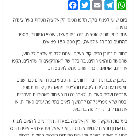
F
T
E
T
W
a
w
m
el
h
ביום שישי לפנות בוקר, תקפו מטוסי הקואליציה מטרות בעיר צעדה
c
itt
ai
e
at
בתימן.
e
er
l
g
s
אחד המקומות שהופצצו, היה בית מעצר, שלפי הדיווחים, מספר
b
ra
A
ההרוגים כבר הגיע למאה, ובין 150-200 פצועים.
o
m
p
החות’ים כמובן הרימו קול צעקה, ואמרו לכל מי שרצה לשמוע,
o
p
שהסעודים והאמירותים, בהובלה של האמריקאים והישראלים, תקפו
אזרחים, ואוי ואבוי, כמה שהם ממש לא בסדר…
k
וכמובן שמבחינת דוברי החות’ים, זה טבעי ובסדר שהם כבר שנים
תוקפים עם טילים בליסטיים ומל"טים מתאבדים, שדות תעופה
אזרחיים וערים סעודיות, ולאחרונה גם באיחוד האמירויות הערביות,
ובטח שלא מפריע להם להמשיך לאיים בתקיפת ערים סעודיות, או
את מגדל בורג’ ח’ליפה בדובאי.
בעקבות התקיפה של הקואליציה בצעדה, מיהר מזכ"ל האום לגנות,
וגם ארגון רופאים לזכויות אדם גינו, ואני שואל את עצמי – איפה היו כל
המגנים האלה, כשבמשך שנים החות’ים תוקפים בטילים, רקטות,