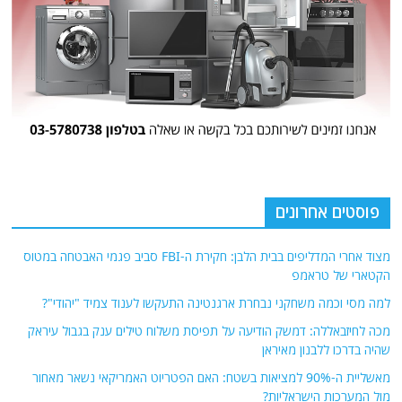
פוסטים אחרונים
מצוד אחרי המדליפים בבית הלבן: חקירת ה-FBI סביב פגמי האבטחה במטוס
הקטארי של טראמפ
למה מסי וכמה משחקני נבחרת ארגנטינה התעקשו לענוד צמיד "יהודי"?
מכה לחיזבאללה: דמשק הודיעה על תפיסת משלוח טילים ענק בגבול עיראק
שהיה בדרכו ללבנון מאיראן
מאשליית ה-90% למציאות בשטח: האם הפטריוט האמריקאי נשאר מאחור
מול המערכות הישראליות?