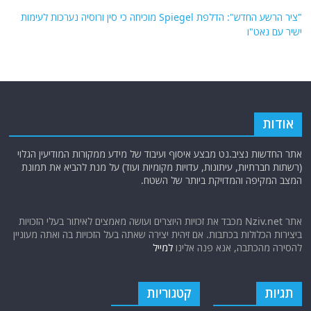
"ציר הרשע החדש": הדלפת Spiegel מוכיחה כי סין ורוסיה נערכות לעימות
ישיר עם נאט"ו
אודות
אתר החדשות נציב.נט מבצע איסוף ועיבוד של מידע ממקורות המודיעין הגלוי
(רשתות חברתיות, עיתונות, עדויות מקומיות ועוד) על מנת להביא את תמונת
המצב המקיפה והמדויקת ביותר של השטח.
אתר Nziv.net מכבד את זכויות היוצרים ועושה מאמצים לאיתור בעלי הזכויות
ביצירות הכלולות בכתבות. אם זיהית יצירה שאתה בעל הזכויות בה ואתה מעוניין
להסירה מהכתבה, אנא פנה אלינו
למייל
תגיות
קטגוריות