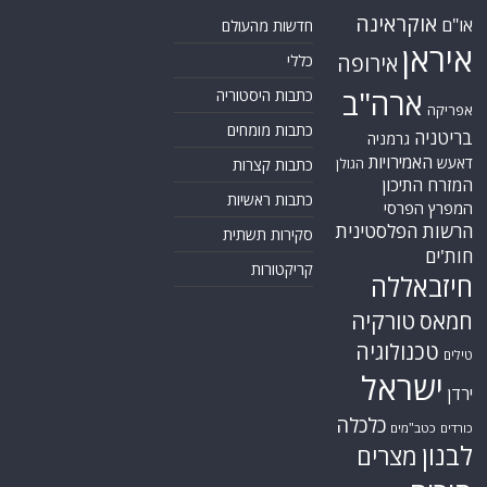
אוקראינה
או"ם
חדשות מהעולם
איראן
אירופה
כללי
ארה"ב
כתבות היסטוריה
אפריקה
כתבות מומחים
בריטניה
גרמניה
האמירויות
דאעש
הגולן
כתבות קצרות
המזרח התיכון
כתבות ראשיות
המפרץ הפרסי
הרשות הפלסטינית
סקירות תשתית
חות'ים
קריקטורות
חיזבאללה
טורקיה
חמאס
טכנולוגיה
טילים
ישראל
ירדן
כלכלה
כורדים
כטב"מים
לבנון
מצרים