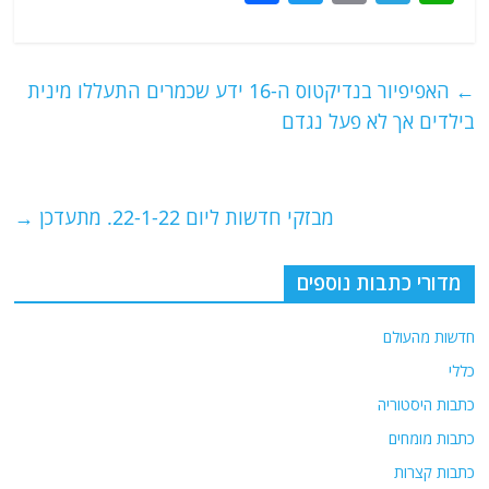
a
w
m
el
h
c
itt
ai
e
at
e
er
l
g
s
←
האפיפיור בנדיקטוס ה-16 ידע שכמרים התעללו מינית
b
ra
A
בילדים אך לא פעל נגדם
o
m
p
o
p
מבזקי חדשות ליום 22-1-22. מתעדכן
→
k
מדורי כתבות נוספים
חדשות מהעולם
כללי
כתבות היסטוריה
כתבות מומחים
כתבות קצרות