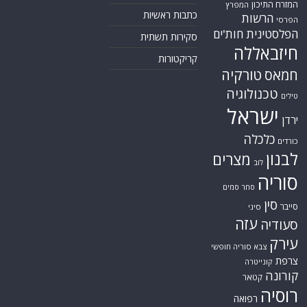
המזרח התיכון
המפרץ
כתבות ראשיות
הרשות
הפרסי
הפלסטינית
חות'ים
סקירות תשתית
חיזבאללה
קריקטורות
טורקיה
חמאס
טכנולוגיה
טילים
ישראל
ירדן
כלכלה
כורדים
לבנון
מצרים
לוב
סוריה
סחר סמים
סין
סייבר
סיני
עזה
סעודיה
עירק
צבא סוריה חופשי
צרפת
קונייטרה
קורונה
קטאר
רוסיה
רפואה