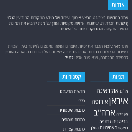
אודות
אתר החדשות נציב.נט מבצע איסוף ועיבוד של מידע ממקורות המודיעין הגלוי
(רשתות חברתיות, עיתונות, עדויות מקומיות ועוד) על מנת להביא את תמונת
המצב המקיפה והמדויקת ביותר של השטח.
אתר Nziv.net מכבד את זכויות היוצרים ועושה מאמצים לאיתור בעלי הזכויות
ביצירות הכלולות בכתבות. אם זיהית יצירה שאתה בעל הזכויות בה ואתה מעוניין
להסירה מהכתבה, אנא פנה אלינו
למייל
תגיות
קטגוריות
אוקראינה
או"ם
חדשות מהעולם
איראן
אירופה
כללי
ארה"ב
כתבות היסטוריה
אפריקה
כתבות מומחים
בריטניה
גרמניה
האמירויות
דאעש
הגולן
כתבות קצרות