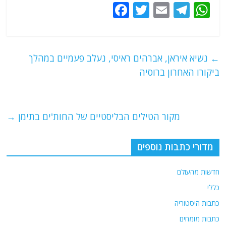
F
T
E
T
W
a
w
m
el
h
c
itt
ai
e
at
e
er
l
g
s
←
נשיא איראן, אברהים ראיסי, נעלב פעמיים במהלך
b
ra
A
ביקורו האחרון ברוסיה
o
m
p
o
p
מקור הטילים הבליסטיים של החות'ים בתימן
→
k
מדורי כתבות נוספים
חדשות מהעולם
כללי
כתבות היסטוריה
כתבות מומחים