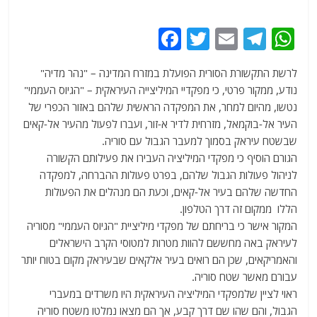
F
T
E
T
W
a
w
m
el
h
לרשת התקשורת הסורית הפועלת במזרח המדינה – "נהר מדיה"
c
itt
ai
e
at
נודע, ממקור פרטי, כי מפקדיי המיליצייה העיראקית – "הגיוס העממי"
e
er
l
g
s
נטשו, מהיום למחר, את המפקדה הראשית שלהם באזור הכפרי של
b
ra
A
העיר אל-בוקמאל, מזרחית לדיר א-זור, ועברו לפעול מהעיר אל-קאים
שבשטח עיראק בסמוך למעבר הגבול עם סוריה.
o
m
p
הגורם הוסיף כי מפקדי המיליציה העבירו את פעילותם הקשורה
o
p
לניהול פעולות הגבול שלהם, בפרט פעולות ההברחה, למפקדה
k
החדשה שלהם בעיר אל-קאים, וכעת הם מנהלים את הפעולות
הללו ממקום זה דרך הטלפון.
המקור אישר כי בריחתם של מפקדי מיליציית "הגיוס העממי" מסוריה
לעיראק באה מחששם להוות מטרות למטוסי הקרב הישראלים
והאמריקאים, שכן הם רואים בעיר אלקאים שבעיראק מקום בטוח יותר
עבורם מאשר שטח סוריה.
ראוי לציין שלמפקדי המיליציה העיראקית היו משרדים במעברי
הגבול, והם שהו שם דרך קבע, אך הם מצאו נמלטו משטח סוריה