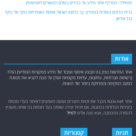
ספויילר: המרדף אחר מידע על בכירים בעולם הקשורים לאפשטיין
ברית הדמים הסודית במפרץ: כך נלחמו ישראל ואיחוד האמירויות כתף אל כתף
נגד איראן
אודות
אתר החדשות נציב.נט מבצע איסוף ועיבוד של מידע ממקורות המודיעין הגלוי
(רשתות חברתיות, עיתונות, עדויות מקומיות ועוד) על מנת להביא את תמונת
המצב המקיפה והמדויקת ביותר של השטח.
אתר Nziv.net מכבד את זכויות היוצרים ועושה מאמצים לאיתור בעלי הזכויות
ביצירות הכלולות בכתבות. אם זיהית יצירה שאתה בעל הזכויות בה ואתה מעוניין
להסירה מהכתבה, אנא פנה אלינו
למייל
תגיות
קטגוריות