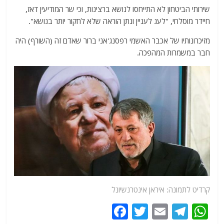
שירותי הביטחון לא התייחסו לנושא ברצינות, וכי שר המודיעין דאז,
חיידר מוסלחי, "לעג לעניין ונתן הוראה שלא לחקור יותר בנושא".
מזיכרונותיו של אכבר האשמי רפסנג'אני ברור שאדם זה (השורף) היה
חבר במשמרות המהפכה.
קרדיט לתמונה: איראן אינטרנשיונל
F
T
E
T
W