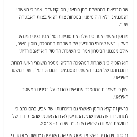
שר הבריאות בממשלת חסן רוחאני, חסן קזיזאדה, אמר כי האשמי
רפסנג'אני "לא היה מעוניין בנוכחות צוות רפואי בצוות האבטחה
שלו".
מוחסן האשמי אמר כי העלה את סוגיית חיסול אביו בפני המנהיג
העליון וראש שירותי המודיעין של משמרות המהפכה, חוסיין טאיב,
אולם מנגנוני הביטחון אמרו כי השערת החיסול היא "אבסורדית".
הוא הוסיף כי משמרות המהפכה החליפו מספר משומרי ראשו למרות
התנגדותם של אכבר האשמי רפסנג'אני והמנהיג העליון של המשטר
האיראני.
יצוין כי משמרות המהפכה אחראים להגנה על בכירים במשטר
האיראני.
בראיון זה קרא מוחסן האשמי גם מזיכרונותיו של אביו, בהם כתב כי
למרות "הוראה מפורשת", המודיעין לא זיהה את מי שהצית חדר של
המועצת העליונה שהוא היה היו"ר שלה ב- 2013.
בזיכרונותיו הגדיר האשמי רפסנג'אני את השריפה כ"חשודה" וכתב כי