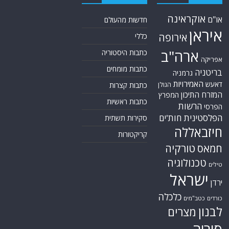
אוקראינה
או"ם
חדשות מהעולם
איראן
אירופה
כללי
ארה"ב
כתבות היסטוריה
אפריקה
כתבות מומחים
בריטניה
גרמניה
האמירויות
דאעש
הגולן
כתבות קצרות
המזרח התיכון
המפרץ
כתבות ראשיות
הרשות
הפרסי
הפלסטינית
חות'ים
סקירות תשתית
חיזבאללה
קריקטורות
טורקיה
חמאס
טכנולוגיה
טילים
ישראל
ירדן
כלכלה
כורדים
כטב"מים
לבנון
מצרים