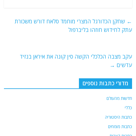
a
w
m
el
h
c
itt
ai
e
at
e
er
l
g
s
←
שחקן הכדורגל המצרי מוחמד סלאח דורש משכורת
b
ra
A
עתק לחידוש חוזהו בליברפול
o
m
p
o
p
עקב מצבה הכלכלי הקשה סין קונה את איראן בנזיד
k
עדשים
→
מדורי כתבות נוספים
חדשות מהעולם
כללי
כתבות היסטוריה
כתבות מומחים
כתבות קצרות