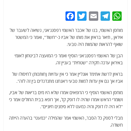
F
T
E
T
W
a
w
m
el
h
מוחסן האשמי, בנו של אכבר האשמי רפסנג'אני, נשיאה לשעבר של
c
itt
ai
e
at
איראן , תיאר בראיון את מותו של אביו כ-"חשוד", ואמר כי המשטר
e
er
l
g
s
שואף להראות שהמוות היה טבעי.
b
ra
A
הבן של האשמי רפסנג'אני הוסיף ואמר כי המועצה לביטחון לאומי
o
m
p
באיראן ערכה חקירה "שטחית" בעניין זה.
o
p
בראיון לרשת אתימד אונליין אמר כי אין עדויות (חותכות) לחיסולו של
k
אביו אך גם אין עדות למוות טבעי ו"אנחנו מתנדנדים בין זה לזה".
מוחסן האשמי הוסיף כי הרופאים אמרו שלא היו מים בריאות של אביו,
ושומרי הראש אמרו שהיה לו דופק קל, אך רופא בבית החולים אמר כי
"לא היה לו דופק והיה כמעט ללא סימנים חיוניים".
מבלי לספק כל הסבר, האשמי אמר שהמילה "כמעט" בהערה הייתה
חשודה.