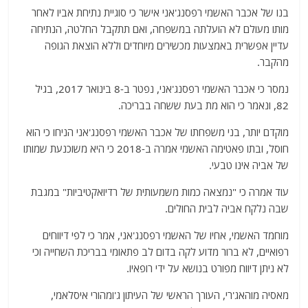
בנו של אכבר האשמי רפסנג'אני אישר כי סוגיית נתיחת אביו לאחר
מותו מעולם לא הועלתה במשפחה, ואם תתקבל החלטה, הנתיחה
עדיין אפשרית באמצעות מכשירים מיוחדים וללא הוצאת הגופה
מהקבר.
נמסר כי אכבר האשמי רפסנג'אני, נפטר ב-8 בינואר 2017, בגיל
82, ונאמר כי הוא מת בעת ששחה בבריכה.
מוקדם יותר, בני משפחתו של אכבר האשמי רפסנג'אני הניחו כי הוא
חוסל, ובתו פאטימה האשמי אמרה ב-2018 כי היא משוכנעת שמותו
של אביה אינו טבעי.
עוד אמרה כי "נמצאה כמות משמעותית של רדיואקטיביות" במגבת
שבה נלקח אביה לבית החולים.
מוחמד האשמי, אחיו של האשמי רפסנג'אני, אמר כי לפי דיווחים
רפואיים, לא ברור מדוע לקה בדום לב פתאומי בבריכת השחייה וכי
לא ניתן דיווח מפורט בנושא על ידי רופאיו.
מאסיה מוהאג'רי, העורך הראשי של העיתון ג'ומהורי איסלאמי,