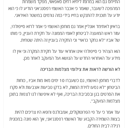
התייחס גם הוא במרומז ליחיא רחים סאפאווי, מפקד משמרות
המהפכה לשעבר, שאמר כי אכבר האשמי רפסנג'אני הודיע ​​לו כי הוא
יודע על תוכנית להתנקש בחייו בידי כמה גורמים במשטר האיראני.
בראיון לאתימד אונליין אמר גם מוחסן האשמי כי אמר לרזא סייפולהי,
עוזר ראש המועצה לביטחון לאומי הממונה על חקירת העניין, כי מותו
של אביו "לא נחקר כראוי" וכי החקירה בעניין זה היתה שטחית.
הוא הצהיר כי סייפולהי אינו אחראי עוד על חקירת המקרה וכי אין לו
מידע על האחראי החדש על הנושא ועל המעקב לאחר מכן.
לא הורשה לראות את צילומי מצלמות הבריכה
לדברי מוחסן האשמי, גם כשעברו 10 ימים מאז מות אביו , כוחות
הביטחון "לא נסעו לזירת המוות, לא בדקו טביעות אצבעות ולא סקרו
את הסרטים בגן ובסביבת הבריכה, ואף לא איפשרו לנו לצפות בתוכן
מצלמות המעקב".
עוד אמר כי על פי הפרוטוקולים, אמבולנס ורופא היו צריכים להיות
בצוות השמירה הקבוע של האשמי רפסנג'אני, אך הוא פונה במכונית
רגילה לבית החולים.