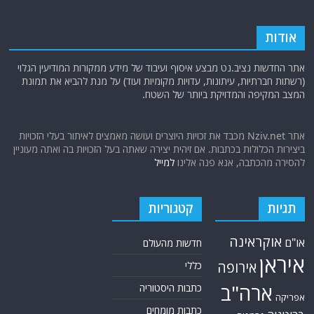
אודות
אתר החדשות נציב.נט מבצע איסוף ועיבוד של מידע ממקורות המודיעין הגלוי
(רשתות חברתיות, עיתונות, עדויות מקומיות ועוד) על מנת להביא את תמונת
המצב המקיפה והמדויקת ביותר של השטח.
אתר Nziv.net מכבד את זכויות היוצרים ועושה מאמצים לאיתור בעלי הזכויות
ביצירות הכלולות בכתבות. אם זיהית יצירה שאתה בעל הזכויות בה ואתה מעוניין
להסירה מהכתבה, אנא פנה אלינו
למייל
תגיות
קטגוריות
אוקראינה
או"ם
חדשות מהעולם
איראן
אירופה
כללי
ארה"ב
כתבות היסטוריה
אפריקה
כתבות מומחים