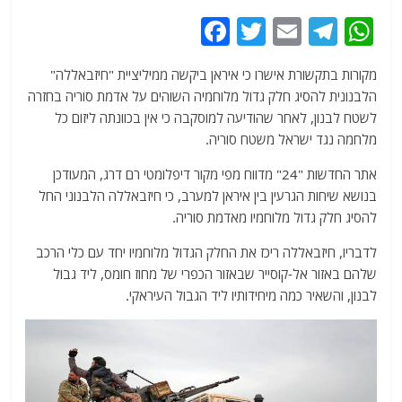
F
T
E
T
W
a
w
m
el
h
מקורות בתקשורת אישרו כי איראן ביקשה ממיליציית "חיזבאללה"
c
itt
ai
e
at
הלבנונית להסיג חלק גדול מלוחמיה השוהים על אדמת סוריה בחזרה
e
er
l
g
s
לשטח לבנון, לאחר שהודיעה למוסקבה כי אין בכוונתה ליזום כל
b
ra
A
מלחמה נגד ישראל משטח סוריה.
o
m
p
אתר החדשות "24" מדווח מפי מקור דיפלומטי רם דרג, המעודכן
o
p
בנושא שיחות הגרעין בין איראן למערב, כי חיזבאללה הלבנוני החל
להסיג חלק גדול מלוחמיו מאדמת סוריה.
k
לדבריו, חיזבאללה ריכז את החלק הגדול מלוחמיו יחד עם כלי הרכב
שלהם באזור אל-קוסייר שבאזור הכפרי של מחוז חומס, ליד גבול
לבנון, והשאיר כמה מיחידותיו ליד הגבול העיראקי.