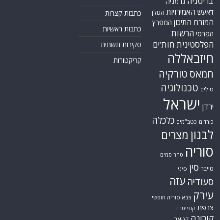
בריטניה
גרמניה
האמירויות
דאעש
הגולן
כתבות קצרות
המזרח התיכון
המפרץ
כתבות ראשיות
הרשות
הפרסי
הפלסטינית
חות'ים
סקירות תשתית
חיזבאללה
קריקטורות
טורקיה
חמאס
טכנולוגיה
טילים
ישראל
ירדן
כלכלה
כורדים
כטב"מים
לבנון
מצרים
סוריה
סחר סמים
סין
סייבר
סיני
עזה
סעודיה
עירק
צבא סוריה חופשי
צרפת
קונייטרה
קורונה
קטאר