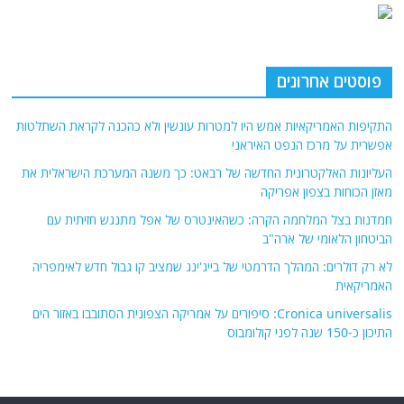
פוסטים אחרונים
התקיפות האמריקאיות אמש היו למטרות עונשין ולא כהכנה לקראת השתלטות
אפשרית על מרכז הנפט האיראני
העליונות האלקטרונית החדשה של רבאט: כך משנה המערכת הישראלית את
מאזן הכוחות בצפון אפריקה
חמדנות בצל המלחמה הקרה: כשהאינטרס של אפל מתנגש חזיתית עם
הביטחון הלאומי של ארה"ב
לא רק דולרים: המהלך הדרמטי של בייג'ינג שמציב קו גבול חדש לאימפריה
האמריקאית
Cronica universalis: סיפורים על אמריקה הצפונית הסתובבו באזור הים
התיכון כ-150 שנה לפני קולומבוס