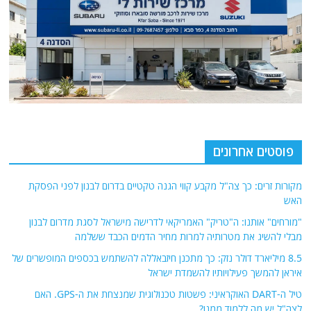
פוסטים אחרונים
מקורות זרים: כך צה"ל מקבע קווי הגנה טקטיים בדרום לבנון לפני הפסקת
האש
"מורחים" אותנו: ה"טריק" האמריקאי לדרישה מישראל לסגת מדרום לבנון
מבלי להשיג את מטרותיה למרות מחיר הדמים הכבד ששלמה
8.5 מיליארד דולר נזק: כך מתכנן חיזבאללה להשתמש בכספים המופשרים של
איראן להמשך פעילויותיו להשמדת ישראל
טיל ה-DART האוקראיני: פשטות טכנולוגית שמנצחת את ה-GPS. האם
לצה"ל יש מה ללמוד ממנו?