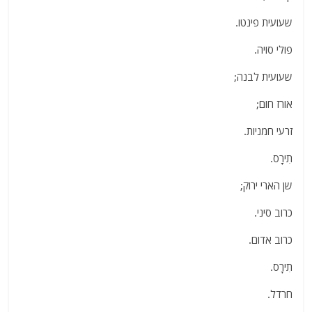
שעועית פינטו.
פולי סויה.
שעועית לבנה;
אורז חום;
זרעי חמניות.
תִירָס.
שן הארי ירוק;
כרוב סיני.
כרוב אדום.
תִירָס.
חרדל.