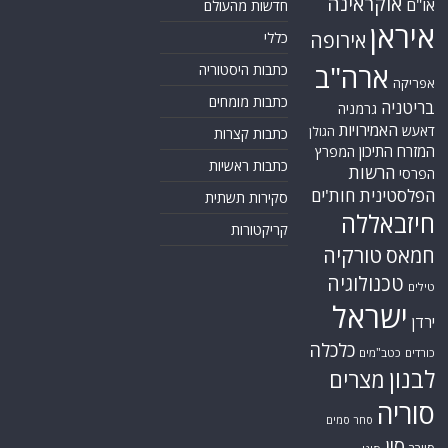
אוקראינה
או"ם
חדשות מהעולם
איראן
אירופה
כללי
ארה"ב
כתבות היסטוריה
אפריקה
כתבות מומחים
בריטניה
גרמניה
האמירויות
דאעש
הגולן
כתבות קצרות
המזרח התיכון
המפרץ
כתבות ראשיות
הרשות
הפרסי
הפלסטינית
חות'ים
סקירות תשתית
חיזבאללה
קריקטורות
טורקיה
חמאס
טכנולוגיה
טילים
ישראל
ירדן
כלכלה
כורדים
כטב"מים
לבנון
מצרים
סוריה
סחר סמים
סין