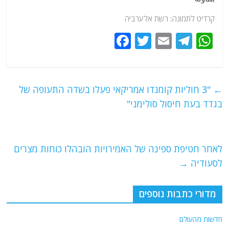
קרדיט לתמונה: רשת אלערביה
F
T
E
T
W
a
w
m
el
h
c
itt
ai
e
at
e
er
l
g
s
←
"3 חוליות קומנדו אמריקאי פעלו בשדה התעופה של
b
ra
A
בגדד בעת חיסול סולימני"
o
m
p
o
p
לאחר חטיפת ספינה של האמירויות הובהלו כוחות מצרים
k
לסעודיה
→
מדורי כתבות נוספים
חדשות מהעולם