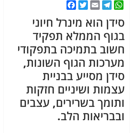
F
T
E
T
W
a
w
m
el
h
סידן הוא מינרל חיוני
c
itt
ai
e
at
e
er
l
g
s
בגוף הממלא תפקיד
b
ra
A
חשוב בתמיכה בתפקודי
o
m
p
מערכות הגוף השונות,
o
p
k
סידן מסייע בבניית
עצמות ושיניים חזקות
ותומך בשרירים, עצבים
ובבריאות הלב.