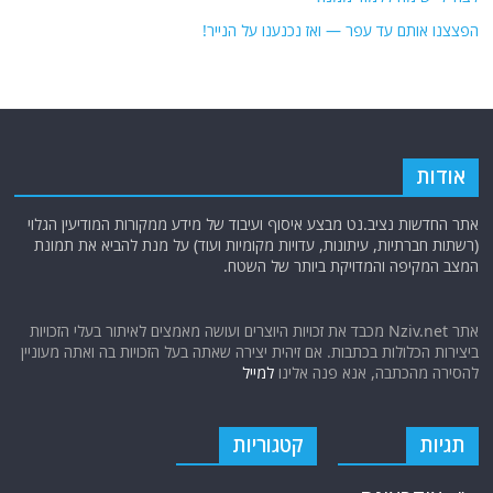
הפצצנו אותם עד עפר — ואז נכנענו על הנייר!
אודות
אתר החדשות נציב.נט מבצע איסוף ועיבוד של מידע ממקורות המודיעין הגלוי
(רשתות חברתיות, עיתונות, עדויות מקומיות ועוד) על מנת להביא את תמונת
המצב המקיפה והמדויקת ביותר של השטח.
אתר Nziv.net מכבד את זכויות היוצרים ועושה מאמצים לאיתור בעלי הזכויות
ביצירות הכלולות בכתבות. אם זיהית יצירה שאתה בעל הזכויות בה ואתה מעוניין
להסירה מהכתבה, אנא פנה אלינו
למייל
תגיות
קטגוריות