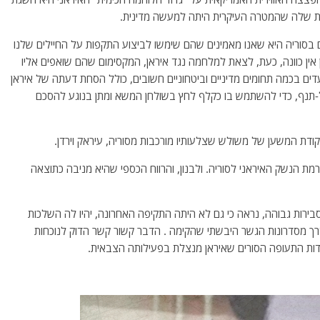
ות שלה שהמטרה העיקרית היתה למעשה מדינית.
בסוריה היא שאנו מאמינים שהם שימשו לביצוע התקפות על החיילים שלנו
ן אין כוונה, כעת, לצאת למלחמה נגד איראן, המקסימום שהם שואפים אליו
עדים בכמה תחומים מדיניים וביטחוניים חשובים, כולל הסחת דעתה של איראן
-תנף, כדי להשתמש בו כקלף לחץ בשולחן המשא ומתן בנוגע להסכם
ודת המשען של משולש שצלעותיו מורכבות מסוריה, עיראק וירדן.
מת הנשק האיראני לסוריה. ולבנון, והרווח הכספי שהיא מניבה כתוצאה
ירות גבוהה, נראה כי גם לא היתה התקיפה האחרונה, יהיו לה השלכות
דרך מסדרונות הגשר היבשתי שהקימה . הדבר קשור קשר הדוק לנוכחות
שדות התעופה הסורים שאיראן מנצלת בפעילותה הצבאית.