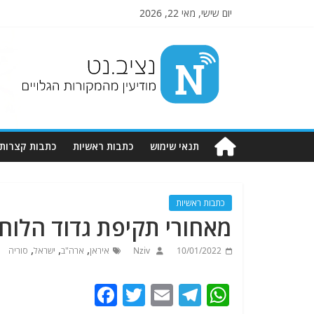
יום שישי, מאי 22, 2026
Nziv.net
מודיעין
מהמקורות
הגלויים
תנאי שימוש
כתבות ראשיות
כתבות קצרות
כתבות ראשיות
מאחורי תקיפת גדוד הלוח
,
,
,
10/01/2022
Nziv
איראן
ארה"ב
ישראל
סוריה
F
T
E
T
W