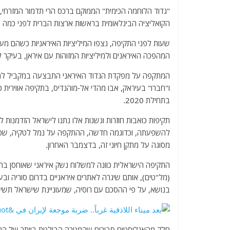
a
w
m
el
h
c
itt
ai
e
at
הקואליציה הבינלאומית בראשות ארצות הברית לפני כמה י
e
er
l
g
s
שעות לפני התקיפה, נצפו המיליציות האיראניות כשהם מע
b
ra
A
המהפכה האיראנים ולמיליציות המזוהות עם איראן, בעיקר למ
o
m
p
המתקפה על מפקדת הגדוד האיראני התבצעה במקביל למספ
o
p
ו"חברו" בעיראק, אבו מהדי אל-מוהנדיס, בתקיפה אווירי
k
בתחילת 2020.
תקיפות כואבות חוזרות ונשנות אלו נתנו לישראל הזדמנות 
להשפעתה, וכדוגמה חדשה, ההתקפה על נמל לטקיה, שכוונ
מסוגה על מתקן חיוני זה, בדצמבר האחרון.
התקיפה הישראלית כוונה למשלוח נשק איראני שאוחסן בחצר
(מל"טים), אותם שיגרה לאתרים איראניים בדרום סוריה ובע
בנושא, על פי ההסכם עם רוסיה, שמעוניינת שישראל תשיג 
חלק מהאנליסטים סבורים שהמטרה הבולטת ביותר של ההפצ