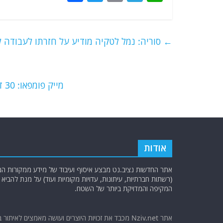
a
w
m
el
h
c
itt
ai
e
at
e
er
l
g
s
←
סוריה: נמל לטקיה מודיע על חזרתו לעבודה
b
ra
A
o
m
p
o
p
מייק פומפאו: 30 דק' של פעילות גופנית ואכילה נכונה מאחורי הירידה במשקל
k
אודות
אתר החדשות נציב.נט מבצע איסוף ועיבוד של מידע ממקורות המוד
(רשתות חברתיות, עיתונות, עדויות מקומיות ועוד) על מנת להבי
המקיפה והמדויקת ביותר של השטח.
אתר Nziv.net מכבד את זכויות היוצרים ועושה מאמצים לאיתור 