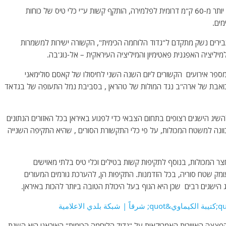
"גדוד הלוחמה הכימית" הממוקם ברכס הרי תדמור המזרחי, יותר מ-60 ק"מ דרומית לפלמירה, הותקף קשות ע"י כלי טיס של כוחות
מים.
בירים נשק מתקדם ל"גדוד הלוחמה הכימית", הקשורה ישירות למשמרות
יליציה האפגנית פאטימיון והמיליציה העיראקית – אל-נוג'בה.
ר אירועים הקשורים ליום השנה השני לחיסולו של קאסם סולימאני
ת כואבת של ארה"ב נגד המולות של טהראן , בסביבת נמל התעופה של בגדאד
להשיג הישגים רצופים בתחום הצבאי כדי לפגוע באיראן בכל האזורים הנתונים
ה למשטח המכולות, על פי כלי התקשורת הסורים , שהיא התקיפה השנייה
 המכולות, בנוסף לתקיפות קשות בטילים וכלי טיס בלתי מאוישים
ומק שטח סוריה, בכל הזדמנות. התקיפות הן, להערכת גורמים המעורים
הישגים רבים שכן היא הגוף בעל היכולת הטובה ביותר להכות באיראן.
צה האווירית האמריקאית על "גדוד הלוחמה הכימית" האיראני היא השגת