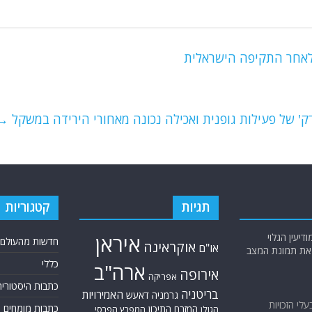
 לאחר התקיפה הישראלית
→
תגיות
קטגוריות
יעין הגלוי
איראן
חדשות מהעולם
אוקראינה
או"ם
א את תמונת המצב
כללי
ארה"ב
אירופה
אפריקה
כתבות היסטוריה
בריטניה
האמירויות
גרמניה
דאעש
בעלי הזכויות
כתבות מומחים
המזרח התיכון
המפרץ הפרסי
הגולן