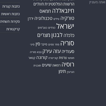
אתה מעוניין
הרשות הפלסטינית
חות'ים
כתבות קצרות
חיזבאללה
חמאס
כתבות ראשיות
טורקיה
טכנולוגיה
ירדן
טילים
סקירות תשתית
ישראל
כורדים
כטב"מים
קריקטורות
לבנון
מצרים
כלכלה
סוריה
סין
סייבר
סיני
סחר סמים
עזה
עירק
סעודיה
צבא סוריה
קורונה
צרפת
קטאר
חופשי
קונייטרה
רוסיה
שיעים
רפואה
תוכנית
תימן
הגרעין