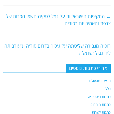
a
w
m
el
h
c
itt
ai
e
at
e
er
l
g
s
←
התקיפות הישראליות על נמל לטקיה חשפו הפרות של
b
ra
A
צרפת והאמירויות בסוריה
o
m
p
o
p
רוסיה מגבירה שליטתה על גיס 1 בדרום סוריה ומעורבותה
k
ליד גבול ישראל
→
מדורי כתבות נוספים
חדשות מהעולם
כללי
כתבות היסטוריה
כתבות מומחים
כתבות קצרות