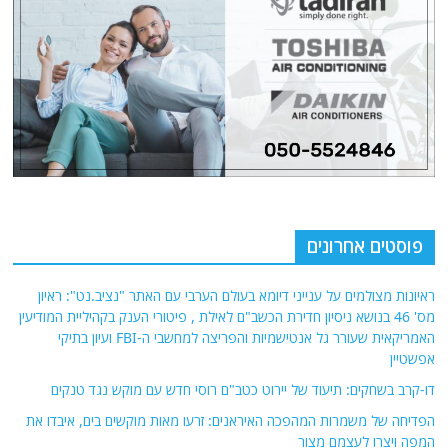
פוסטים אחרונים
ראיונות מצולמים על ענייני דיומא בעולם הערבי עם האתר "נציב.נט": ראיון
מס' 46 בנושא ניסיון חדירת הכשב"ם לאילת , פיטורי הענק בקהיליית המודיעין
האמריקאית שעורר גל אנטישמיות והפריצה למחשבי ה-FBI ועיון בתיקי
אפשטיין
דו-קרב בשחקים: תיעוד של יירוט כטב"ם רוסי חדש עם מוקש נגד טנקים
הפדיחה של משמרות המהפכה האיראנים: זרעו מאות מוקשים בים, איבדו את
המפה ויצרו לעצמם מצור