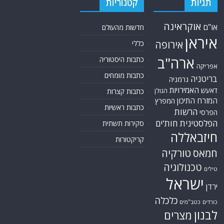
תגיות
קטגוריות
אוקראינה
או"ם
חדשות מהעולם
איראן
אירופה
כללי
ארה"ב
כתבות היסטוריה
אפריקה
כתבות מומחים
בריטניה
גרמניה
האמירויות
דאעש
הגולן
כתבות קצרות
המזרח התיכון
המפרץ
כתבות ראשיות
הרשות
הפרסי
הפלסטינית
חות'ים
סקירות תשתית
חיזבאללה
קריקטורות
טורקיה
חמאס
טכנולוגיה
טילים
ישראל
ירדן
כלכלה
כורדים
כטב"מים
לבנון
מצרים