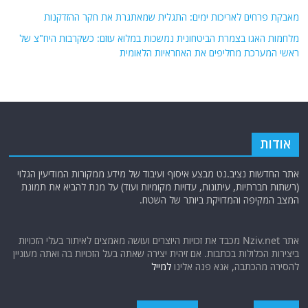
מאבקת פרחים לאריכות ימים: התגלית שמאתגרת את חקר ההזדקנות
מלחמות האגו בצמרת הביטחונית נמשכות במלוא עוזם: כשקרבות היח"צ של
ראשי המערכת מחליפים את האחראיות הלאומית
אודות
אתר החדשות נציב.נט מבצע איסוף ועיבוד של מידע ממקורות המודיעין הגלוי
(רשתות חברתיות, עיתונות, עדויות מקומיות ועוד) על מנת להביא את תמונת
המצב המקיפה והמדויקת ביותר של השטח.
אתר Nziv.net מכבד את זכויות היוצרים ועושה מאמצים לאיתור בעלי הזכויות
ביצירות הכלולות בכתבות. אם זיהית יצירה שאתה בעל הזכויות בה ואתה מעוניין
להסירה מהכתבה, אנא פנה אלינו
למייל