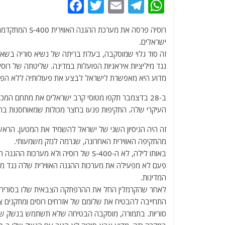
F
T
E
T
W
a
w
m
el
h
רוסיה פרסה את 
c
itt
ai
e
at
ישראלים.
e
er
l
g
s
זה סוד גלוי שמוסקבה, בעלת בריתה של נשיא סוריה בשאר
b
ra
A
נגד מיליציות איראניות הפועלות במדינה. שליטתה של רוס
מדוע היא מאפשרת לישראל לבצע את פעולותיה ללא הפ
o
m
p
o
p
ב-28 בדצמבר תקפו מטוסי קרב ישראלים את מתחם המכ
העיקרי שלה. התקיפות פגעו בחצר מכולות שמאוחסנות בה 
k
מהתקיפה האווירית האחרונה, שגרמה לנזק משמעותי.
באותו לילה, לא ה-S-400 של רוסיה ולא
פעם לא מפעילה את מערכות ההגנה האווירית שלה נגד מטוס
המדינות.
התחייבה להבטיח את שלומם של אזרחים רוסים ומתקנים צב
סוריות. בתמורה, מוסקבה הבטיחה שלא תשתמש בנשק שלה