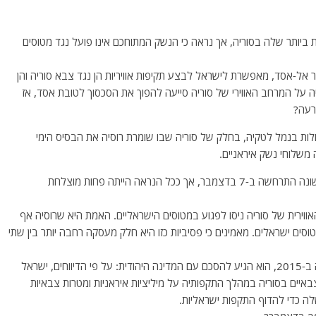
מערכת ההגנה האווירית S-400 המתקדמת ביותר שלה בסוריה, אך נראה כי הנשק המתוחכם אינו פועל נגד מטוסים
 אל-אסד, מאפשרת לישראל לבצע תקיפות אוויריות הן נגד צבא סוריה והן
יה על המרחב האווירי של סוריה סייעה להפוך את הסכסוך לטובת אסד, אז
רעה?
ולות בנמל לטקיה, בחלק של סוריה שבו שומרת רוסיה את הבסיס הימי
משלוחי נשק איראניים.
זה היה הניסיון השני של ישראל להשמיד את המטען. הראשונה התרחשה ב-7 בדצמבר, אך ככל הנראה הייתה פחות מוצלחת
 מערכות ההגנה האווירית של סוריה ניסו לפגוע במטוסים הישראליים. האמת היא שרוסיה אף
ים ישראלים. מאמינים כי פסיביות כזו היא חלק מעסקה רחבה יותר בין שתי
לאחר שהקרמלין החל את ההרפתקה הצבאית שלו בסוריה ב-2015, הוא הגיע להסכם עם המדינה היהודית: על פי הדיווחים, ישראל
איים בסוריה במהלך התקפותיה על מיליציות איראניות ומטרות צבאיות
 כדי להדוף התקפות ישראליות.