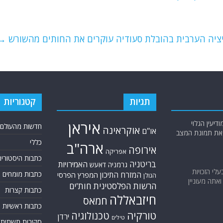
יציה הערבית בהובלת סעודיה עוקרים את החותים מהשורש
→
תגיות
קטגוריות
יעין הגלוי
איראן
חדשות מהעולם
אוקראינה
או"ם
א את תמונת המצב
כללי
ארה"ב
אירופה
אפריקה
כתבות היסטוריה
בריטניה
האמירויות
גרמניה
דאעש
בעלי הזכויות
כתבות מומחים
המזרח התיכון
המפרץ הפרסי
הגולן
אתה מעוניין
הרשות הפלסטינית
חות'ים
כתבות קצרות
חיזבאללה
חמאס
כתבות ראשיות
טורקיה
טכנולוגיה
ירדן
טילים
סקירות תשתית