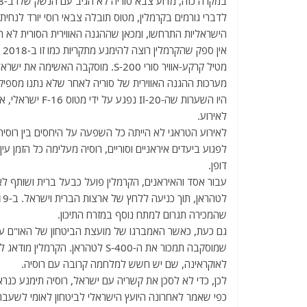
במקרה כזה, מדוע צבא סוריה לא הגיב עם הנשק שלו ב-28 בדצמבר?
הישראליות התרחשו, ומכאן שההגנה האווירית הסורית לא 
מערכות ההגנה האווירית של סוריה לאחר שלא נתנו מספיק ז
היו השערות שה-0
לאירוע.
לאירוע הטראגי לא הייתה כל השפעה על היחסים בין רוסי
לפגוע ביעדים איראניים וסוריים, רוסיה מעלימה כל הזמן 
דופן.
שהמכירה תגרום למתח נוסף במזרח התיכון.
גם כעת, כאשר האמברגו של מועצת הביטחון של האו"ם על מש
שמוסקבה תמכור את ה-S-400 לטהרא
לאוקראינה, שם יש חשש למלחמה קרובה עם רוסיה.
לכן, כדי לא לסכן את קשריה עם ישראל, רוסיה תימנע כנרא
כפי שאמר לאחרונה היועץ הישראלי לביטחון לאומי לשעבר