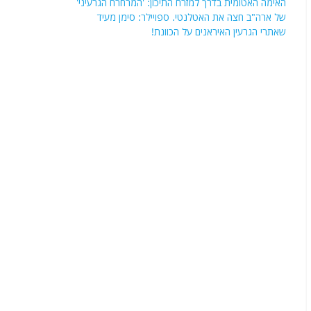
האימה האטומית בדרך למזרח התיכון: 'המרחרח הגרעיני'
של ארה"ב חצה את האטלנטי. ספויילר: סימן מעיד
שאתרי הגרעין האיראנים על הכוונת!