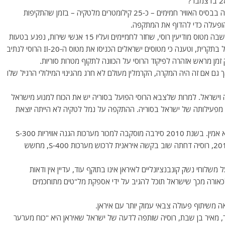
לדברי גורמים בקרמלין, מטוס תובלה צבאי רוסי יורד לנחיתה בבסיס האוויר חמימים – כ-25 קילומטרים מלטקיה – בזמן שהתקיפות
הופעלה כדי להדוף את המתקפה.
אין ספק שהקרמלין רוצה להימנע מתקריות כמו זו ב-2018 שבה מטוס מודיעין רוסי, שחזר לחמיימים ועליו 15 אנשי שירות, נפגע בטעות
מטיל קרקע-אוויר סורי S-200. מוסקבה האשימה את ישראל בתקרית, וטענה כי מטוסים ישראלים הכניסו את מטוס ה-Il-20 הרוסי לנתיב
מן מראש אזהרה לפיקוד הרוסי על הכוונה לתקוף מטרות סוריות.
Il-2 נפגע על ידי מטוס F-16 ישראלי, אך גם אם זה היה המקרה, הקרמלין מעולם לא חרג מהגינוי המילולי הרגיל שלו
ה וישראל. למרות שלצבא הרוסי הפועל בסוריה יש את הכוח למנוע מישראל
עין מפעילותה של ישראל בסוריה. ההתקפה על נמל לטקיה לא הייתה יוצאת
עבור אסד והאיראנים, הקרמלין פועל כבעל ברית ושותף לא אמין. בשנת 2010 סירבה מוסקבה למכור מערכות הגנה אוויריות S-300
לטהראן, תוך כניעה ללחץ של ארצות הברית וישראל. ב-2019, רוסיה דחתה שוב בקשה איראנית לרכוש מערכות S-400, מחשש
לוחי נשק קונבנציונליים לאיראן אינו בתוקף עוד, עדיין אין ודאות
ן. הקרמלין מודאג לכאורה מכך שישראל תוכל להגיב על ידי אספקת מל"טים מתוחכמים
ה משיתוף פעולה צבאי עמוק יותר עם איראן.
, מאיר בן שבת, רוסיה שותפה לדעה של ישראל שאיראן היא "כוח מערער