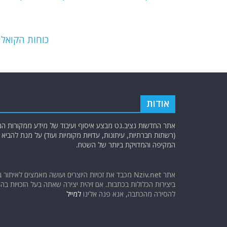
b
ra
A
o
m
p
o
p
כוחות הקואל
k
אודות
אתר החדשות נציב.נט מבצע איסוף ועיבוד של מידע ממקורות המוד
(רשתות חברתיות, עיתונות, עדויות מקומיות ועוד) על מנת להבי
המקיפה והמדויקת ביותר של השטח.
אתר Nziv.net מכבד את זכויות היוצרים ועושה מאמצים לאיתור 
ביצירות הכלולות בכתבות. אם זיהית יצירה שאתה בעל הזכויות בה ו
להסירה מהכתבה, אנא פנה אלינו
למייל