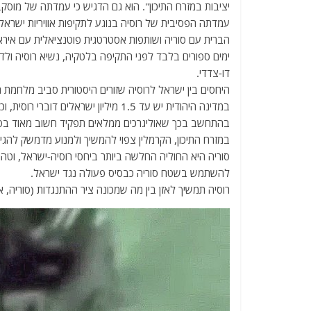
יציבות במזרח התיכון". הוא גם הדגיש כי עמדתה של מוס
עמדתה הפסיבית של רוסיה בנוגע לתקיפות אוויריות ישראליו
הברית עם סוריה ושותפות אסטרטגית פוטנציאלית עם איראן
ימים ספורים בלבד לפני התקיפה בלטקיה, נשיא רוסיה ולדימ
דו-צדדי.
היחסים בין ישראל לרוסיה שזורים היסטורית סביב מלחמת ה
במדינה היהודית יש עד 1.5 מיליון ישראלים דוברי רוסית, וכמה אוליגרכים רוסים, כמו מיכאיל פרידמן , שקיבלו אזרחות ישראלית.
בהתחשב בכך שאוליגרכים ממלאים תפקיד חשוב מאוד בפול
במזרח התיכון, הקרמלין צפוי להמשיך ולמנוע מדמשק להגיב 
סוריה היא החוליה החלשה ביותר ביחסי רוסיה-ישראל, וטה
להשתמש בשטח סוריה כבסיס פעולה נגד ישראל.
רוסיה תמשיך לאזן בין מה שמכונה ציר ההתנגדות (סוריה, א