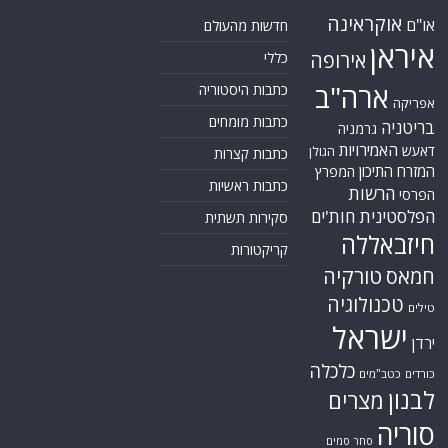
אוקראינה
או"ם
חדשות מהעולם
איראן
אירופה
כללי
ארה"ב
כתבות היסטוריה
אפריקה
כתבות מומחים
בריטניה
גרמניה
האמירויות
דאעש
הגולן
כתבות קצרות
המזרח התיכון
המפרץ
כתבות ראשיות
הרשות
הפרסי
הפלסטינית
חות'ים
סקירות תשתית
חיזבאללה
קריקטורות
טורקיה
חמאס
טכנולוגיה
טילים
ישראל
ירדן
כלכלה
כורדים
כטב"מים
לבנון
מצרים
סוריה
סחר סמים