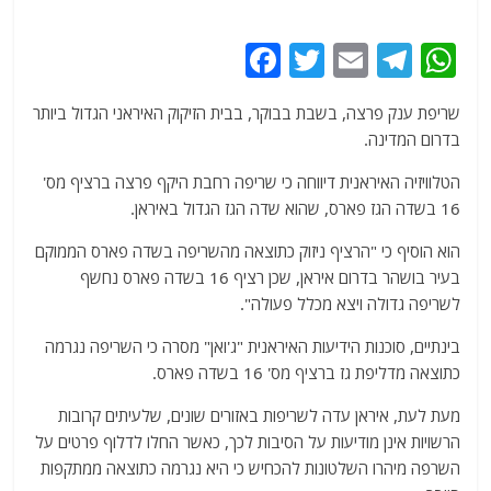
F
T
E
T
W
a
w
m
el
h
שריפת ענק פרצה, בשבת בבוקר, בבית הזיקוק האיראני הגדול ביותר
c
itt
ai
e
at
בדרום המדינה.
e
er
l
g
s
הטלוויזיה האיראנית דיווחה כי שריפה רחבת היקף פרצה ברציף מס'
b
ra
A
16 בשדה הגז פארס, שהוא שדה הגז הגדול באיראן.
o
m
p
הוא הוסיף כי "הרציף ניזוק כתוצאה מהשריפה בשדה פארס הממוקם
o
p
בעיר בושהר בדרום איראן, שכן רציף 16 בשדה פארס נחשף
k
לשריפה גדולה ויצא מכלל פעולה".
בינתיים, סוכנות הידיעות האיראנית "ג'ואן" מסרה כי השריפה נגרמה
כתוצאה מדליפת גז ברציף מס' 16 בשדה פארס.
מעת לעת, איראן עדה לשריפות באזורים שונים, שלעיתים קרובות
הרשויות אינן מודיעות על הסיבות לכך, כאשר החלו לדלוף פרטים על
השרפה מיהרו השלטונות להכחיש כי היא נגרמה כתוצאה ממתקפות