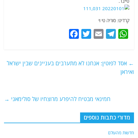
סייבר.
קרדיט: סוריה טי וי
F
T
E
T
W
a
w
m
el
h
c
itt
ai
e
at
e
er
l
g
s
←
אסד לפוטין: אנחנו לא מתערבים בעניינים שבין ישראל
b
ra
A
ואיראן
o
m
p
o
p
חמינאי מבטיח להיפרע מרוצחיו של סולימאני
→
k
מדורי כתבות נוספים
חדשות מהעולם