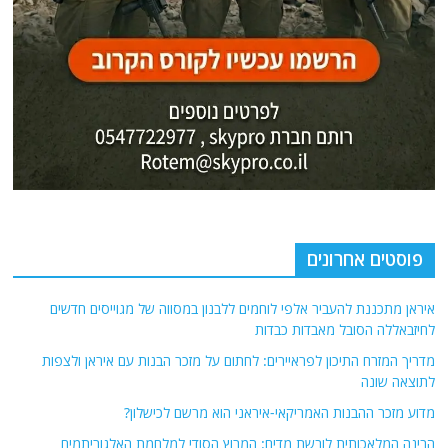
פוסטים אחרונים
איראן מתכננת להעביר אלפי לוחמים ללבנון במסווה של מגוייסים חדשים
לחיזבאללה הסובל מאבדות כבדות
מדריך המזרח התיכון לפראיירים: לחתום על מזכר הבנות עם איראן ולצפות
לתוצאה שונה
מדוע מזכר ההבנות האמריקאי-איראני הוא מרשם לכישלון?
הבינה המלאכותית לובשת מדים: המרוץ הסודי למלחמת האלגוריתמים