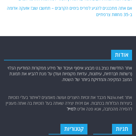
אם אתה מתכננים להגיע לפריס בימים הקרובים – תחשבו שוב! אזעקה אדומה
ב-35 מחוזות צרפתיים
אודות
אתר החדשות נציב.נט מבצע איסוף ועיבוד של מידע ממקורות המודיעין הגלוי
(רשתות חברתיות, עיתונות, עדויות מקומיות ועוד) על מנת להביא את תמונת
המצב המקיפה והמדויקת ביותר של השטח.
אתר Nziv.net מכבד את זכויות היוצרים ועושה מאמצים לאיתור בעלי הזכויות
ביצירות הכלולות בכתבות. אם זיהית יצירה שאתה בעל הזכויות בה ואתה מעוניין
להסירה מהכתבה, אנא פנה אלינו
למייל
תגיות
קטגוריות