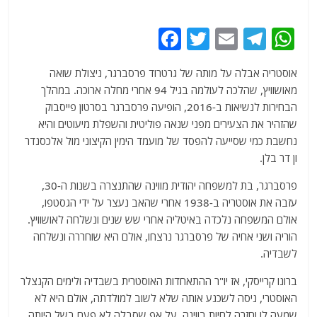
F
T
E
T
W
a
w
m
el
h
אוסטריה אבלה על מותה של גרטרוד פרסברגר, ניצולת שואה
c
itt
ai
e
at
מאושוויץ, שהלכה לעולמה בגיל 94 אחרי מחלה ארוכה. במהלך
e
er
l
g
s
הבחירות לנשיאות ב-2016, הופיעה פרסברגר בסרטון פייסבוק
b
ra
A
שהזהיר את הצעירים מפני שנאה פוליטית והשפלת מיעוטים והיא
נחשבת כמי שסייעה להפסד של מועמד הימין הקיצוני מול אלכסנדר
o
m
p
ון דר בלן.
o
p
פרסברגר, בת למשפחה יהודית מווינה שהתנצרה בשנות ה-30,
k
עזבה את אוסטריה ב-1938 אחרי שהאב נעצר על ידי הגסטפו,
אולם המשפחה נלכדה באיטליה אחרי שש שנים ונשלחה לאושוויץ.
הוריה ושני אחיה של פרסברגר נרצחו, אולם היא שוחררה ונשלחה
לשבדיה.
ברונו קרייסקי, אז יו"ר ההתאחדות האוסטרית בשבדיה ולימים הקנצלר
האוסטרי, ניסה לשכנע אותה שלא לשוב למולדתה, אולם היא לא
שמעה לו וחזרה לחיות בווינה, על אף שסבלה לא פעם בשל היותה