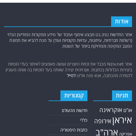
אודות
אתר החדשות נציב.נט מבצע איסוף ועיבוד של מידע ממקורות המודיעין הגלוי
(רשתות חברתיות, עיתונות, עדויות מקומיות ועוד) על מנת להביא את תמונת
המצב המקיפה והמדויקת ביותר של השטח.
אתר Nziv.net מכבד את זכויות היוצרים ועושה מאמצים לאיתור בעלי הזכויות
ביצירות הכלולות בכתבות. אם זיהית יצירה שאתה בעל הזכויות בה ואתה מעוניין
להסירה מהכתבה, אנא פנה אלינו
למייל
תגיות
קטגוריות
אוקראינה
או"ם
חדשות מהעולם
איראן
אירופה
כללי
ארה"ב
כתבות היסטוריה
אפריקה