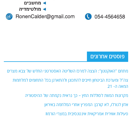
פוסטים אחרונים
מתחם "האוקטגון": הצצה למרכז השליטה האסטרטגי החדש של צבא מצרים
צה"ל ומערכת הביטחון חייבים להתכונן ולהתארגן בכל התחומים למלחמות
המאה ה- 21
מקרונות המוות לסוללות החץ – כך נראית נקמתה של ההיסטוריה
אדון לגורלו, לא קורבן: המפרץ אחרי המלחמה באיראן
פעילות אווירית אמריקאית אינטנסיבית במצרי הורמוז