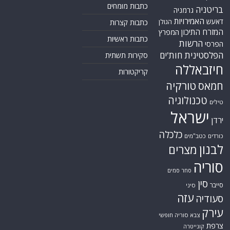
כתבות מומחים
בריטניה
גרמניה
האמירויות
דאעש
הגולן
כתבות קצרות
המזרח התיכון
המפרץ
כתבות ראשיות
הרשות
הפרסי
הפלסטינית
חות'ים
סקירות תשתית
חיזבאללה
קריקטורות
טורקיה
חמאס
טכנולוגיה
טילים
ישראל
ירדן
כלכלה
כורדים
כטב"מים
לבנון
מצרים
סוריה
סחר סמים
סין
סייבר
סיני
עזה
סעודיה
עירק
צבא סוריה חופשי
צרפת
קונייטרה