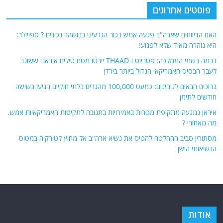
פוסטים אחרונים
האם הדיווחים שארה"ב פגעה אמש בכור הגרעיני בבושהר נכונים ? ספויילר:
היא נזהרה מאוד שלא לפגוע!
דרמה בשמי הממלכה: פטריוט ו-THAAD יירטו מטח טילים איראני ששוגר
לעבר הבסיס האמריקאי הגדול ביותר בירדן
ברוכים הבאים לגיהינום: כמעט 100,000 מהגרים בלתי חוקיים הגיעו בשישה
חודשים לתימן
איראן נמנעה מתקיפת מטרות באמירויות בתגובה לתקיפות האמריקאיות אמש.
מה מאחורי ?
מסתורין סביב ההחלטה להטיס את נשיא ארה"ב אל מחוץ לטורקיה במטוס
הנשיאותי הישן
אודות