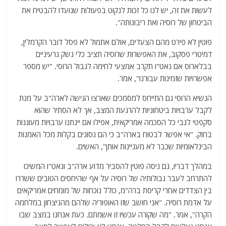
לעשות את זה, יש לנו כל זכות לנקוט בפעולות שנועדו להבטיח את
הביטחון של רוסיה ואת ריבונותה".
פוטין לא פירט מהם הצעדים, אולם אתמול לא פסל דובר הקרמלין,
דמיטרי פסקוב, את האפשרות שרוסיה תציב כלי נשק גרעיניים
בבלארוס אם נאט"ו תקרב אמצעי לחימה לגבול הרוסי. "יש מספר
אפשרויות שזמינות עבורנו", אמר.
הנשיא הרוסי גם התייחס למסמכים שארצו הגישה לארה"ב על מנת
לקבל ערבויות ביטחוניות להרגעת המצב, אך לא הסתיר שהוא
סקפטי לגבי כל הסכמה אמריקאית, אפילו אם יינתנו ערבויות מעוגנות
בחוק. "אי אפשר לבטוח בארה"ב כי הם נסוגים בקלות מכל האמנות
הבינלאומיות שכבר לא מעניינות אותן", האשים.
במהלך דבריו, גם ניסה פוטין להסביר מדוע ארה"ב ונאט"ו המשיכו
להתרחב לעבר גבולותיה של רוסיה על אף שהיחסים הטובים ששררו
בין הצדדים אחרי קריסת ברה"מ, כולל נוכחות של מומחים אמריקאים
על אדמת רוסיה. "אני חושב שזו האופוריה שלהם מהניצחון במלחמה
הקרה", אמר. "מה שקורה עכשיו זו אשמתם. כעת אנחנו במצב שבו