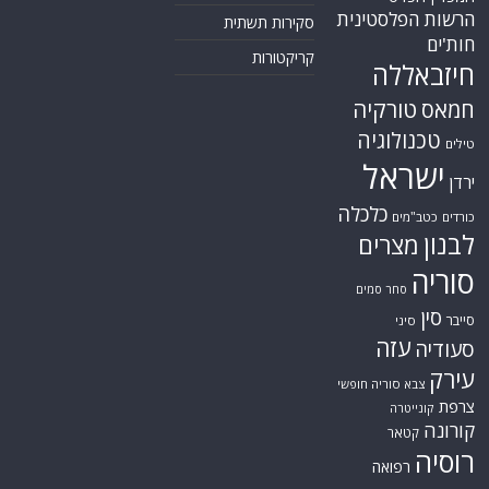
הרשות הפלסטינית
סקירות תשתית
חות'ים
קריקטורות
חיזבאללה
טורקיה
חמאס
טכנולוגיה
טילים
ישראל
ירדן
כלכלה
כורדים
כטב"מים
לבנון
מצרים
סוריה
סחר סמים
סין
סייבר
סיני
עזה
סעודיה
עירק
צבא סוריה חופשי
צרפת
קונייטרה
קורונה
קטאר
רוסיה
רפואה