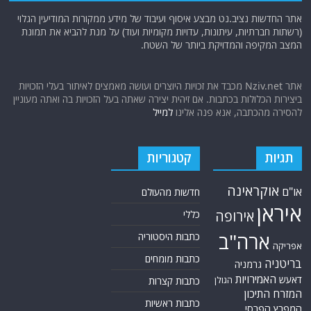
אתר החדשות נציב.נט מבצע איסוף ועיבוד של מידע ממקורות המודיעין הגלוי
(רשתות חברתיות, עיתונות, עדויות מקומיות ועוד) על מנת להביא את תמונת
המצב המקיפה והמדויקת ביותר של השטח.
אתר Nziv.net מכבד את זכויות היוצרים ועושה מאמצים לאיתור בעלי הזכויות
ביצירות הכלולות בכתבות. אם זיהית יצירה שאתה בעל הזכויות בה ואתה מעוניין
להסירה מהכתבה, אנא פנה אלינו
למייל
תגיות
קטגוריות
אוקראינה
או"ם
חדשות מהעולם
איראן
אירופה
כללי
ארה"ב
כתבות היסטוריה
אפריקה
כתבות מומחים
בריטניה
גרמניה
האמירויות
דאעש
הגולן
כתבות קצרות
המזרח התיכון
כתבות ראשיות
המפרץ הפרסי