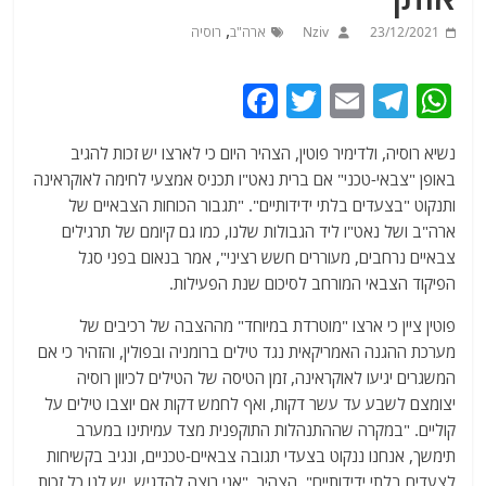
,
23/12/2021
Nziv
ארה"ב
רוסיה
F
T
E
T
W
a
w
m
el
h
נשיא רוסיה, ולדימיר פוטין, הצהיר היום כי לארצו יש זכות להגיב
c
itt
ai
e
at
באופן "צבאי-טכני" אם ברית נאט"ו תכניס אמצעי לחימה לאוקראינה
e
er
l
g
s
ותנקוט "בצעדים בלתי ידידותיים". "תגבור הכוחות הצבאיים של
b
ra
A
ארה"ב ושל נאט"ו ליד הגבולות שלנו, כמו גם קיומם של תרגילים
צבאיים נרחבים, מעוררים חשש רציני", אמר בנאום בפני סגל
o
m
p
הפיקוד הצבאי המורחב לסיכום שנת הפעילות.
o
p
פוטין ציין כי ארצו "מוטרדת במיוחד" מההצבה של רכיבים של
k
מערכת ההגנה האמריקאית נגד טילים ברומניה ובפולין, והזהיר כי אם
המשגרים יגיעו לאוקראינה, זמן הטיסה של הטילים לכיוון רוסיה
יצומצם לשבע עד עשר דקות, ואף לחמש דקות אם יוצבו טילים על
קוליים. "במקרה שההתנהלות התוקפנית מצד עמיתינו במערב
תימשך, אנחנו ננקוט בצעדי תגובה צבאיים-טכניים, ונגיב בקשיחות
לצעדים בלתי ידידותיים", הצהיר. "אני רוצה להדגיש, יש לנו כל זכות