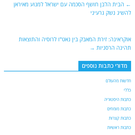
e
er
l
g
s
←
הבית הלבן חושף הסכמה עם ישראל למנוע מאיראן
b
ra
A
להשיג נשק גרעיני
o
m
p
o
p
אוקראינה: זירת המאבק בין נאט"ו לרוסיה והתוצאות
k
תהינה הרסניות
→
מדורי כתבות נוספים
חדשות מהעולם
כללי
כתבות היסטוריה
כתבות מומחים
כתבות קצרות
כתבות ראשיות